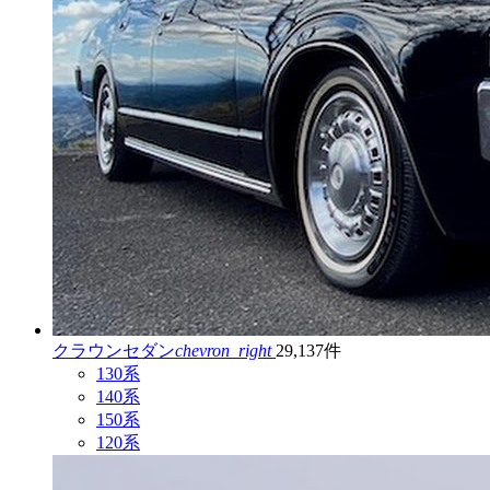
クラウンセダン
chevron_right
29,137件
130系
140系
150系
120系