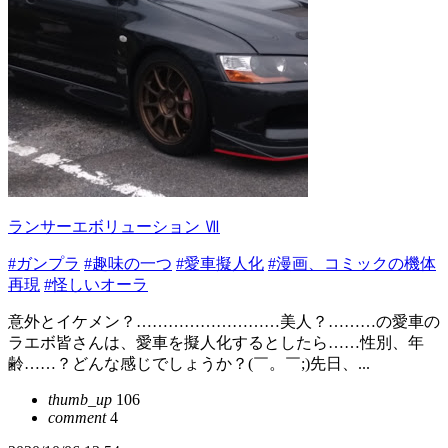
ランサーエボリューション Ⅶ
#ガンプラ
#趣味の一つ
#愛車擬人化
#漫画、コミックの機体
再現
#怪しいオーラ
意外とイケメン？………………………美人？………の愛車の
ラエボ皆さんは、愛車を擬人化するとしたら……性別、年
齢……？どんな感じでしょうか？(￣。￣;)先日、...
thumb_up
106
comment
4