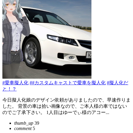
#愛車擬人化
##カスタムキャストで愛車を擬人化
#擬人化だ
と！？
今日擬人化娘のデザイン依頼がありましたので、早速作りま
した。 背景の車は拾い画像なので、ご本人様の車ではない
のでご了承下さい。 1人目はゆーでぃ様のアコー...
thumb_up
39
comment
5