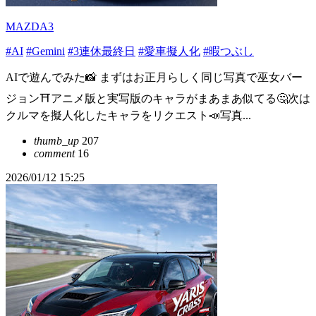
MAZDA3
#AI
#Gemini
#3連休最終日
#愛車擬人化
#暇つぶし
AIで遊んでみた📸 まずはお正月らしく同じ写真で巫女バー
ジョン⛩️アニメ版と実写版のキャラがまあまあ似てる🤔次は
クルマを擬人化したキャラをリクエスト📣写真...
thumb_up
207
comment
16
2026/01/12 15:25