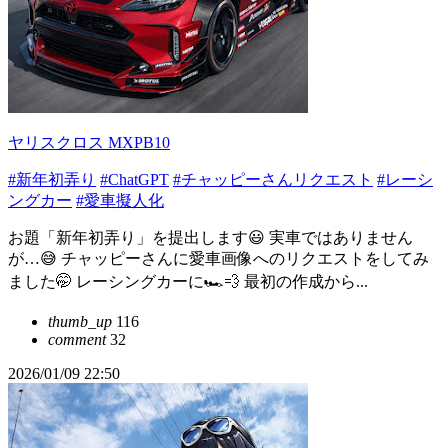
ヤリスクロス MXPB10
#新年初弄り
#ChatGPT
#チャッピーさんリクエスト
#レーシ
ングカー
#愛車擬人化
お題「新年初弄り」を提出します😃 実車ではありません
が…😅 チャッピーさんに愛車画像へのリクエストをしてみ
ました🤭 レーシングカーに🏎️💨 最初の作成から...
thumb_up
116
comment
32
2026/01/09 22:50