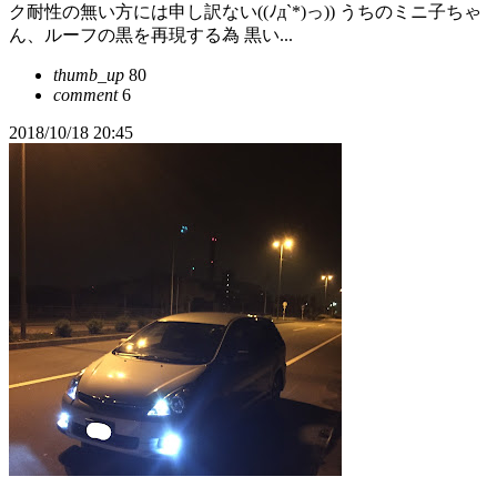
ク耐性の無い方には申し訳ない((ﾉд`*)っ)) うちのミニ子ちゃ
ん、ルーフの黒を再現する為 黒い...
thumb_up
80
comment
6
2018/10/18 20:45