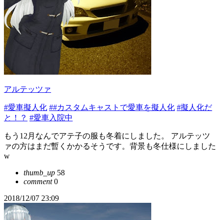
アルテッツァ
#愛車擬人化
##カスタムキャストで愛車を擬人化
#擬人化だ
と！？
#愛車入院中
もう12月なんでアテ子の服も冬着にしました。 アルテッツ
ァの方はまだ暫くかかるそうです。背景も冬仕様にしました
w
thumb_up
58
comment
0
2018/12/07 23:09