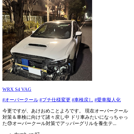
WRX S4 VAG
#オーバークール
#プチ仕様変更
#車検戻し
#愛車擬人化
今更ですが、あけおめことよろです。 現在オーバークール
対策＆車検に向けて諸々戻し中 ドリ車みたいになっちゃっ
た😓オーバークール対策でアッパーグリルを養生テ...