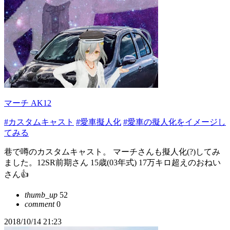
マーチ AK12
#カスタムキャスト
#愛車擬人化
#愛車の擬人化をイメージし
てみる
巷で噂のカスタムキャスト。 マーチさんも擬人化(?)してみ
ました。12SR前期さん 15歳(03年式) 17万キロ超えのおねい
さん👍
thumb_up
52
comment
0
2018/10/14 21:23