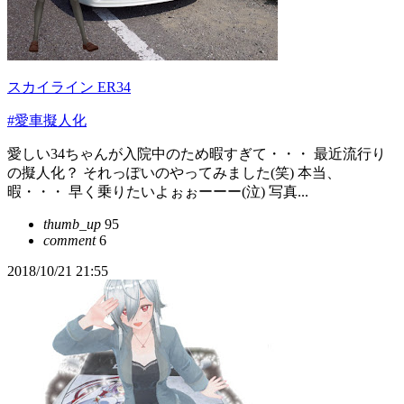
スカイライン ER34
#愛車擬人化
愛しい34ちゃんが入院中のため暇すぎて・・・ 最近流行り
の擬人化？ それっぽいのやってみました(笑) 本当、
暇・・・ 早く乗りたいよぉぉーーー(泣) 写真...
thumb_up
95
comment
6
2018/10/21 21:55