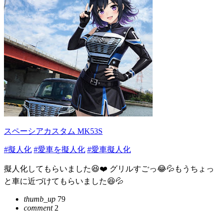
スペーシアカスタム MK53S
#擬人化
#愛車を擬人化
#愛車擬人化
擬人化してもらいました😆❤️ グリルすごっ😂💦もうちょっ
と車に近づけてもらいました😆💦
thumb_up
79
comment
2