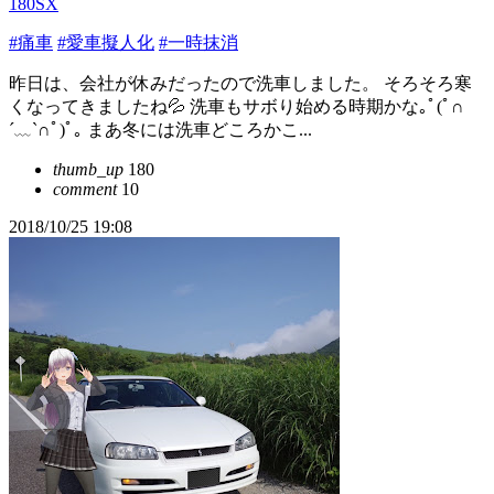
180SX
#痛車
#愛車擬人化
#一時抹消
昨日は、会社が休みだったので洗車しました。 そろそろ寒
くなってきましたね💦 洗車もサボり始める時期かな｡ﾟ(ﾟ∩
´﹏`∩ﾟ)ﾟ｡ まあ冬には洗車どころかこ...
thumb_up
180
comment
10
2018/10/25 19:08