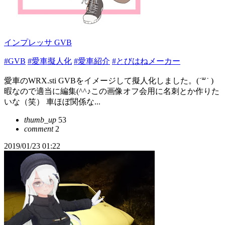
インプレッサ GVB
#GVB
#愛車擬人化
#愛車紹介
#とびはねメーカー
愛車のWRX.sti GVBをイメージして擬人化しました。(˙꒳​˙ )
暇なので適当に編集(^^♪この画像オフ会用に名刺とか作りた
いな（笑） 車ほぼ関係な...
thumb_up
53
comment
2
2019/01/23 01:22