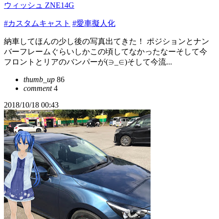
ウィッシュ ZNE14G
#カスタムキャスト
#愛車擬人化
納車してほんの少し後の写真出てきた！ ポジションとナン
バーフレームぐらいしかこの頃してなかったなーそして今
フロントとリアのバンパーが(∋_∈)そして今流...
thumb_up
86
comment
4
2018/10/18 00:43