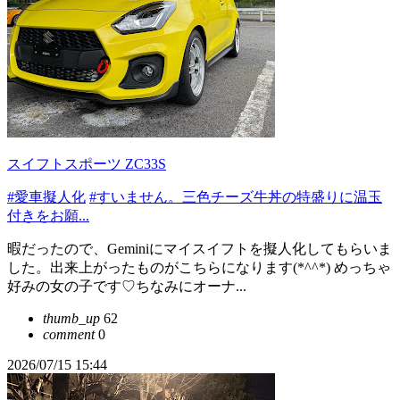
スイフトスポーツ ZC33S
#愛車擬人化
#すいません。三色チーズ牛丼の特盛りに温玉
付きをお願...
暇だったので、Geminiにマイスイフトを擬人化してもらいま
した。出来上がったものがこちらになります(*^^*) めっちゃ
好みの女の子です♡ちなみにオーナ...
thumb_up
62
comment
0
2026/07/15 15:44