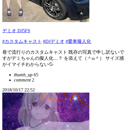
デミオ DJ5FS
#カスタムキャスト
#DJデミオ
#愛車擬人化
巷で流行りのカスタムキャスト 既存の写真で申し訳ないで
すがデミちゃんの擬人化…？ を添えて（＾ω＾） サイズ感
がイマイチわからない💦
thumb_up
65
comment
2
2018/10/17 22:52