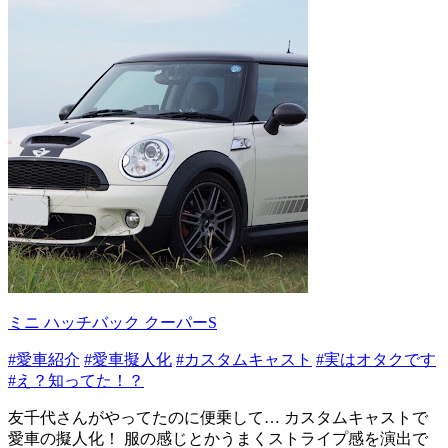
ミニ ハッチバック クーパーS
#愛車紹介
#愛車擬人化
#カスタムキャスト
#実はオタクです
#え？知ってた！？
友千代さんがやってたのに便乗して… カスタムキャストで
愛車の擬人化！ 服の感じとかうまくストライプ感を演出で