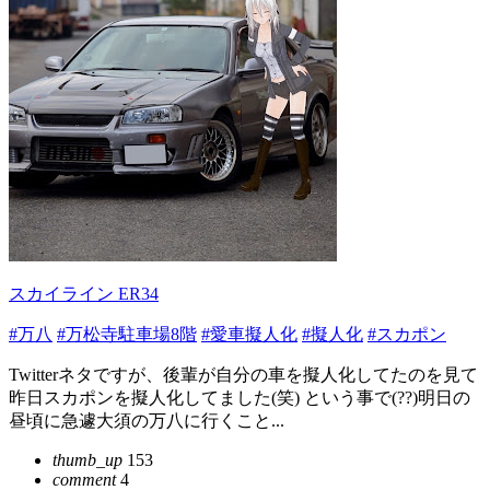
スカイライン ER34
#万八
#万松寺駐車場8階
#愛車擬人化
#擬人化
#スカポン
Twitterネタですが、後輩が自分の車を擬人化してたのを見て
昨日スカポンを擬人化してました(笑) という事で(??)明日の
昼頃に急遽大須の万八に行くこと...
thumb_up
153
comment
4