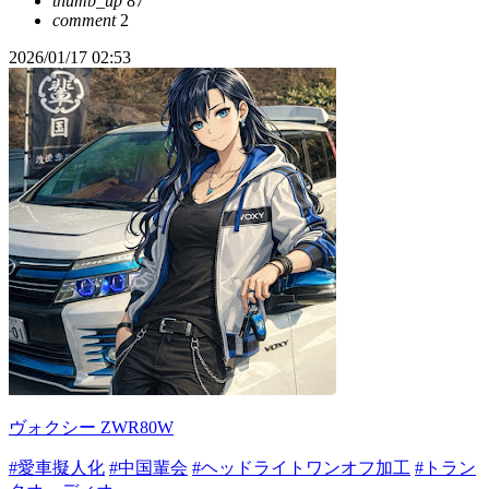
thumb_up
87
comment
2
2026/01/17 02:53
ヴォクシー ZWR80W
#愛車擬人化
#中国輩会
#ヘッドライトワンオフ加工
#トラン