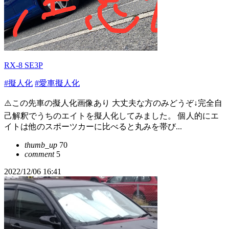
RX-8 SE3P
#擬人化
#愛車擬人化
⚠️この先車の擬人化画像あり 大丈夫な方のみどうぞ↓完全自
己解釈でうちのエイトを擬人化してみました。 個人的にエ
イトは他のスポーツカーに比べると丸みを帯び...
thumb_up
70
comment
5
2022/12/06 16:41