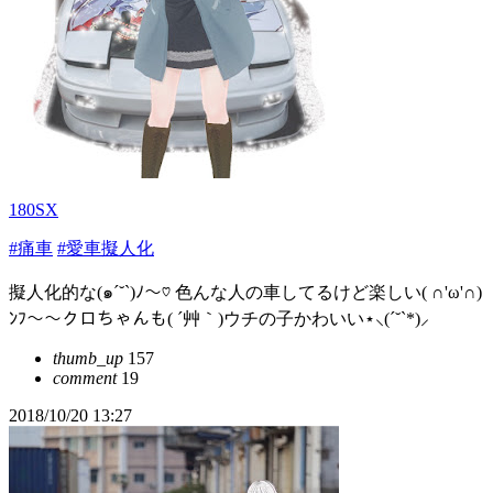
180SX
#痛車
#愛車擬人化
擬人化的な(๑´˘`)ﾉ～♡ 色んな人の車してるけど楽しい( ∩'ω'∩)
ﾝﾌ～～クロちゃんも( ´艸｀)ウチの子かわいい⋆⸜(´˘`*)⸝
thumb_up
157
comment
19
2018/10/20 13:27