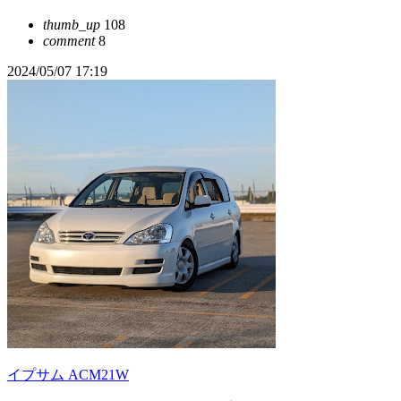
thumb_up
108
comment
8
2024/05/07 17:19
イプサム ACM21W