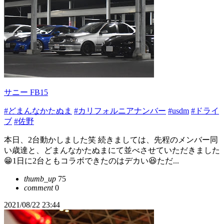
サニー FB15
#どまんなかたぬま
#カリフォルニアナンバー
#usdm
#ドライ
ブ
#佐野
本日、2台動かしました笑 続きましては、先程のメンバー同
い歳達と、どまんなかたぬまにて並べさせていただきました
😁1日に2台ともコラボできたのはデカい😆ただ...
thumb_up
75
comment
0
2021/08/22 23:44