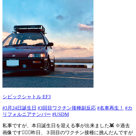
シビックシャトル EF3
#3月24日誕生日
#3回目ワクチン接種副反応
#名車再生！
#カ
リフォルニアナンバー
#USDM
私事ですが、本日誕生日を迎える事が出来ました👾 ※過去
画像です🙇🏻‍♂️昨日、３回目のワクチン接種に挑んだんですが