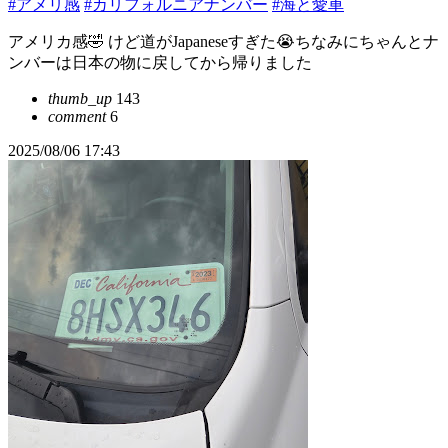
#アメリ感
#カリフォルニアナンバー
#海と愛車
アメリカ感🤣 けど道がJapaneseすぎた😭ちなみにちゃんとナ
ンバーは日本の物に戻してから帰りました
thumb_up
143
comment
6
2025/08/06 17:43