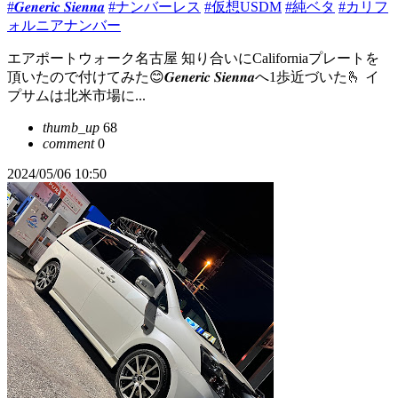
#𝑮𝒆𝒏𝒆𝒓𝒊𝒄 𝑺𝒊𝒆𝒏𝒏𝒂
#ナンバーレス
#仮想USDM
#純ベタ
#カリフ
ォルニアナンバー
エアポートウォーク名古屋 知り合いにCaliforniaプレートを
頂いたので付けてみた😊𝑮𝒆𝒏𝒆𝒓𝒊𝒄 𝑺𝒊𝒆𝒏𝒏𝒂へ1歩近づいた🫰 イ
プサムは北米市場に...
thumb_up
68
comment
0
2024/05/06 10:50