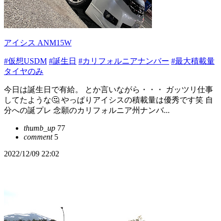
アイシス ANM15W
#仮想USDM
#誕生日
#カリフォルニアナンバー
#最大積載量
タイヤのみ
今日は誕生日で有給。 とか言いながら・・・ ガッツリ仕事
してたような🤔 やっぱりアイシスの積載量は優秀です笑 自
分への誕プレ 念願のカリフォルニア州ナンバ...
thumb_up
77
comment
5
2022/12/09 22:02