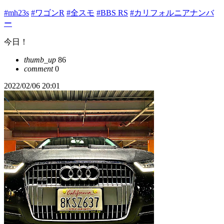
#mh23s
#ワゴンR
#全スモ
#BBS RS
#カリフォルニアナンバ
ー
今日！
thumb_up
86
comment
0
2022/02/06 20:01