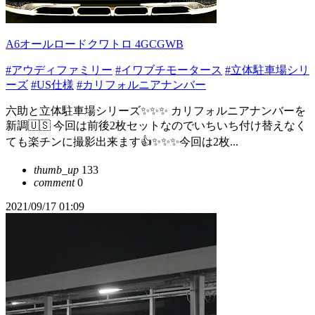
A6オールロードクワトロ 4GCGWB
#アウディファミリー
#イワブチモータース
#立体駐車場シリ
ーズ
#US仕様
#カリフォルニアナンバー
六助と立体駐車場シリーズ✨✨✨ カリフォルニアナンバーを
新調🇺🇸 今回は前後2枚セットなのでいちいち付け替えなく
ても楽チンに撮影出来ます👍✨✨✨今回は2枚...
thumb_up
133
comment
0
2021/09/17 01:09