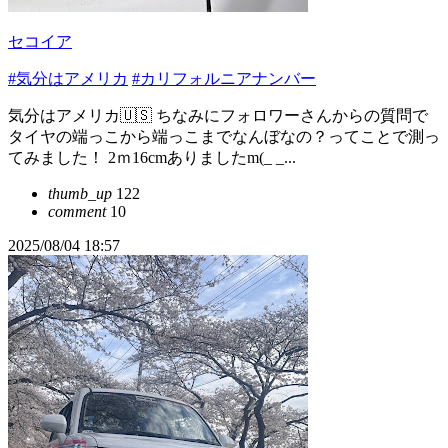
セコイア
#気分はアメリカ
#カリフォルニアナンバー
気分はアメリカ🇺🇸 ちなみにフォロワーさんからの質問で
タイヤの端っこから端っこまでなんぼなの？ってことで測っ
てみました！ 2ｍ16cmありましたm(_ _...
thumb_up
122
comment
10
2025/08/04 18:57