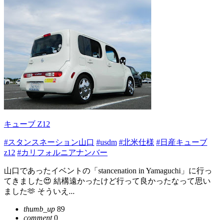
キューブ Z12
#スタンスネーション山口
#usdm
#北米仕様
#日産キューブ
z12
#カリフォルニアナンバー
山口であったイベントの「stancenation in Yamaguchi」に行っ
てきました😍 結構遠かったけど行って良かったなって思い
ました🫶 そういえ...
thumb_up
89
comment
0