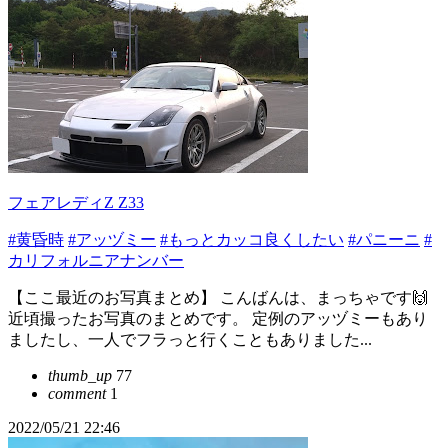
フェアレディZ Z33
#黄昏時
#アッヅミー
#もっとカッコ良くしたい
#パニーニ
#
カリフォルニアナンバー
【ここ最近のお写真まとめ】 こんばんは、まっちゃです🙌
近頃撮ったお写真のまとめです。 定例のアッヅミーもあり
ましたし、一人でフラっと行くこともありました...
thumb_up
77
comment
1
2022/05/21 22:46