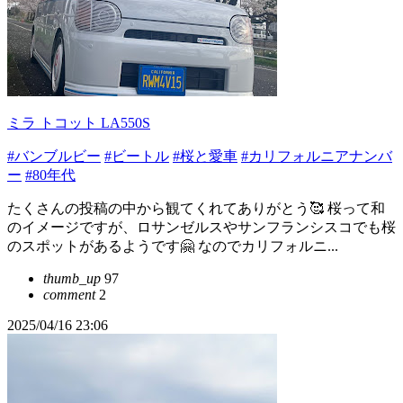
ミラ トコット LA550S
#バンブルビー
#ビートル
#桜と愛車
#カリフォルニアナンバ
ー
#80年代
たくさんの投稿の中から観てくれてありがとう🥰 桜って和
のイメージですが、ロサンゼルスやサンフランシスコでも桜
のスポットがあるようです🤗 なのでカリフォルニ...
thumb_up
97
comment
2
2025/04/16 23:06