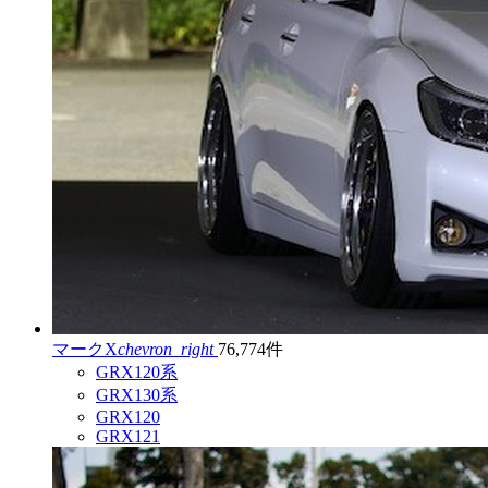
マークX
chevron_right
76,774件
GRX120系
GRX130系
GRX120
GRX121