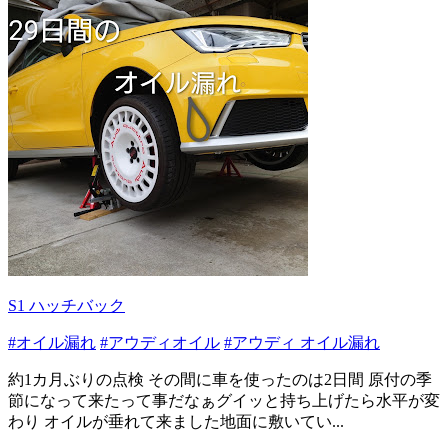
S1 ハッチバック
#オイル漏れ
#アウディオイル
#アウディ オイル漏れ
約1カ月ぶりの点検 その間に車を使ったのは2日間 原付の季
節になって来たって事だなぁグイッと持ち上げたら水平が変
わり オイルが垂れて来ました地面に敷いてい...