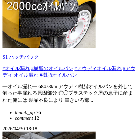
S1 ハッチバック
#オイル漏れ
#樹脂のオイルパン
#アウディオイル漏れ
#アウ
ディ オイル漏れ
#樹脂オイルパン
━オイル漏れ━ 68473km アウディ樹脂オイルパンを外して
解った事漏れる原因部分 ◎◯プラスチック屋の息子に産ま
れた俺には 製品不良により 🟡きいろ部...
thumb_up
76
comment
12
2026/04/30 18:18