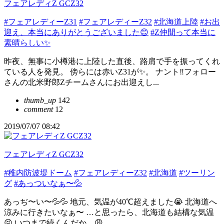
フェアレディZ GCZ32
#フェアレディーZ31
#フェアレディーZ32
#北海道上陸
#お出
迎え、本当にありがとうございました😊
#Z仲間って本当に
素晴らしい✨
昨夜、無事に小樽港に上陸した直後、路肩で手を振ってくれ
ている人を発見。 傍らには赤いZ31が✨。 ナント‼️フォロー
さんの北米野郎Zチームさんにお出迎えし...
thumb_up
142
comment
12
2019/07/07 08:42
フェアレディZ GCZ32
#稚内防波堤ドーム
#フェアレディーZ32
#北海道
#ツーリン
グ
#あっついなぁ〜💦
あっぢ〜い〜💦💦 地元、気温が40℃超えました😭 北海道へ
涼みに行きたいなぁ〜 …と思ったら、北海道も結構な気温
😣 いつまで続くんだか…😩