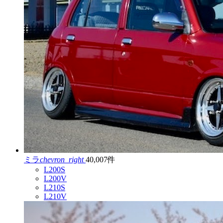
ミラ
chevron_right
40,007件
L200S
L200V
L210S
L210V