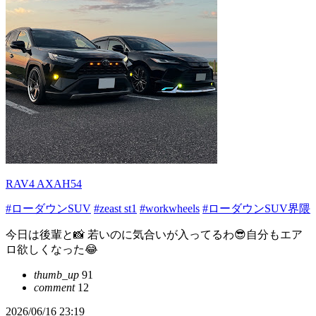
RAV4 AXAH54
#ローダウンSUV
#zeast st1
#workwheels
#ローダウンSUV界隈
今日は後輩と📸 若いのに気合いが入ってるわ😎自分もエア
ロ欲しくなった😂
thumb_up
91
comment
12
2026/06/16 23:19