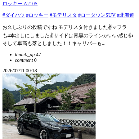
ロッキー A210S
#ダイハツ
#ロッキー
#モデリスタ
#ローダウンSUV
#北海道
お久しぶりの投稿ですね モデリスタ付きました✌️マフラー
も4本出しにしました✌️サイドは青黒のラインがいい感じ👍
そして車高も落としました！！キャリパーも...
thumb_up
47
comment
0
2026/07/11 00:18