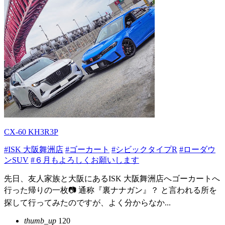
CX-60 KH3R3P
#ISK 大阪舞洲店
#ゴーカート
#シビックタイプR
#ローダウ
ンSUV
#６月もよろしくお願いします
先日、友人家族と大阪にあるISK 大阪舞洲店へゴーカートへ
行った帰りの一枚📷 通称『裏ナナガン』？ と言われる所を
探して行ってみたのですが、よく分からなか...
thumb_up
120