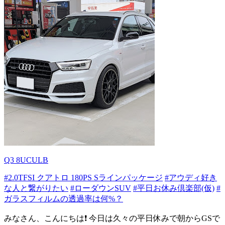
Q3 8UCULB
#2.0TFSI クアトロ 180PS Sラインパッケージ
#アウディ好き
な人と繋がりたい
#ローダウンSUV
#平日お休み倶楽部(仮)
#
ガラスフィルムの透過率は何%？
みなさん、こんにちは❗ 今日は久々の平日休みで朝からGSで