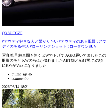
Q3 8UCCZF
#アウディ好きな人と繋がりたい
#アウディのある風景
#アウ
ディのある生活
#ローリングショット
#ローダウンSUV
写真整理 納車間も無く KWで下げて AGIO履いてましたこの
撮影のあと KWのVer1が壊れましたABT顔とABT尻 この頃
にKWがVer3になりました...
thumb_up
46
comment
0
2026/06/14 18:21