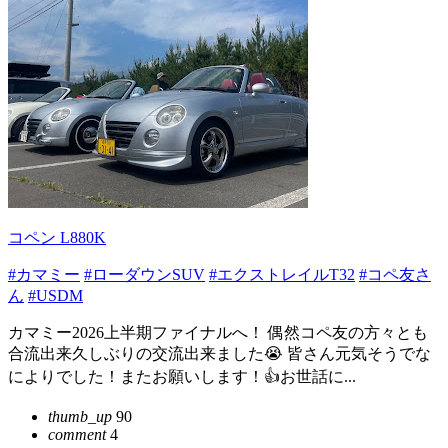
コペン L880K
#カマミー
#ローダウンSUV
#エクストレイルT32
#コペ友さ
ん
#USDM
カマミー2026上半期ファイナルへ！ 偶然コペ友の方々とも
合流出来久しぶりの交流出来ました😭 皆さん元気そうでな
によりでした！またお願いします！👍お世話に...
thumb_up
90
comment
4