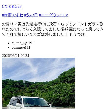
CX-8 KG2P
#梅雨ですね
#父の日
#ローダウンSUV
お帰り8‼️実は先週走行中に飛石くらってフロントガラス割
れたのでしばらく入院してました😭綺麗になって戻ってき
てくれて嬉しい☺️カゴは外しました！ もうつけ...
thumb_up
191
comment
11
2026/06/21 20:34