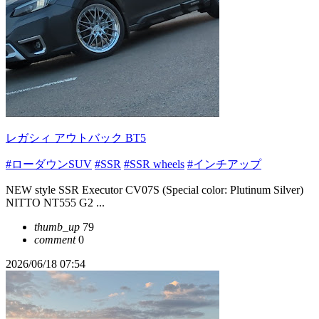
レガシィ アウトバック BT5
#ローダウンSUV
#SSR
#SSR wheels
#インチアップ
NEW style SSR Executor CV07S (Special color: Plutinum Silver)
NITTO NT555 G2 ...
thumb_up
79
comment
0
2026/06/18 07:54