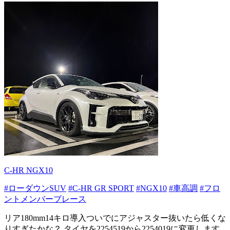
C-HR NGX10
#ローダウンSUV
#C-HR GR SPORT
#NGX10
#車高調
#フロ
ントメンバーブレース
リア180mm14キロ導入ついでにアジャスター抜いたら低くな
りすぎたかな？ タイヤを2254519から2254019に変更します