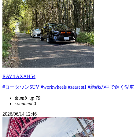
RAV4 AXAH54
#ローダウンSUV
#workwheels
#zeast st1
#新緑の中で輝く愛車
thumb_up
79
comment
0
2026/06/14 12:46