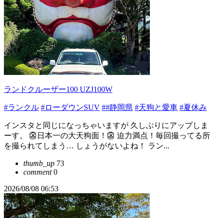
ランドクルーザー100 UZJ100W
#ランクル
#ローダウンSUV
##静岡県
#天狗と愛車
#夏休み
インスタと同じになっちゃいますが 久しぶりにアップしま
ーす。 👺日本一の大天狗面！👺 迫力満点！毎回撮ってる所
を撮られてしまう… しょうがないよね！ ラン...
thumb_up
73
comment
0
2026/08/08 06:53