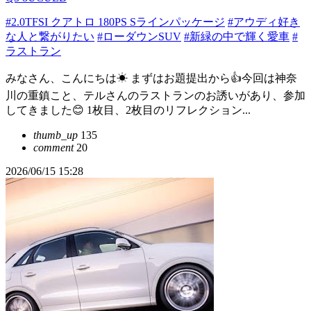
#2.0TFSI クアトロ 180PS Sラインパッケージ
#アウディ好き
な人と繋がりたい
#ローダウンSUV
#新緑の中で輝く愛車
#
ラストラン
みなさん、こんにちは☀ まずはお題提出から👍今回は神奈
川の重鎮こと、テルさんのラストランのお誘いがあり、参加
してきました😊 1枚目、2枚目のリフレクション...
thumb_up
135
comment
20
2026/06/15 15:28