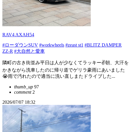
RAV4 AXAH54
#ローダウンSUV
#workwheels
#zeast st1
#BLITZ DAMPER
ZZ-R
#大自然と愛車
隣町の古き街並み平日は人が少なくてラッキー✌️朝、大汗を
かきながら洗車したのに帰り道でゲリラ豪雨にあいました
😭雨で汚れたので適当に洗い直しまたドライブした...
thumb_up
97
comment
2
2026/07/07 18:32