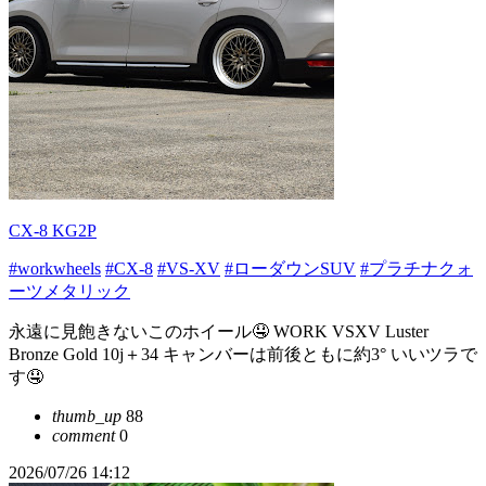
CX-8 KG2P
#workwheels
#CX-8
#VS-XV
#ローダウンSUV
#プラチナクォ
ーツメタリック
永遠に見飽きないこのホイール🤤 WORK VSXV Luster
Bronze Gold 10j＋34 キャンバーは前後ともに約3° いいツラで
す🤤
thumb_up
88
comment
0
2026/07/26 14:12