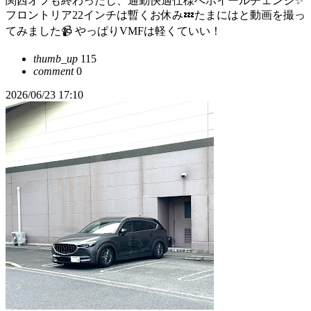
関西オフも終わったし、通勤快適仕様へホイールチェンジ✨
フロントリア22インチは暫くお休み💤たまにはと動画を撮っ
てみました📹 やっぱりVMFは軽くていい！
thumb_up
115
comment
0
2026/06/23 17:10