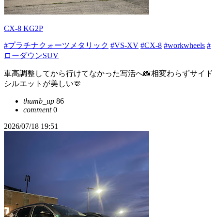
CX-8 KG2P
#プラチナクォーツメタリック
#VS-XV
#CX-8
#workwheels
#
ローダウンSUV
車高調整してから行けてなかった写活へ📸相変わらずサイド
シルエットが美しい🫶
thumb_up
86
comment
0
2026/07/18 19:51