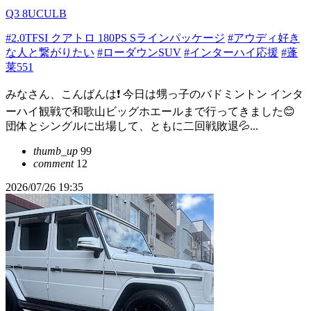
Q3 8UCULB
#2.0TFSI クアトロ 180PS Sラインパッケージ
#アウディ好き
な人と繋がりたい
#ローダウンSUV
#インターハイ応援
#蓬
莱551
みなさん、こんばんは❗ 今日は甥っ子のバドミントン インタ
ーハイ観戦で和歌山ビッグホエールまで行ってきました😊
団体とシングルに出場して、ともに二回戦敗退💦...
thumb_up
99
comment
12
2026/07/26 19:35