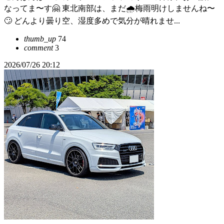
なってま〜す🤗 東北南部は、まだ🌧️梅雨明けしませんね〜
🙄 どんより曇り空、湿度多めで気分が晴れませ...
thumb_up
74
comment
3
2026/07/26 20:12