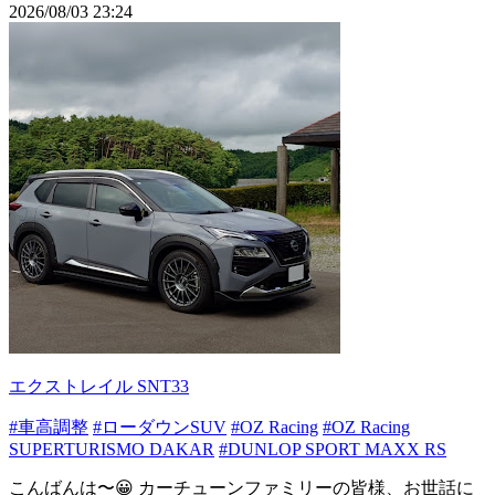
2026/08/03 23:24
エクストレイル SNT33
#車高調整
#ローダウンSUV
#OZ Racing
#OZ Racing
SUPERTURISMO DAKAR
#DUNLOP SPORT MAXX RS
こんばんは〜😀 カーチューンファミリーの皆様、お世話に