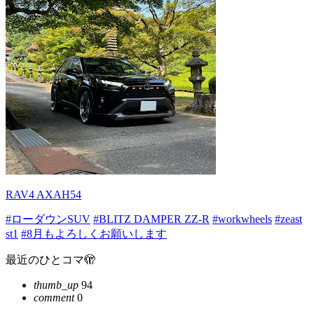
RAV4 AXAH54
#ローダウンSUV
#BLITZ DAMPER ZZ-R
#workwheels
#zeast
st1
#8月もよろしくお願いします
最近のひとコマ🫣
thumb_up
94
comment
0