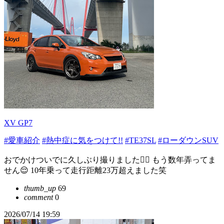
XV GP7
#愛車紹介
#熱中症に気をつけて!!
#TE37SL
#ローダウンSUV
おでかけついでに久しぶり撮りました🙆‍♂️ もう数年弄ってま
せん😌 10年乗って走行距離23万超えました笑
thumb_up
69
comment
0
2026/07/14 19:59