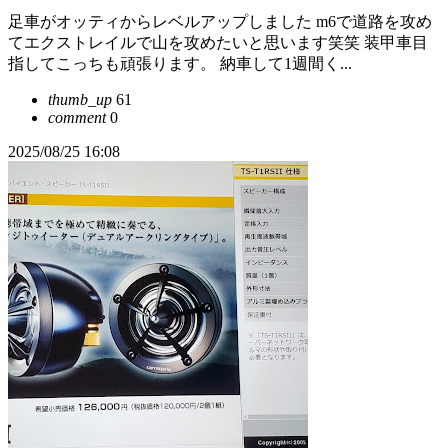
足車がオッティからレベルアップしました m6で道路を攻め
てエクストレイルで山を攻めたいと思います笑笑 装甲車目
指してこっちも頑張ります。 納車して1週間く...
thumb_up
61
comment
0
2025/08/25 16:08