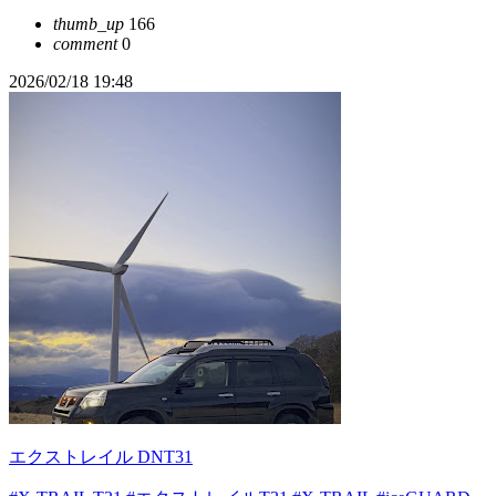
thumb_up
166
comment
0
2026/02/18 19:48
エクストレイル DNT31