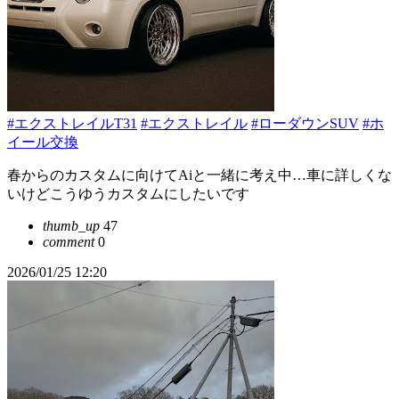
#エクストレイルT31
#エクストレイル
#ローダウンSUV
#ホ
イール交換
春からのカスタムに向けてAiと一緒に考え中…車に詳しくな
いけどこうゆうカスタムにしたいです
thumb_up
47
comment
0
2026/01/25 12:20