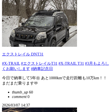
エクストレイル DNT31
#X-TRAIL
#エクストレイルT31
#X-TRAIL T31
#3月もよろし
くお願いします
#納車記念日
今日で納車して5年㊗️ あと1000kmで走行距離も10万km！！
まだまだ乗ります🫶
thumb_up
60
comment
0
2026/03/07 14:37