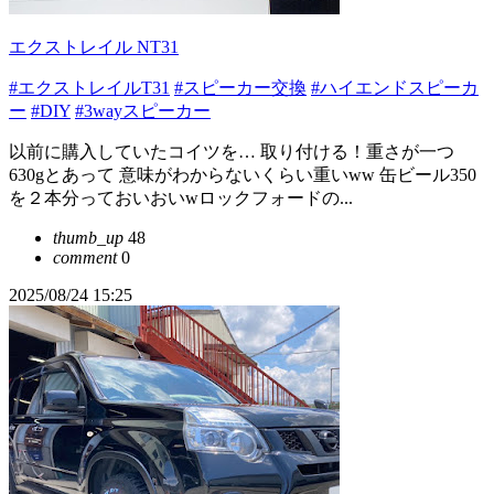
エクストレイル NT31
#エクストレイルT31
#スピーカー交換
#ハイエンドスピーカ
ー
#DIY
#3wayスピーカー
以前に購入していたコイツを… 取り付ける！重さが一つ
630gとあって 意味がわからないくらい重いww 缶ビール350
を２本分っておいおいwロックフォードの...
thumb_up
48
comment
0
2025/08/24 15:25