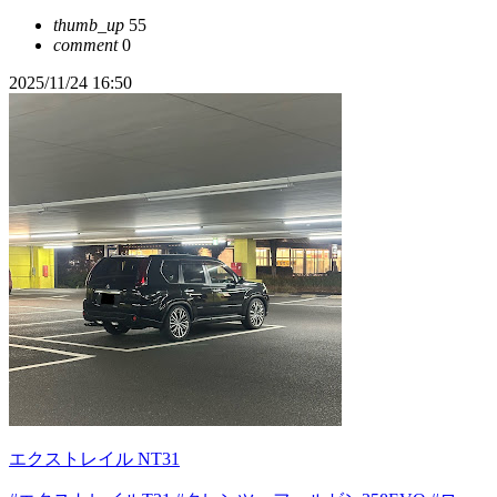
thumb_up
55
comment
0
2025/11/24 16:50
エクストレイル NT31