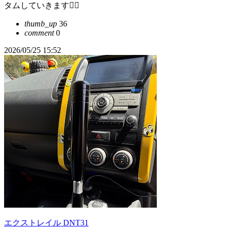
タムしていきます🙇‍♂️
thumb_up
36
comment
0
2026/05/25 15:52
エクストレイル DNT31