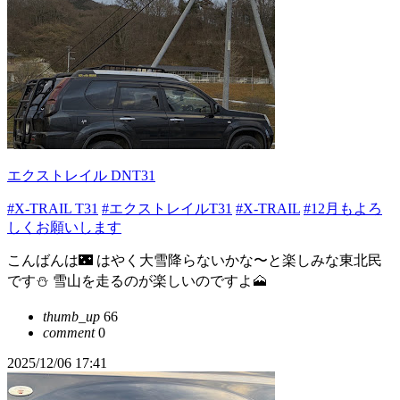
エクストレイル DNT31
#X-TRAIL T31
#エクストレイルT31
#X-TRAIL
#12月もよろ
しくお願いします
こんばんは🌃 はやく大雪降らないかな〜と楽しみな東北民
です⛄️ 雪山を走るのが楽しいのですよ🗻
thumb_up
66
comment
0
2025/12/06 17:41