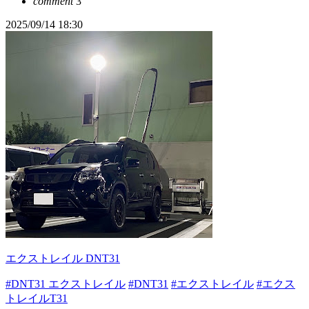
comment
3
2025/09/14 18:30
エクストレイル DNT31
#DNT31 エクストレイル
#DNT31
#エクストレイル
#エクス
トレイルT31