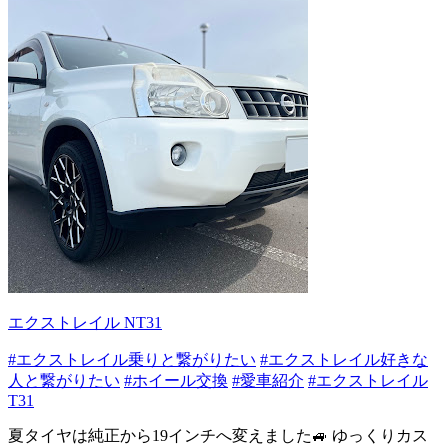
エクストレイル NT31
#エクストレイル乗りと繋がりたい
#エクストレイル好きな
人と繋がりたい
#ホイール交換
#愛車紹介
#エクストレイル
T31
夏タイヤは純正から19インチへ変えました🚙 ゆっくりカス