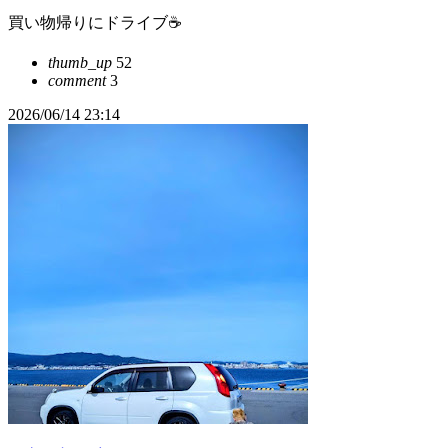
買い物帰りにドライブ☕️
thumb_up
52
comment
3
2026/06/14 23:14