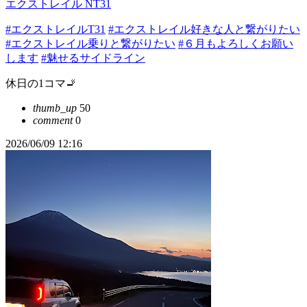
エクストレイル NT31
#エクストレイルT31
#エクストレイル好きな人と繋がりたい
#エクストレイル乗りと繋がりたい
#６月もよろしくお願い
します
#魅せるサイドライン
休日の1コマ🚬
thumb_up
50
comment
0
2026/06/09 12:16