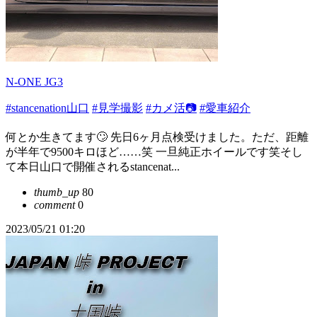
N-ONE JG3
#stancenation山口
#見学撮影
#カメ活📷
#愛車紹介
何とか生きてます🙄 先日6ヶ月点検受けました。ただ、距離
が半年で9500キロほど……笑 一旦純正ホイールです笑そし
て本日山口で開催されるstancenat...
thumb_up
80
comment
0
2023/05/21 01:20