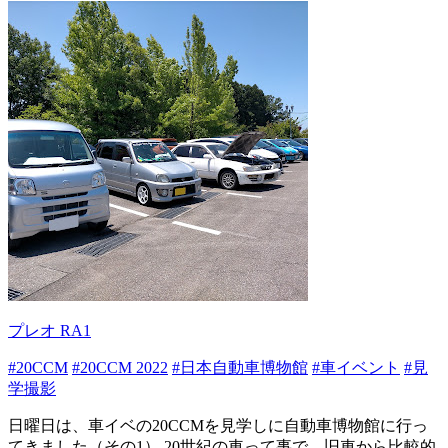
プレオ RA1
#20CCM
#20CCM 2022
#日本自動車博物館
#車イベント
#見
学撮影
日曜日は、車イベの20CCMを見学しに自動車博物館に行っ
てきました（その1） 20世紀の車って事で、旧車から比較的