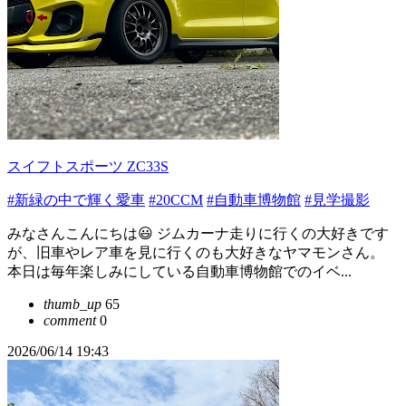
スイフトスポーツ ZC33S
#新緑の中で輝く愛車
#20CCM
#自動車博物館
#見学撮影
みなさんこんにちは😃 ジムカーナ走りに行くの大好きです
が、旧車やレア車を見に行くのも大好きなヤマモンさん。
本日は毎年楽しみにしている自動車博物館でのイベ...
thumb_up
65
comment
0
2026/06/14 19:43