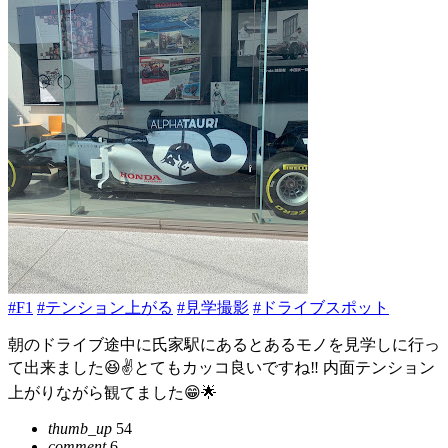
#F1
#テンション上がる
#見学撮影
#ドライブスポット
朝のドライブ途中に氏家駅にあるとあるモノを見学しに行っ
て出来ました😆✌️とてもカッコ良いですね‼️ 内面テンション
上がりながら観てました😁🌟
thumb_up
54
comment
6