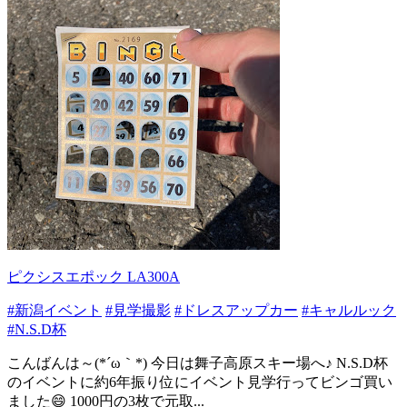
ピクシスエポック LA300A
#新潟イベント
#見学撮影
#ドレスアップカー
#キャルルック
#N.S.D杯
こんばんは～(*´ω｀*) 今日は舞子高原スキー場へ♪ N.S.D杯
のイベントに約6年振り位にイベント見学行ってビンゴ買い
ました😄 1000円の3枚で元取...