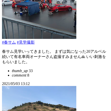
#春サム
#見学撮影
春サム見学いってきました。 まずは気になった20アルベル
続いて有名車両オーナーさん盗撮すみません🙏 いい刺激を
もらいました。
thumb_up
33
comment
8
2021/05/03 13:12