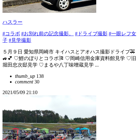
ハスラー
#コラボ
#お別れ前の記念撮影。
#ドライブ撮影
#一眼レフ女
子
#見学撮影
５月９日 愛知県岡崎市 キイハスとアオハス撮影ドライブ🚕
🚙💕 ♡鯉のぼりとコラボ🎏 ♡岡崎信用金庫資料館見学 ♡旧
堀田忠次邸見学 ♡まるや八丁味噌蔵見学 ...
thumb_up
138
comment
30
2021/05/09 21:10