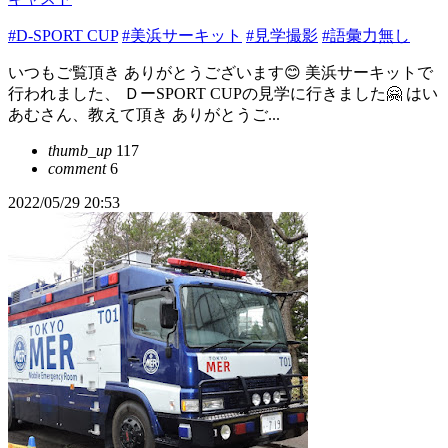
#D-SPORT CUP
#美浜サーキット
#見学撮影
#語彙力無し
いつもご覧頂き ありがとうございます😊 美浜サーキットで
行われました、 ＤーSPORT CUPの見学に行きました🤗 はい
あむさん、教えて頂き ありがとうご...
thumb_up
117
comment
6
2022/05/29 20:53