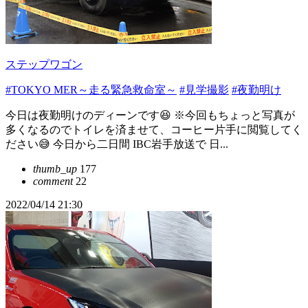
ステップワゴン
#TOKYO MER～走る緊急救命室～
#見学撮影
#夜勤明け
今日は夜勤明けのディーンです😆 ※今回もちょっと写真が
多くなるのでトイレを済ませて、コーヒー片手に閲覧してく
ださい😅 今日から二日間 IBC岩手放送で 日...
thumb_up
177
comment
22
2022/04/14 21:30