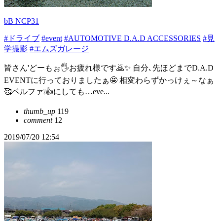
bB NCP31
#ドライブ
#event
#AUTOMOTIVE D.A.D ACCESSORIES
#見
学撮影
#エムズガレージ
皆さん'どーもぉ🖐️お疲れ様です🙇✨ 自分､先ほどまでD.A.D
EVENTに行っておりましたぁ🤩 相変わらずかっけぇ～なぁ
🥰ベルファ❕👍にしても…eve...
thumb_up
119
comment
12
2019/07/20 12:54