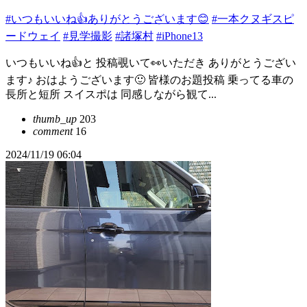
#いつもいいね👍ありがとうございます😊
#一本クヌギスピ
ードウェイ
#見学撮影
#諸塚村
#iPhone13
いつもいいね👍と 投稿覗いて👀いただき ありがとうござい
ます♪ おはようございます🙂 皆様のお題投稿 乗ってる車の
長所と短所 スイスポは 同感しながら観て...
thumb_up
203
comment
16
2024/11/19 06:04