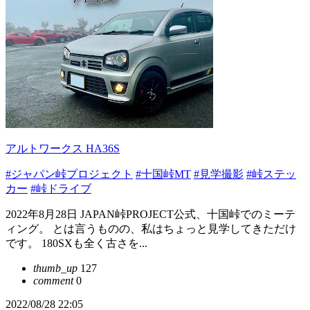
アルトワークス HA36S
#ジャパン峠プロジェクト
#十国峠MT
#見学撮影
#峠ステッ
カー
#峠ドライブ
2022年8月28日 JAPAN峠PROJECT公式、十国峠でのミーテ
ィング。 とは言うものの、私はちょっと見学してきただけ
です。 180SXも全く古さを...
thumb_up
127
comment
0
2022/08/28 22:05