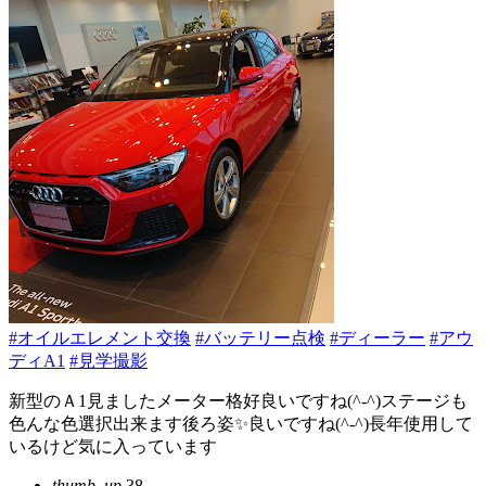
#オイルエレメント交換
#バッテリー点検
#ディーラー
#アウ
ディA1
#見学撮影
新型のＡ1見ましたメーター格好良いですね(^-^)ステージも
色んな色選択出来ます後ろ姿✨良いですね(^-^)長年使用して
いるけど気に入っています
thumb_up
38