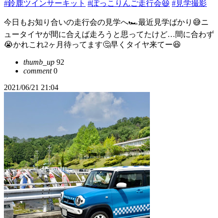
#鈴鹿ツインサーキット
#ぽっこりんご走行会😆
#見学撮影
今日もお知り合いの走行会の見学へ🏎最近見学ばかり😅ニ
ュータイヤが間に合えば走ろうと思ってたけど…間に合わず
😭かれこれ2ヶ月待ってます🤔早くタイヤ来てー😆
thumb_up
92
comment
0
2021/06/21 21:04