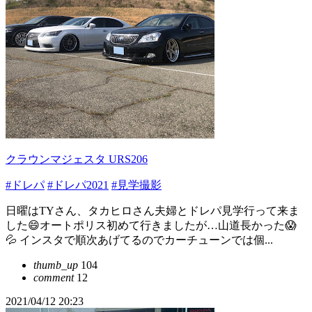
クラウンマジェスタ URS206
#ドレパ
#ドレパ2021
#見学撮影
日曜はTYさん、タカヒロさん夫婦とドレパ見学行って来ま
した😄オートポリス初めて行きましたが…山道長かった😱
💦 インスタで順次あげてるのでカーチューンでは個...
thumb_up
104
comment
12
2021/04/12 20:23