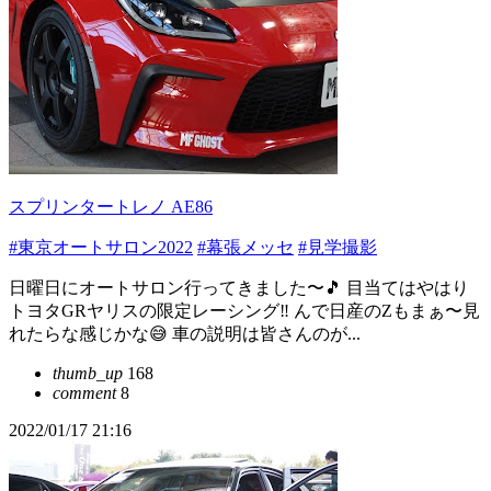
スプリンタートレノ AE86
#東京オートサロン2022
#幕張メッセ
#見学撮影
日曜日にオートサロン行ってきました〜🎵 目当てはやはり
トヨタGRヤリスの限定レーシング‼️ んで日産のZもまぁ〜見
れたらな感じかな😅 車の説明は皆さんのが...
thumb_up
168
comment
8
2022/01/17 21:16