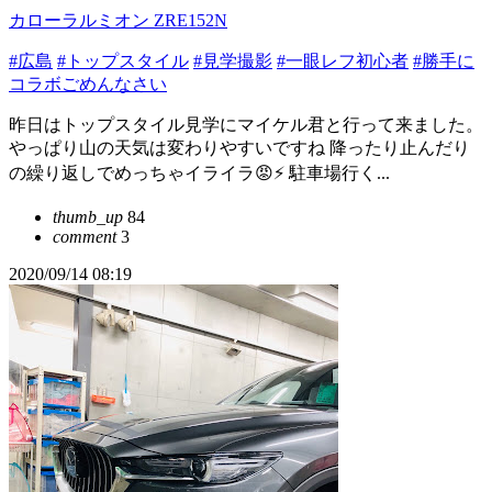
カローラルミオン ZRE152N
#広島
#トップスタイル
#見学撮影
#一眼レフ初心者
#勝手に
コラボごめんなさい
昨日はトップスタイル見学にマイケル君と行って来ました。
やっぱり山の天気は変わりやすいですね 降ったり止んだり
の繰り返しでめっちゃイライラ😡⚡ 駐車場行く...
thumb_up
84
comment
3
2020/09/14 08:19