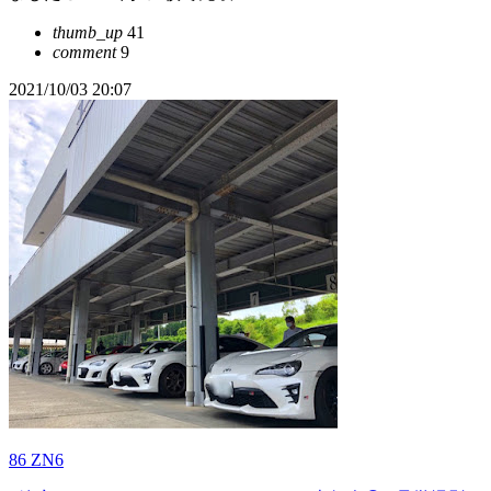
thumb_up
41
comment
9
2021/10/03 20:07
86 ZN6