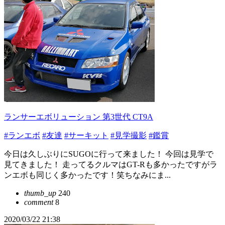
ランサーエボリューション 第3世代 CT9A
#ランエボ
#友達
#サーキット
#見学撮影
#鑑賞
今日は久しぶりにSUGOに行って来ました！ 今回は見学で
見てきました！ 走ってるクルマはGT-Rも多かったですがラ
ンエボも同じく多かったです！笑ちなみにま...
thumb_up
240
comment
8
2020/03/22 21:38