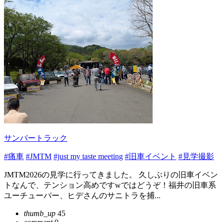
サンバートラック
#痛車
#JMTM
#just my taste meeting
#旧車イベント
#見学撮影
JMTM2026の見学に行ってきました。 久しぶりの旧車イベン
トなんで、テンション高めですwではどうぞ！福井の旧車系
ユーチューバー、ヒデさんのサニトラを捕...
thumb_up
45