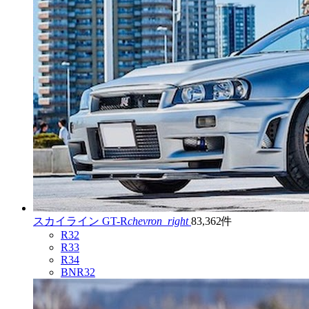
スカイライン GT-R
chevron_right
83,362件
R32
R33
R34
BNR32