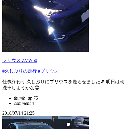
プリウス ZVW50
#久しぶりの走行
#プリウス
仕事終わり 久しぶりにプリウスを走らせました🎵 明日は朝
洗車しようかな😊
thumb_up
75
comment
4
2018/07/14 21:25