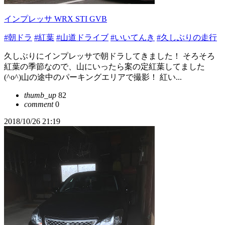
インプレッサ WRX STI GVB
#朝ドラ
#紅葉
#山道ドライブ
#いいてんき
#久しぶりの走行
久しぶりにインプレッサで朝ドラしてきました！ そろそろ
紅葉の季節なので、山にいったら案の定紅葉してました
(^o^)山の途中のパーキングエリアで撮影！ 紅い...
thumb_up
82
comment
0
2018/10/26 21:19