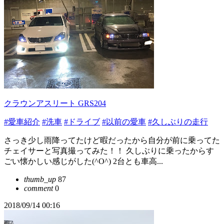
クラウンアスリート GRS204
#愛車紹介
#洗車
#ドライブ
#以前の愛車
#久しぶりの走行
さっき少し雨降ってたけど暇だったから自分が前に乗ってた
チェイサーと写真撮ってみた！！ 久しぶりに乗ったからす
ごい懐かしい感じがした(^O^) 2台とも車高...
thumb_up
87
comment
0
2018/09/14 00:16