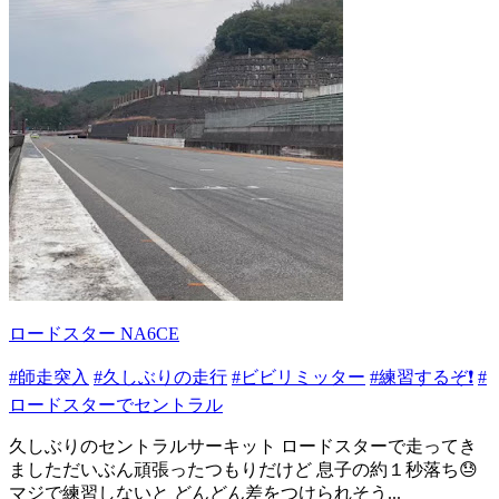
ロードスター NA6CE
#師走突入
#久しぶりの走行
#ビビリミッター
#練習するぞ❗️
#
ロードスターでセントラル
久しぶりのセントラルサーキット ロードスターで走ってき
ましただいぶん頑張ったつもりだけど 息子の約１秒落ち😓
マジで練習しないと どんどん差をつけられそう...