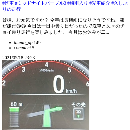
#洗車
#ミッドナイトパープル3
#梅雨入り
#愛車紹介
#久しぶ
りの走行
皆様、お元気ですか？ 今年は長梅雨になりそうですね、嫌
だ嫌だ😩😩 今日は一日中曇り日だったので洗車と久々のチ
ョイ乗り走行を楽しみました。 今月はお休みが二...
thumb_up
149
comment
5
2021/05/18 23:23