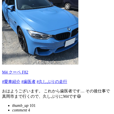
M4 クーペ F82
#愛車紹介
#歯医者
#久しぶりの走行
おはようございます。 これから歯医者です… その後仕事で
真岡市まで行くので、久しぶりにM4です😆
thumb_up
101
comment
4