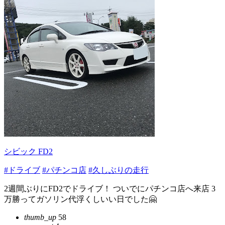
シビック FD2
#ドライブ
#パチンコ店
#久しぶりの走行
2週間ぶりにFD2でドライブ！ ついでにパチンコ店へ来店 3
万勝ってガソリン代浮くしいい日でした🤗
thumb_up
58