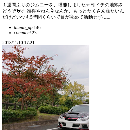
１週間ぶりのジムニーを、堪能しました✨ 朝イチの地鶏を
どうぞ🐓🍗 誰得やねん🌀なんか、もっとたくさん寝たいん
だけどいつも5時間くらいで目が覚めて活動せずに...
thumb_up
146
comment
23
2018/11/10 17:21