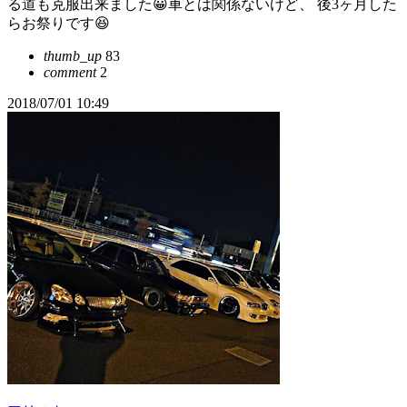
る道も克服出来ました😀車とは関係ないけど、 後3ヶ月した
らお祭りです😆
thumb_up
83
comment
2
2018/07/01 10:49