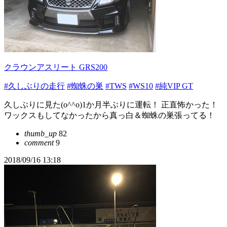
クラウンアスリート GRS200
#久しぶりの走行
#蜘蛛の巣
#TWS
#WS10
#純VIP GT
久しぶりに見た(o^^o)1か月半ぶりに運転！ 正直怖かった！
ワックスもしてなかったから真っ白＆蜘蛛の巣張ってる！
thumb_up
82
comment
9
2018/09/16 13:18