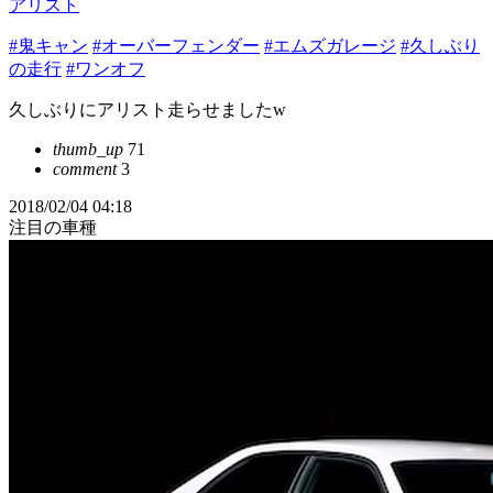
アリスト
#鬼キャン
#オーバーフェンダー
#エムズガレージ
#久しぶり
の走行
#ワンオフ
久しぶりにアリスト走らせましたw
thumb_up
71
comment
3
2018/02/04 04:18
注目の車種