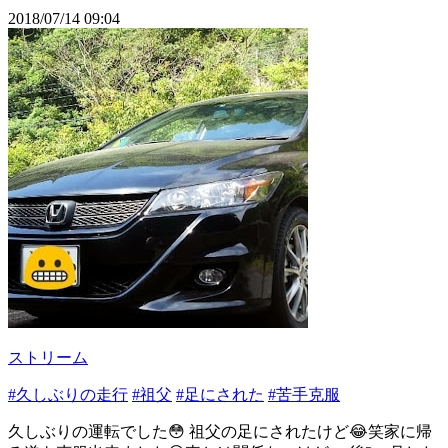
2018/07/14 09:04
ストリーム
#久しぶりの走行
#祖父
#足にされた
#苦手克服
久しぶりの運転でした😳 祖父の足にされたけど😂笑家に帰