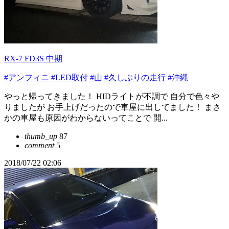
RX-7 FD3S 中期
#アンフィニ
#LED取付
#山
#久しぶりの走行
#沖縄
やっと帰ってきました！ HIDライトが不調で 自分で色々や
りましたが お手上げだったので車屋に出してました！ まさ
かの車屋も原因がわからないってことで 開...
thumb_up
87
comment
5
2018/07/22 02:06