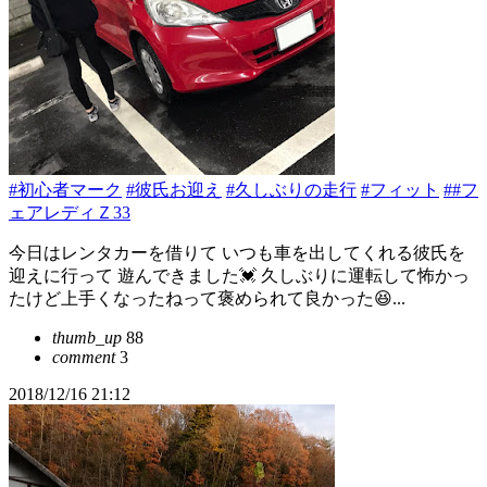
#初心者マーク
#彼氏お迎え
#久しぶりの走行
#フィット
##フ
ェアレディＺ33
今日はレンタカーを借りて いつも車を出してくれる彼氏を
迎えに行って 遊んできました💓 久しぶりに運転して怖かっ
たけど上手くなったねって褒められて良かった😆...
thumb_up
88
comment
3
2018/12/16 21:12