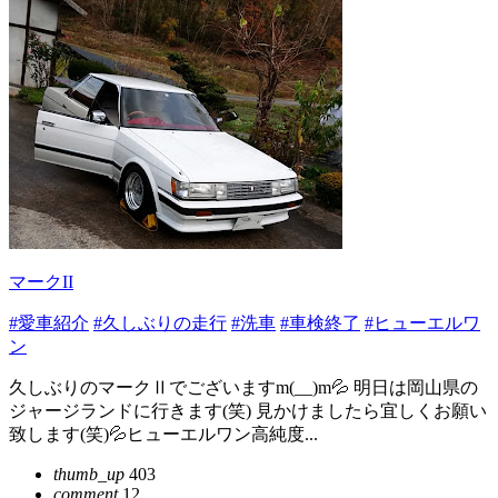
マークII
#愛車紹介
#久しぶりの走行
#洗車
#車検終了
#ヒューエルワ
ン
久しぶりのマークⅡでございますm(__)m💦 明日は岡山県の
ジャージランドに行きます(笑) 見かけましたら宜しくお願い
致します(笑)💦ヒューエルワン高純度...
thumb_up
403
comment
12