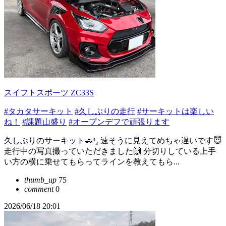
スイフトスポーツ ZC33S
#タカタサーキット
#久しぶりの走行
#サーキットは楽しい
ね！
#課題山盛り
#オープンデフで頑張ります
久しぶりのサーキット🚗³₃ 速そうに見えてめちゃ遅いです😇
走行中の写真撮っていただきました🙌 分切りしている上手
い方の横に乗せてもらってラインを教えてもら...
thumb_up
75
comment
0
2026/06/18 20:01