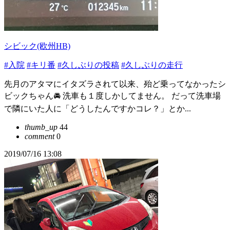
シビック(欧州HB)
#入院
#キリ番
#久しぶりの投稿
#久しぶりの走行
先月のアタマにイタズラされて以来、殆ど乗ってなかったシ
ビックちゃん🚘 洗車も１度しかしてません。 だって洗車場
で隣にいた人に「どうしたんですかコレ？」とか...
thumb_up
44
comment
0
2019/07/16 13:08