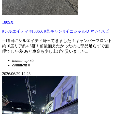
180SX
#シルエイティ
#180SX
#鬼キャン
#イニシャルＤ
#ワイスピ
土曜日にシルエイティ帰ってきました！キャンバーフロント
約10度リア約4.5度！前後揃えたかったのに部品足らずで無
理でした😭 あと車高も少し上げて貰いました...
thumb_up
86
comment
0
2026/06/29 12:23