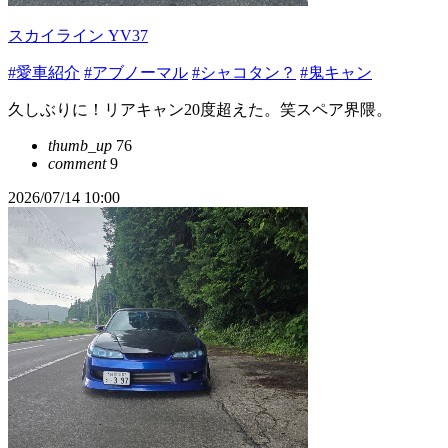
スカイライン YV37
#愛車紹介
#アブノーマル
#シャコタン？
#鬼キャン
久しぶりに！リアキャン20度超えた。笑スペア界隈。
thumb_up
76
comment
9
2026/07/14 10:00