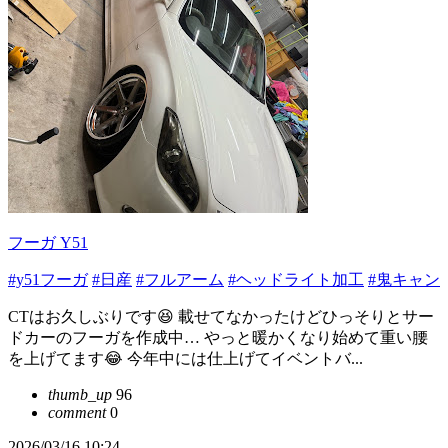
フーガ Y51
#y51フーガ
#日産
#フルアーム
#ヘッドライト加工
#鬼キャン
CTはお久しぶりです😆 載せてなかったけどひっそりとサー
ドカーのフーガを作成中… やっと暖かくなり始めて重い腰
を上げてます😂 今年中には仕上げてイベントバ...
thumb_up
96
comment
0
2026/03/16 10:24