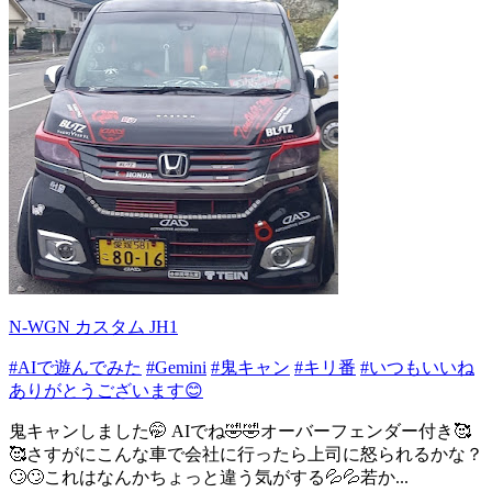
N-WGN カスタム JH1
#AIで遊んでみた
#Gemini
#鬼キャン
#キリ番
#いつもいいね
ありがとうございます😊
鬼キャンしました🤭 AIでね🤣🤣オーバーフェンダー付き🥰
🥰さすがにこんな車で会社に行ったら上司に怒られるかな？
🙄🙄これはなんかちょっと違う気がする💦💦若か...