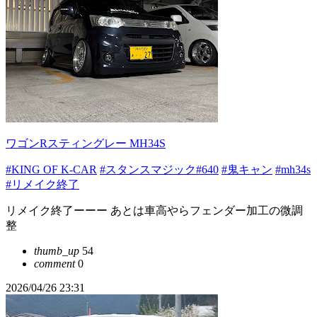
ワゴンRスティングレー MH34S
#KING OF K-CAR
#スタンスマジック#640
#鬼キャン
#mh34s
#リメイク終了
リメイク終了ーーー あとは車高やらフェンダー加工の微調
整
thumb_up
54
comment
0
2026/04/26 23:31