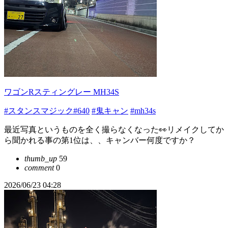
ワゴンRスティングレー MH34S
#スタンスマジック#640
#鬼キャン
#mh34s
最近写真というものを全く撮らなくなった👀リメイクしてか
ら聞かれる事の第1位は、、キャンバー何度ですか？
thumb_up
59
comment
0
2026/06/23 04:28