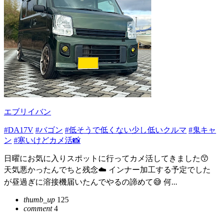
エブリイバン
#DA17V
#バゴン
#低そうで低くない少し低いクルマ
#鬼キャ
ン
#寒いけどカメ活📸
日曜にお気に入りスポットに行ってカメ活してきました😙
天気悪かったんでちと残念☁️ インナー加工する予定でした
が昼過ぎに溶接機届いたんでやるの諦めて😅 何...
thumb_up
125
comment
4