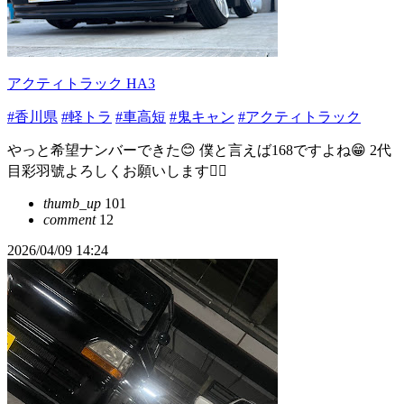
アクティトラック HA3
#香川県
#軽トラ
#車高短
#鬼キャン
#アクティトラック
やっと希望ナンバーできた😊 僕と言えば168ですよね😁 2代
目彩羽號よろしくお願いします🙇‍♂️
thumb_up
101
comment
12
2026/04/09 14:24