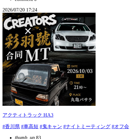
2026/07/20 17:24
アクティトラック HA3
#香川県
#車高短
#鬼キャン
#ナイトミーティング
#オフ会
thumb_up
83