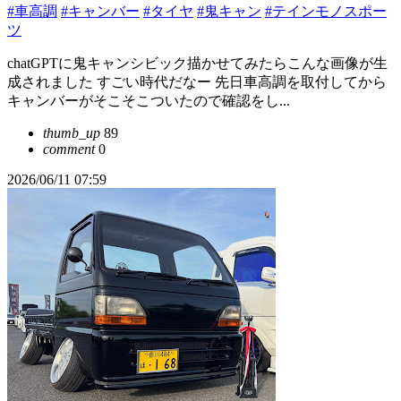
#車高調
#キャンバー
#タイヤ
#鬼キャン
#テインモノスポー
ツ
chatGPTに鬼キャンシビック描かせてみたらこんな画像が生
成されました すごい時代だなー 先日車高調を取付してから
キャンバーがそこそこついたので確認をし...
thumb_up
89
comment
0
2026/06/11 07:59