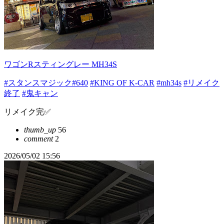
ワゴンRスティングレー MH34S
#スタンスマジック#640
#KING OF K-CAR
#mh34s
#リメイク
終了
#鬼キャン
リメイク完✅
thumb_up
56
comment
2
2026/05/02 15:56