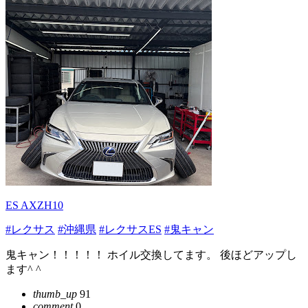
ES AXZH10
#レクサス
#沖縄県
#レクサスES
#鬼キャン
鬼キャン！！！！！ ホイル交換してます。 後ほどアップし
ます^ ^
thumb_up
91
comment
0