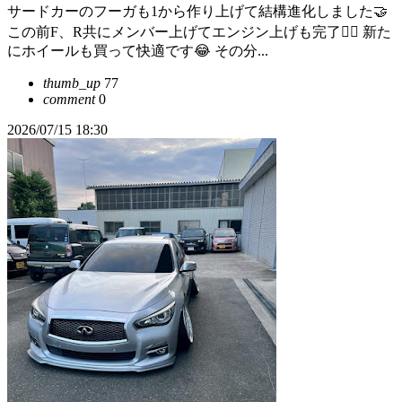
サードカーのフーガも1から作り上げて結構進化しました🤝
この前F、R共にメンバー上げてエンジン上げも完了🙆‍♀️ 新た
にホイールも買って快適です😂 その分...
thumb_up
77
comment
0
2026/07/15 18:30