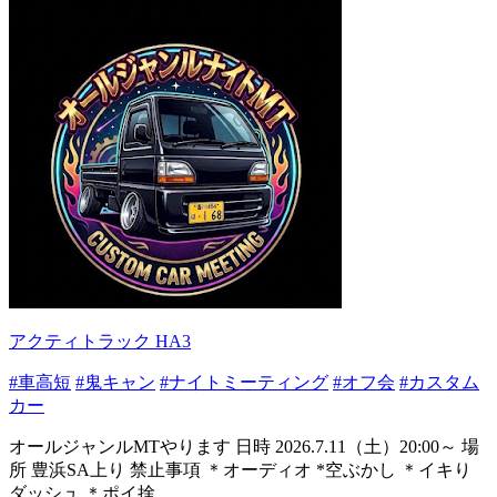
アクティトラック HA3
#車高短
#鬼キャン
#ナイトミーティング
#オフ会
#カスタム
カー
オールジャンルMTやります 日時 2026.7.11（土）20:00～ 場
所 豊浜SA上り 禁止事項 ＊オーディオ *空ぶかし ＊イキり
ダッシュ ＊ポイ捨...