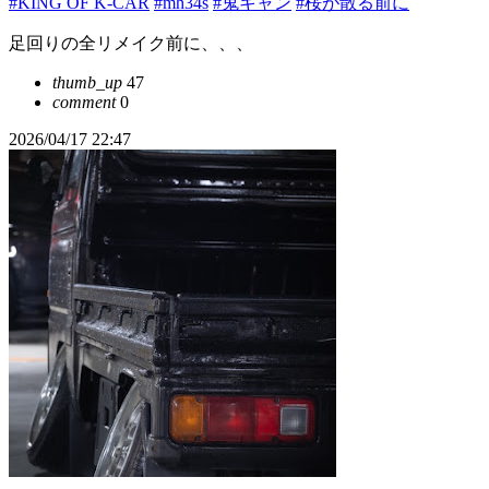
#KING OF K-CAR
#mh34s
#鬼キャン
#桜が散る前に
足回りの全リメイク前に、、、
thumb_up
47
comment
0
2026/04/17 22:47