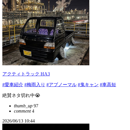
アクティトラック HA3
#愛車紹介
#梅雨入り
#アブノーマル
#鬼キャン
#車高短
絶賛ネタ切れ中😭
thumb_up
97
comment
4
2026/06/13 10:44