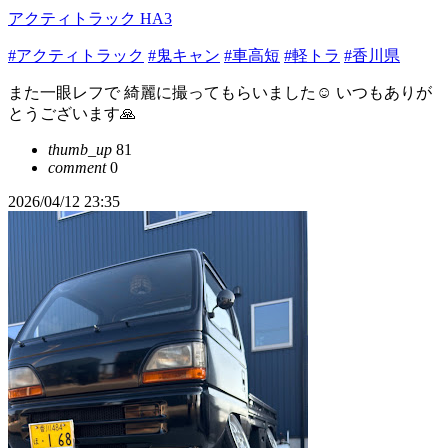
アクティトラック HA3
#アクティトラック
#鬼キャン
#車高短
#軽トラ
#香川県
また一眼レフで 綺麗に撮ってもらいました☺️ いつもありが
とうございます🙏
thumb_up
81
comment
0
2026/04/12 23:35