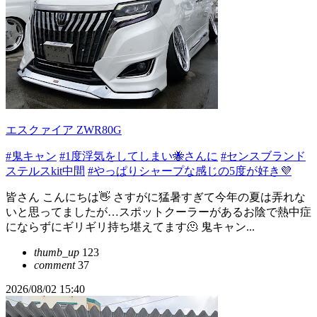
エスクァイア ZWR80G
#鬼キャン
#1度浮気をしてしまい🐝さんに
#センスブランド
ステルスkit中間
#やっぱりシャープな感じの5度が好き💜
皆さん こんにちは👋 さすがに猛暑すぎて今年の夏は弄れな
いと思ってましたが…スポットクーラーがあるお陰で熱中症
にならずにギリギリ持ち堪えてます🫠 鬼キャン...
thumb_up
123
comment
37
2026/08/02 15:40