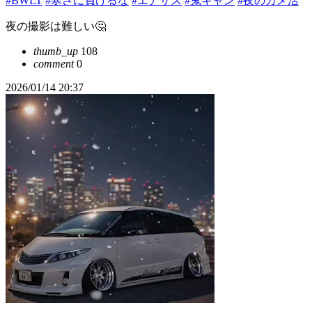
#BWLT
#寒さに負けるな
#エアサス
#鬼キャン
#夜のカメ活
夜の撮影は難しい🤔
thumb_up
108
comment
0
2026/01/14 20:37