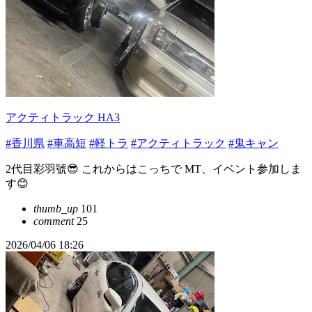
アクティトラック HA3
#香川県
#車高短
#軽トラ
#アクティトラック
#鬼キャン
2代目彩羽號😎 これからはこっちで MT、イベント参加しま
す😊
thumb_up
101
comment
25
2026/04/06 18:26