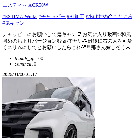
エスティマ ACR50W
#ESTIMA.Works
#チャッピー
#AI加工
#あけおめ🐴ことよろ
#鬼キャン
チャッピーにお願いして鬼キャン👏 お気に入り動画✨和風
強めのお正月バージョン😆 めでたい👏最後に右の人を可愛
くスリムにしてとお願いしたらこれ🤣旦那さん嬉しそう🤣
thumb_up
100
comment
0
2026/01/09 22:17