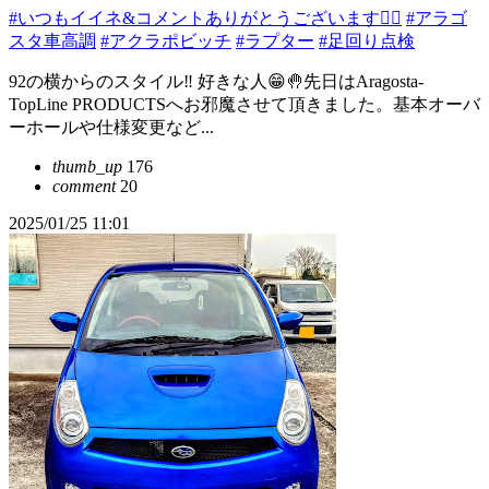
#いつもイイネ&コメントありがとうございます🙇‍♂️
#アラゴ
スタ車高調
#アクラポビッチ
#ラプター
#足回り点検
92の横からのスタイル‼️ 好きな人😁🤚先日はAragosta-
TopLine PRODUCTSへお邪魔させて頂きました。基本オーバ
ーホールや仕様変更など...
thumb_up
176
comment
20
2025/01/25 11:01