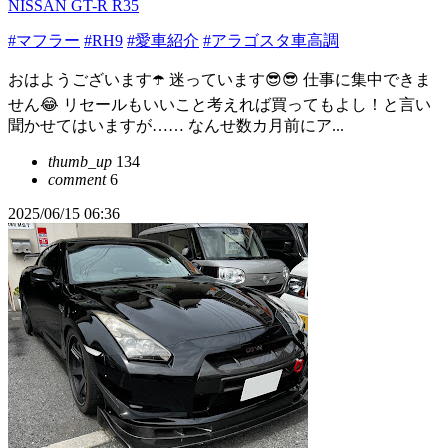
NISSAN GT-R R35
#マフラー
#RH9
#愛車紹介
#アラゴスタ車高調
おはようございます☂️ 迷っています😎😎 仕事に集中できま
せん😂 リセールもいいこと考えれば買ってもよし！と言い
聞かせてはいますが…… なんせ数カ月前にア...
thumb_up
134
comment
6
2025/06/15 06:36