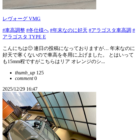
レヴォーグ VMG
#車高調整
#冬仕様へ
#年末なのに好天
#アラゴスタ車高調
#
アラゴスタ TYPE E
こんにちは🙂 連日の投稿になっておりますが… 年末なのに
好天で寒くないので車高を冬用に上げました。 とはいって
も15mm程ですがこちらはリア オレンジのシ...
thumb_up
125
comment
0
2025/12/29 16:47