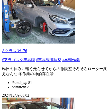
Aクラス W176
#アラゴスタ車高調
#車高調微調整
#早朝作業
昨日の休みに軽く走らせてからの微調整そろそろローター変
えなんな 冬作業の神的存在😊
thumb_up
81
comment
2
2024/12/09 08:02