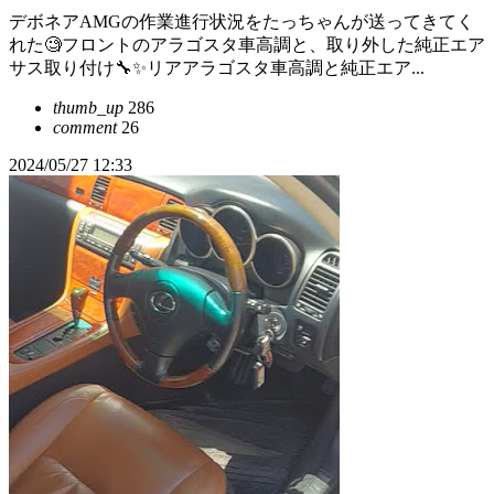
デボネアAMGの作業進行状況をたっちゃんが送ってきてく
れた🧐フロントのアラゴスタ車高調と、取り外した純正エア
サス取り付け🔧✨リアアラゴスタ車高調と純正エア...
thumb_up
286
comment
26
2024/05/27 12:33