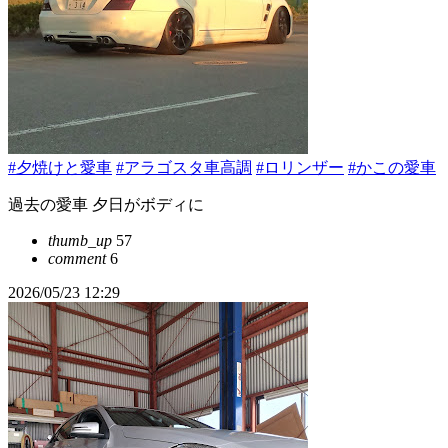
#夕焼けと愛車
#アラゴスタ車高調
#ロリンザー
#かこの愛車
過去の愛車 夕日がボディに
thumb_up
57
comment
6
2026/05/23 12:29