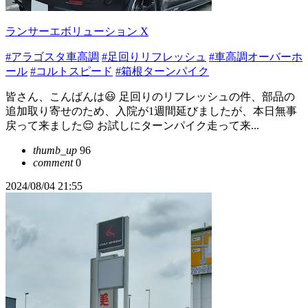
ランサーエボリューション X
#アラゴスタ車高調
#足回りリフレッシュ
#車高調オーバーホ
ール
#コルトスピード
#箱根ターンパイク
皆さん、こんばんは😃 足回りのリフレッシュの件、部品の
追加取り寄せのため、入院が1週間延びましたが、本日無事
戻って来ました😌 お試しにターンパイク走って来...
thumb_up
96
comment
0
2024/08/04 21:55