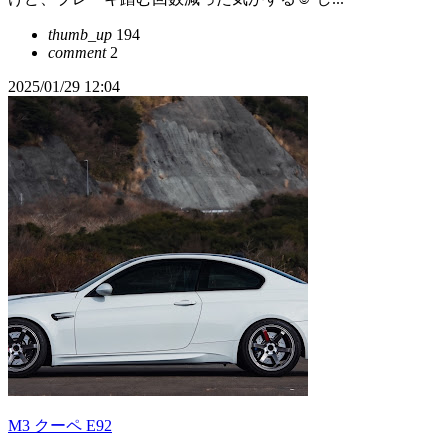
thumb_up
194
comment
2
2025/01/29 12:04
M3 クーペ E92