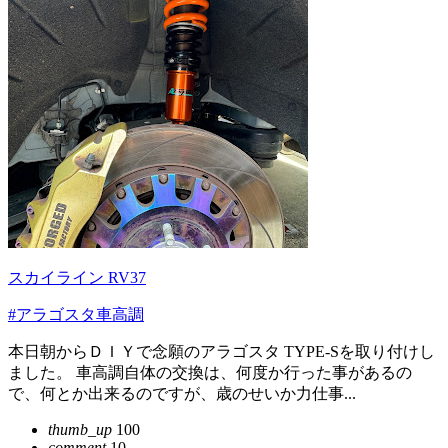
スカイライン RV37
#アラゴスタ車高調
本日朝からＤＩＹで念願のアラゴスタ TYPE-Sを取り付けし
ました。 車高調自体の交換は、何度か行った事があるの
で、何とか出来るのですが、歳のせいか力仕事...
thumb_up
100
comment
10