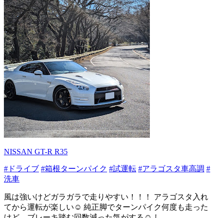
NISSAN GT-R R35
#ドライブ
#箱根ターンパイク
#試運転
#アラゴスタ車高調
#
洗車
風は強いけどガラガラで走りやすい！！！ アラゴスタ入れ
てから運転が楽しい☺️ 純正脚でターンパイク何度も走った
けど、ブレーキ踏む回数減った気がする☺️ し...