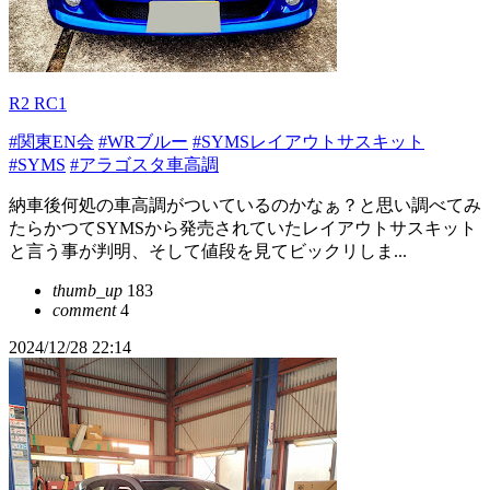
R2 RC1
#関東EN会
#WRブルー
#SYMSレイアウトサスキット
#SYMS
#アラゴスタ車高調
納車後何処の車高調がついているのかなぁ？と思い調べてみ
たらかつてSYMSから発売されていたレイアウトサスキット
と言う事が判明、そして値段を見てビックリしま...
thumb_up
183
comment
4
2024/12/28 22:14