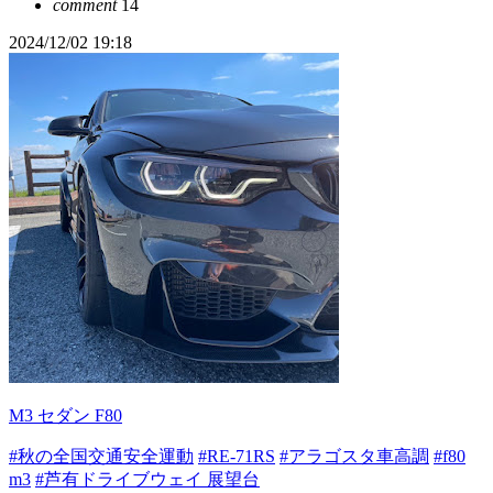
comment
14
2024/12/02 19:18
M3 セダン F80
#秋の全国交通安全運動
#RE-71RS
#アラゴスタ車高調
#f80
m3
#芦有ドライブウェイ 展望台