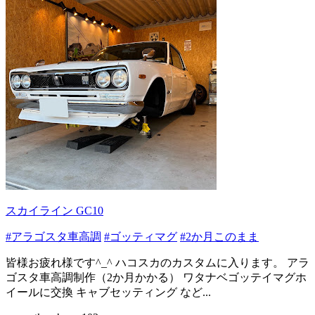
スカイライン GC10
#アラゴスタ車高調
#ゴッティマグ
#2か月このまま
皆様お疲れ様です^_^ ハコスカのカスタムに入ります。 アラ
ゴスタ車高調制作（2か月かかる） ワタナベゴッテイマグホ
イールに交換 キャブセッティング など...