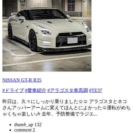
NISSAN GT-R R35
#ドライブ
#愛車紹介
#アラゴスタ車高調
#TE37
昨日は、久々にしっかり乗りました☺️☺️ アラゴスタとネコ
さんアッパーアームに変えてほんとによかった☺️運転がめち
ゃくちゃ楽しい🎶 去年、予防整備でラジエ...
thumb_up
132
comment
2