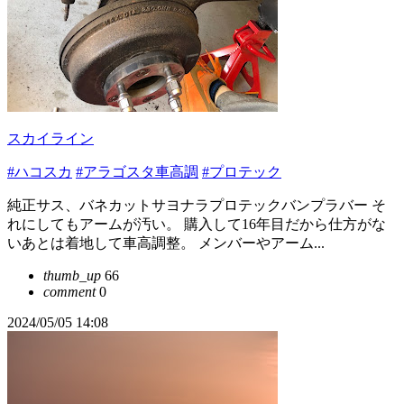
スカイライン
#ハコスカ
#アラゴスタ車高調
#プロテック
純正サス、バネカットサヨナラプロテックバンプラバー そ
れにしてもアームが汚い。 購入して16年目だから仕方がな
いあとは着地して車高調整。 メンバーやアーム...
thumb_up
66
comment
0
2024/05/05 14:08