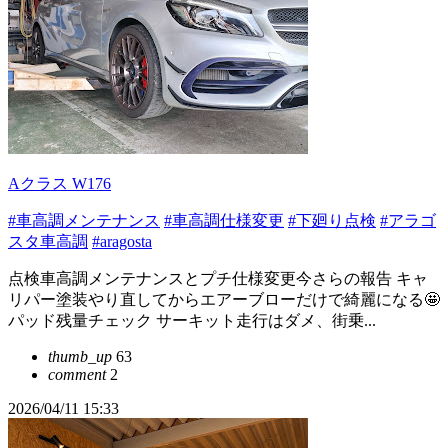
Aクラス W176
#車高調メンテナンス
#車高調仕様変更
#下廻り点検
#アラゴ
スタ車高調
#aragosta
点検車高調メンテナンスとプチ仕様変更今さらの報告 キャ
リパー塗装やり直してからエアーブローだけで綺麗になる🤩
パッド残量チェック サーキット走行はダメ、街乗...
thumb_up
63
comment
2
2026/04/11 15:33