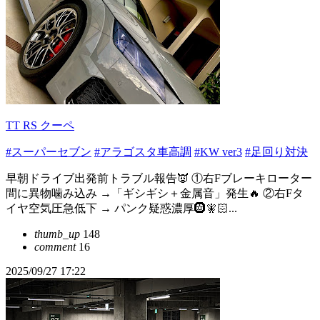
TT RS クーペ
#スーパーセブン
#アラゴスタ車高調
#KW ver3
#足回り対決
早朝ドライブ出発前トラブル報告👿 ①右Fブレーキローター
間に異物噛み込み →「ギシギシ＋金属音」発生🔥 ②右Fタ
イヤ空気圧急低下 → パンク疑惑濃厚🛞🧚🏻...
thumb_up
148
comment
16
2025/09/27 17:22