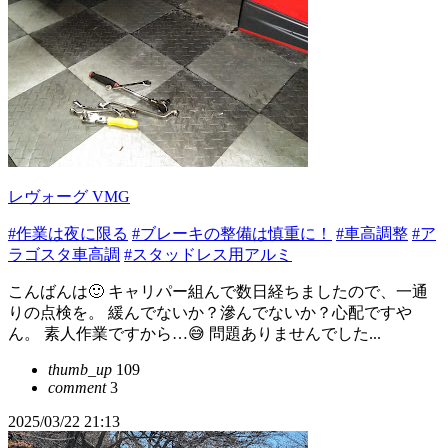
レヴォーグ VMG
#作業は夜に限る
#ブレーキの整備は慎重に！
#車高調整
#ア
ラゴスタ車高調
#スタッドレス用アルミ
こんばんは🙂 キャリパー組んで数日経ちましたので、一通
りの点検を。 緩んでないか？滲んでないか？心配ですや
ん。 素人作業ですから…😅 問題ありませんでした...
thumb_up
109
comment
3
2025/03/22 21:13