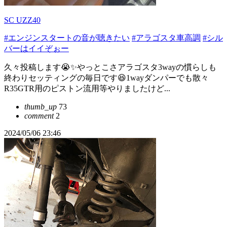
SC UZZ40
#エンジンスタートの音が聴きたい
#アラゴスタ車高調
#シル
バーはイイぞぉー
久々投稿します😭✨やっとこさアラゴスタ3wayの慣らしも
終わりセッティングの毎日です😆1wayダンパーでも散々
R35GTR用のピストン流用等やりましたけど...
thumb_up
73
comment
2
2024/05/06 23:46