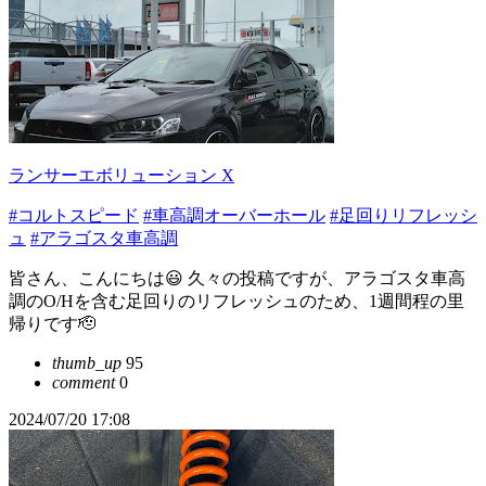
ランサーエボリューション X
#コルトスピード
#車高調オーバーホール
#足回りリフレッシ
ュ
#アラゴスタ車高調
皆さん、こんにちは😃 久々の投稿ですが、アラゴスタ車高
調のO/Hを含む足回りのリフレッシュのため、1週間程の里
帰りです🫡
thumb_up
95
comment
0
2024/07/20 17:08