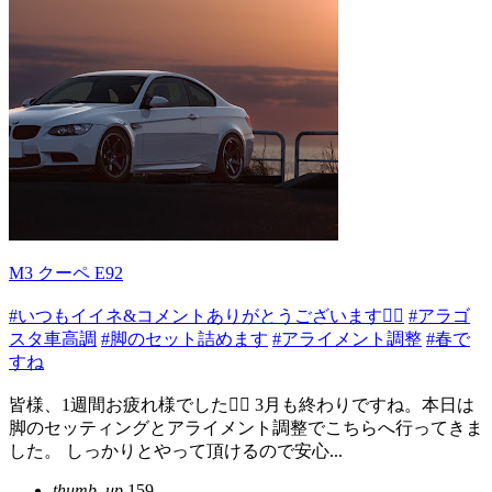
M3 クーペ E92
#いつもイイネ&コメントありがとうございます🙇‍♂️
#アラゴ
スタ車高調
#脚のセット詰めます
#アライメント調整
#春で
すね
皆様、1週間お疲れ様でした🙇‍♂️ 3月も終わりですね。本日は
脚のセッティングとアライメント調整でこちらへ行ってきま
した。 しっかりとやって頂けるので安心...
thumb_up
159