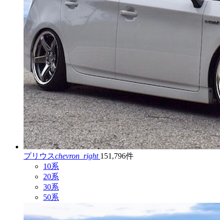
プリウス
chevron_right
151,796件
10系
20系
30系
50系