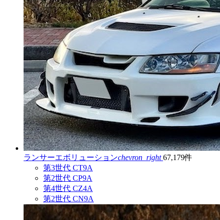
ランサーエボリューション
chevron_right
67,179件
第3世代 CT9A
第2世代 CP9A
第4世代 CZ4A
第2世代 CN9A