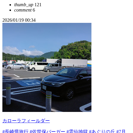
thumb_up
121
comment
6
2026/01/19 00:34
カローラフィールダー
#長崎県旅行
#佐世保バーガー
#雲仙地獄
#あぐりの丘
#7月