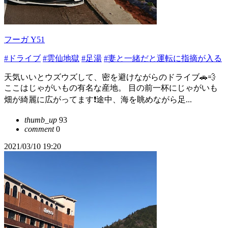
フーガ Y51
#ドライブ
#雲仙地獄
#足湯
#妻と一緒だと運転に指摘が入る
天気いいとウズウズして、密を避けながらのドライブ🚗💨
ここはじゃがいもの有名な産地。 目の前一杯にじゃがいも
畑が綺麗に広がってます❗途中、海を眺めながら足...
thumb_up
93
comment
0
2021/03/10 19:20