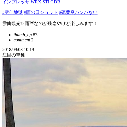
インプレッサ WRX STI GDB
#雲仙地獄
#雨の日ショット
#硫黄臭ハンパない
雲仙観光✨ 雨☔️なのが残念やけど楽しみます！
thumb_up
83
comment
2
2018/09/08 10:19
注目の車種