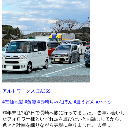
アルトワークス HA36S
#雲仙地獄
#蒸釜
#長崎ちゃんぽん
#皿うどん
#ハトシ
昨年末は2泊3日で長崎へ旅に行ってました。 去年お会いし
たフォロワー様といずれ足を運びたいとお話ししてから、
色々と計画を練りながら実現に至りました。 去年...