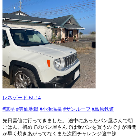
レネゲード BU14
#諫早
#雲仙地獄
#小浜温泉
#サンルーフ
#島原鉄道
先日雲仙に行ってきました。 途中にあったパン屋さんで朝
ごはん。初めてのパン屋さんでは食パンを買うのですが時間
が早く焼きあがってなくまた次回チャレンジ途中諫...