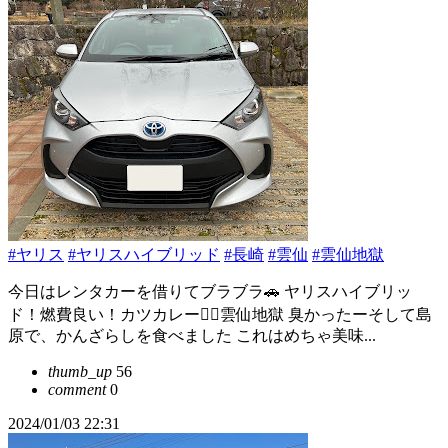
#ヤリス
#ヤリスハイブリッド
#長崎
#雲仙
#雲仙地獄
今日はレンタカーを借りてブラブラ🚗 ヤリスハイブリッ
ド！燃費良い！カツカレー👍🏻雲仙地獄 臭かったーそして島
原で、かんざらしを食べました これはめちゃ美味...
thumb_up
56
comment
0
2024/01/03 22:31