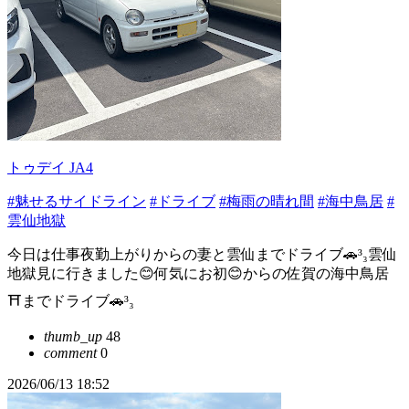
トゥデイ JA4
#魅せるサイドライン
#ドライブ
#梅雨の晴れ間
#海中鳥居
#
雲仙地獄
今日は仕事夜勤上がりからの妻と雲仙までドライブ🚗³₃雲仙
地獄見に行きました😊何気にお初😊からの佐賀の海中鳥居
⛩までドライブ🚗³₃
thumb_up
48
comment
0
2026/06/13 18:52