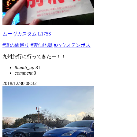
ムーヴカスタム L175S
#道の駅巡り
#雲仙地獄
#ハウステンボス
九州旅行に行ってきたー！！
thumb_up
81
comment
0
2018/12/30 08:32