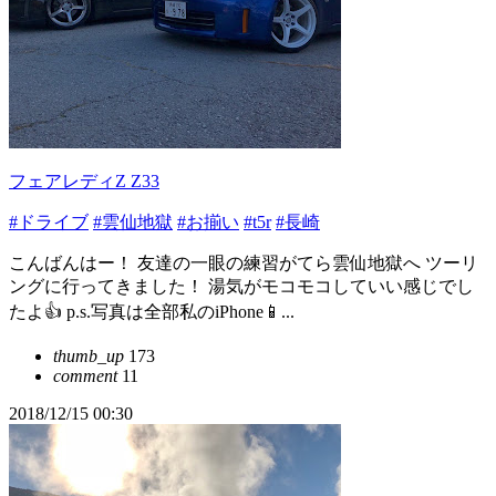
フェアレディZ Z33
#ドライブ
#雲仙地獄
#お揃い
#t5r
#長崎
こんばんはー！ 友達の一眼の練習がてら雲仙地獄へ ツーリ
ングに行ってきました！ 湯気がモコモコしていい感じでし
たよ👍 p.s.写真は全部私のiPhone📱...
thumb_up
173
comment
11
2018/12/15 00:30