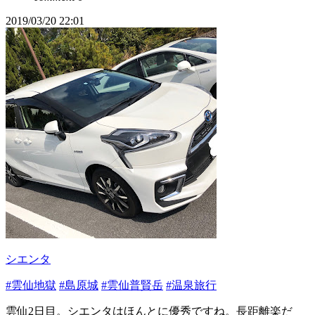
2019/03/20 22:01
シエンタ
#雲仙地獄
#島原城
#雲仙普賢岳
#温泉旅行
雲仙2日目。シエンタはほんとに優秀ですね。長距離楽だ