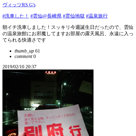
ヴィッツRS G's
#洗車した！
#雲仙@長崎県
#雲仙地獄
#温泉旅行
朝イチ洗車しました！スッキリ今週誕生日だったので、雲仙
の温泉旅館にお邪魔してますお部屋の露天風呂、永遠に入っ
てられる快適さです
thumb_up
61
comment
0
2019/02/10 20:37