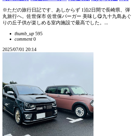
※ただの旅行日記です、あしからず 1泊2日間で長崎県、弾
丸旅行へ。佐世保市 佐世保バーガー 美味し😋九十九島あぐ
りの丘子供が楽しめる室内施設で最高でした。...
thumb_up
595
comment
0
2025/07/01 20:14