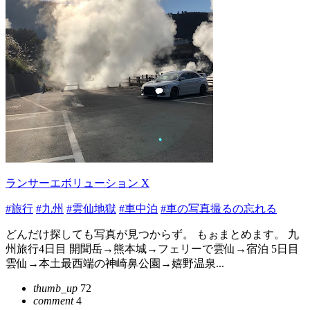
ランサーエボリューション X
#旅行
#九州
#雲仙地獄
#車中泊
#車の写真撮るの忘れる
どんだけ探しても写真が見つからず。 もぉまとめます。 九
州旅行4日目 開聞岳→熊本城→フェリーで雲仙→宿泊 5日目
雲仙→本土最西端の神崎鼻公園→嬉野温泉...
thumb_up
72
comment
4