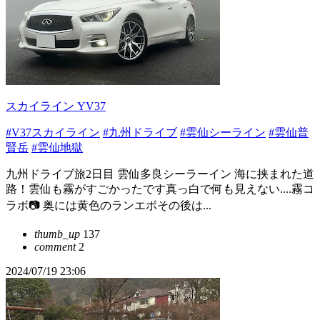
スカイライン YV37
#V37スカイライン
#九州ドライブ
#雲仙シーライン
#雲仙普
賢岳
#雲仙地獄
九州ドライブ旅2日目 雲仙多良シーラーイン 海に挟まれた道
路！雲仙も霧がすごかったです真っ白で何も見えない....霧コ
ラボ📷 奥には黄色のランエボその後は...
thumb_up
137
comment
2
2024/07/19 23:06