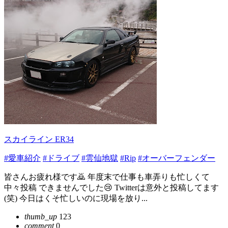
スカイライン ER34
#愛車紹介
#ドライブ
#雲仙地獄
#Rip
#オーバーフェンダー
皆さんお疲れ様です🙇 年度末で仕事も車弄りも忙しくて
中々投稿 できませんでした😢 Twitterは意外と投稿してます
(笑) 今日はくそ忙しいのに現場を放り...
thumb_up
123
comment
0