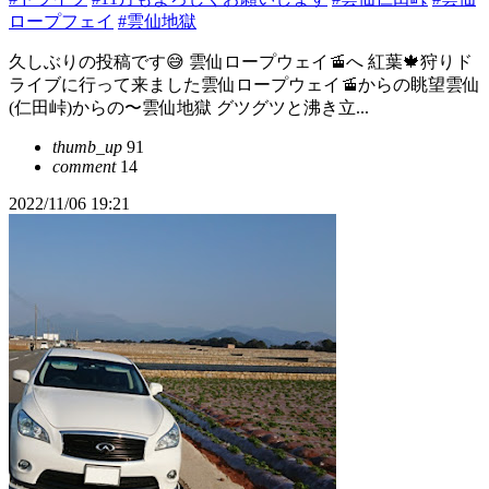
ロープフェイ
#雲仙地獄
久しぶりの投稿です😅 雲仙ロープウェイ🚡へ 紅葉🍁狩りド
ライブに行って来ました雲仙ロープウェイ🚡からの眺望雲仙
(仁田峠)からの〜雲仙地獄 グツグツと沸き立...
thumb_up
91
comment
14
2022/11/06 19:21