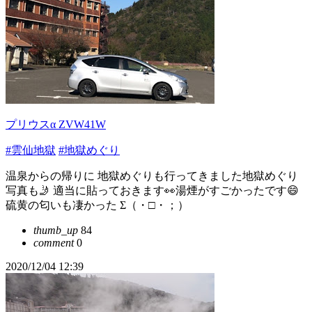
プリウスα ZVW41W
#雲仙地獄
#地獄めぐり
温泉からの帰りに 地獄めぐりも行ってきました地獄めぐり
写真も🤳 適当に貼っておきます👀湯煙がすごかったです😄
硫黄の匂いも凄かった Σ（・□・；）
thumb_up
84
comment
0
2020/12/04 12:39