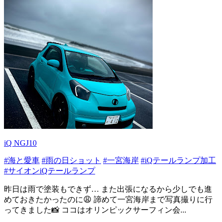
iQ NGJ10
#海と愛車
#雨の日ショット
#一宮海岸
#iQテールランプ加工
#サイオンiQテールランプ
昨日は雨で塗装もできず… また出張になるから少しでも進
めておきたかったのに😩 諦めて一宮海岸まで写真撮りに行
ってきました📸 ココはオリンピックサーフィン会...