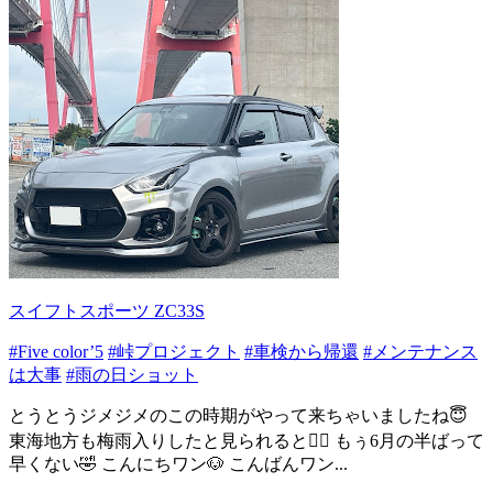
スイフトスポーツ ZC33S
#Five color’5
#峠プロジェクト
#車検から帰還
#メンテナンス
は大事
#雨の日ショット
とうとうジメジメのこの時期がやって来ちゃいましたね😇
東海地方も梅雨入りしたと見られると😮‍💨 もぅ6月の半ばって
早くない🤣 こんにちワン🐶 こんばんワン...