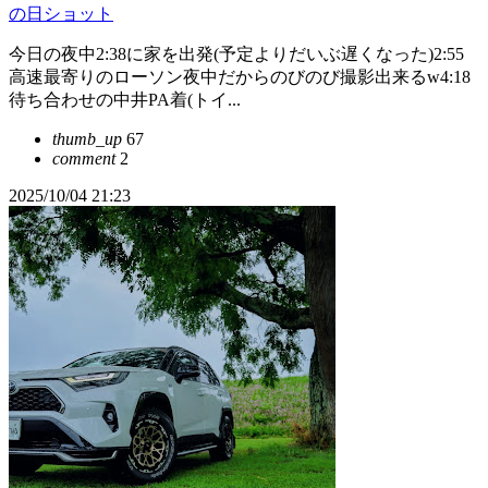
の日ショット
今日の夜中2:38に家を出発(予定よりだいぶ遅くなった)2:55
高速最寄りのローソン夜中だからのびのび撮影出来るw4:18
待ち合わせの中井PA着(トイ...
thumb_up
67
comment
2
2025/10/04 21:23