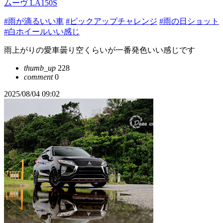
ムーヴ LA150S
#雨が滴るいい車
#ピックアップチャレンジ
#雨の日ショット
#白ホイールいい感じ
雨上がりの愛車曇り空くらいが一番発色いい感じです
thumb_up
228
comment
0
2025/08/04 09:02