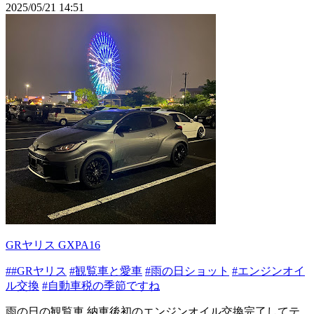
2025/05/21 14:51
GRヤリス GXPA16
##GRヤリス
#観覧車と愛車
#雨の日ショット
#エンジンオイ
ル交換
#自動車税の季節ですね
雨の日の観覧車 納車後初のエンジンオイル交換完了してテ