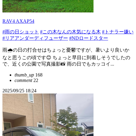
RAV4 AXAP54
#雨の日ショット
#この木なんの木気になる木
#トナラー嫌い
#リアアンダーディフューザー
#NDロードスター
雨🌧️の日の打合せはちょっと憂鬱ですが、暑いより良いか
なと思うこの頃です😊 ちょっと早目に到着しそうでしたの
で、近くの公園で写真撮影📸 雨の日でもカッコイ...
thumb_up
168
comment
22
2025/09/25 18:24