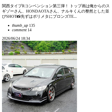
関西タイプRコンベンション第三弾！ トップ画は俺からのス
ギゾーさん、HONDAOTAさん、ナルキくんの整然とした並
びSHOT📸先ずはポリメタにブロンズTE...
thumb_up
135
comment
14
2026/06/24 18:34