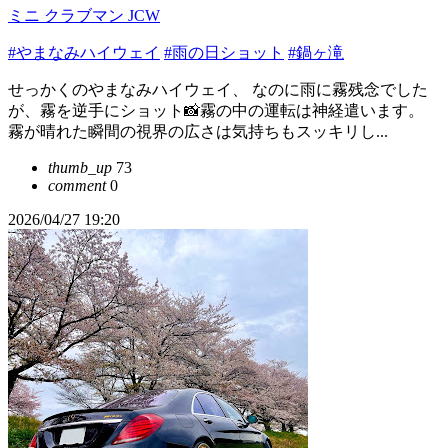
ミニ クラブマン JCW
#やまなみハイウェイ
#雨の日ショット
#鍋ヶ滝
せっかくのやまなみハイウェイ、 なのに雨に霧残念でした
が、霧を逆手にショット📸霧の中の運転は神経遣います。
霧が晴れた瞬間の視界の広さは気持ちもスッキリし...
thumb_up
73
comment
0
2026/04/27 19:20