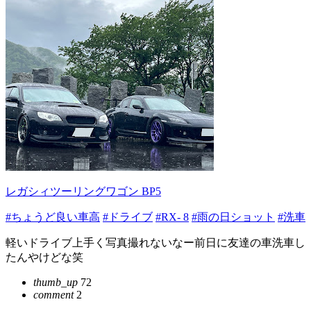
レガシィツーリングワゴン BP5
#ちょうど良い車高
#ドライブ
#RX- 8
#雨の日ショット
#洗車
軽いドライブ上手く写真撮れないなー前日に友達の車洗車し
たんやけどな笑
thumb_up
72
comment
2