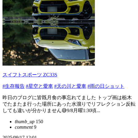
スイフトスポーツ ZC33S
#生存報告
#星空と愛車
#天の川と愛車
#雨の日ショット
昨日のブログに皆既月食の事忘れてました トップ画は栃木
でたまたま行った場所にあった水溜りでリフレクション反転
しても違いが分かりません😅9/8月曜1:30頃...
thumb_up
150
comment
9
2025/09/17 12:01