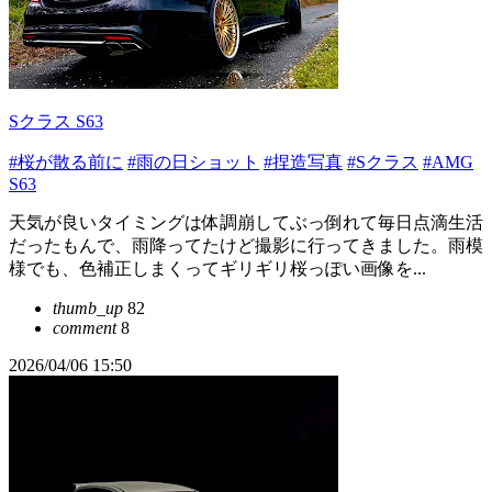
Sクラス S63
#桜が散る前に
#雨の日ショット
#捏造写真
#Sクラス
#AMG
S63
天気が良いタイミングは体調崩してぶっ倒れて毎日点滴生活
だったもんで、雨降ってたけど撮影に行ってきました。雨模
様でも、色補正しまくってギリギリ桜っぽい画像を...
thumb_up
82
comment
8
2026/04/06 15:50