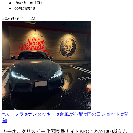
thumb_up
100
comment
8
2026/06/14 11:22
#スープラ
#ケンタッキー
#台風が心配
#雨の日ショット
#愛
知
カーネルクリスピー 半額突撃ナイトKFCこれで1000越えん