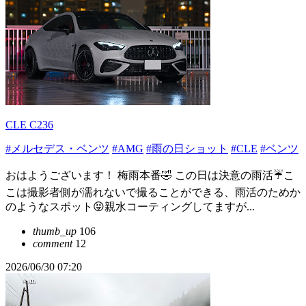
CLE C236
#メルセデス・ベンツ
#AMG
#雨の日ショット
#CLE
#ベンツ
おはようございます！ 梅雨本番🤣 この日は決意の雨活☔こ
こは撮影者側が濡れないで撮ることができる、雨活のためか
のようなスポット😝親水コーティングしてますが...
thumb_up
106
comment
12
2026/06/30 07:20