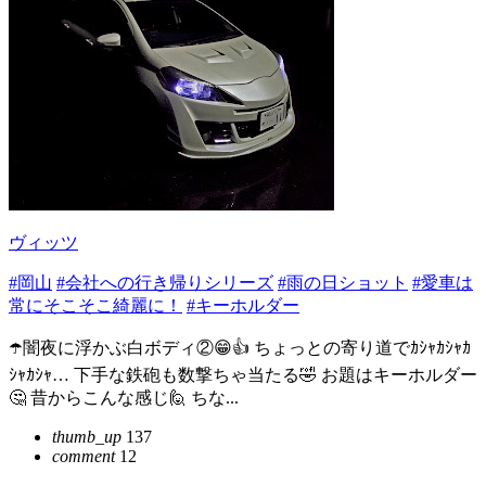
ヴィッツ
#岡山
#会社への行き帰りシリーズ
#雨の日ショット
#愛車は
常にそこそこ綺麗に！
#キーホルダー
☂️闇夜に浮かぶ白ボディ②😁👍 ちょっとの寄り道でｶｼｬｶｼｬｶ
ｼｬｶｼｬ… 下手な鉄砲も数撃ちゃ当たる🤣 お題はキーホルダー
🤔 昔からこんな感じ🙋 ちな...
thumb_up
137
comment
12