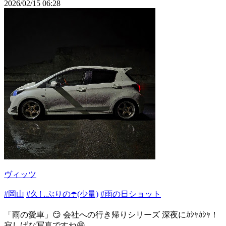
2026/02/15 06:28
ヴィッツ
#岡山
#久しぶりの☂️(少量)
#雨の日ショット
「雨の愛車」😏 会社への行き帰りシリーズ 深夜にｶｼｬｶｼｬ！
寂しげな写真ですね😆