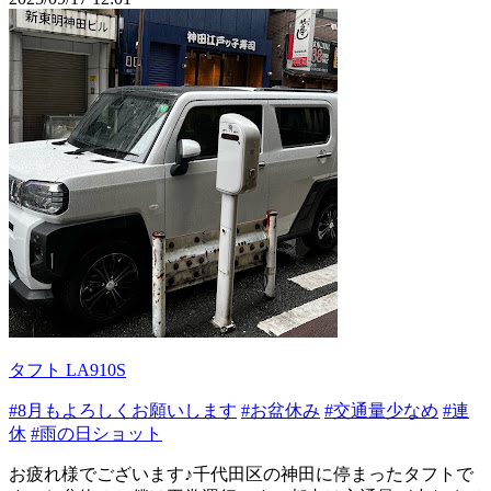
タフト LA910S
#8月もよろしくお願いします
#お盆休み
#交通量少なめ
#連
休
#雨の日ショット
お疲れ様でございます♪千代田区の神田に停まったタフトで