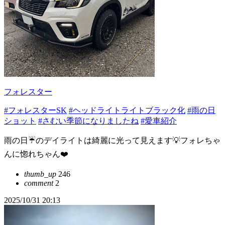
フォレスター
#フォレスターSK
#ヘッドライトライトブラック化
#雨の日
ショット
#さむい季節になりましたね
#愛車紹介
雨の日☔のデイライトは綺麗に光って見えます💡フォレちゃ
んに惚れちゃん❤️
thumb_up
246
comment
2
2025/10/31 20:13