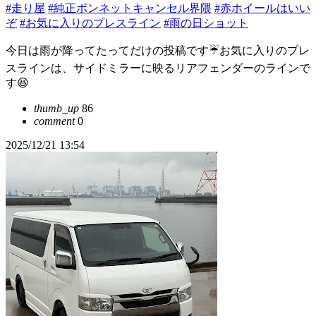
#走り屋
#純正ボンネットキャンセル界隈
#赤ホイールはいい
ぞ
#お気に入りのプレスライン
#雨の日ショット
今日は雨が降ってたってだけの投稿です☔お気に入りのプレ
スラインは、サイドミラーに映るリアフェンダーのラインで
す😆
thumb_up
86
comment
0
2025/12/21 13:54