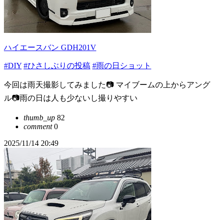
ハイエースバン GDH201V
#DIY
#ひさしぶりの投稿
#雨の日ショット
今回は雨天撮影してみました📷 マイブームの上からアング
ル📷雨の日は人も少ないし撮りやすい
thumb_up
82
comment
0
2025/11/14 20:49