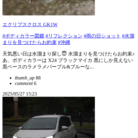
エクリプスクロス GK1W
#ボディカラー図鑑
#リフレクション
#雨の日ショット
#水溜
まりを見つけたらお約束
#沖縄
天気悪い日は水溜まり探し😇 水溜まりを見つけたらお約束♪
あ、ボディカラーは X24 ブラックマイカ 黒にしか見えない
黒ベースのラメラメパープル&ブルーな...
thumb_up
88
comment
6
2025/05/27 15:23