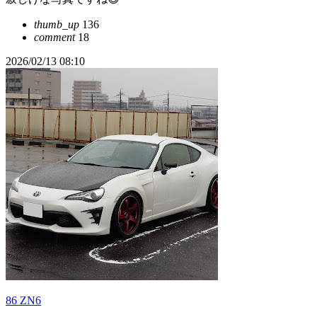
thumb_up
136
comment
18
2026/02/13 08:10
86 ZN6