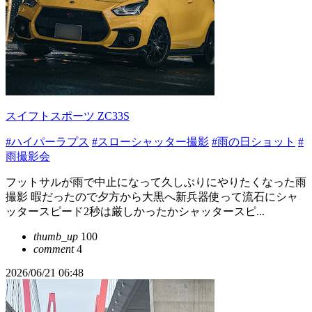
スイフトスポーツ ZC33S
#ハイパーラプス
#スローシャッター撮影
#雨の日ショット
#
雨撮影会
フットサルが雨で中止になって久しぶりにやりたくなった雨
撮影 暇だったので夕方から大黒へ新兵器使って流石にシャ
ッタースピード2秒は厳しかったかシャッタースピ...
thumb_up
100
comment
4
2026/06/21 06:48