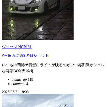
ヴィッツ NCP131
#三角西港
#雨の日ショット
いつもの西港☔石畳にライトが映るのがいい雰囲気オシャレ
な電話BOX天城橋
thumb_up
119
comment
4
2025/05/21 18:08