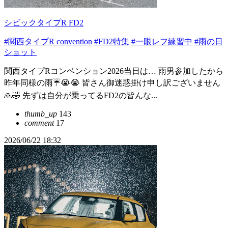
シビックタイプR FD2
#関西タイプR convention
#FD2特集
#一眼レフ練習中
#雨の日
ショット
関西タイプRコンベンション2026当日は… 雨男参加したから
昨年同様の雨☔😭😭 皆さん御迷惑掛け申し訳ございません
🙏🤣 先ずは自分が乗ってるFD2の皆んな...
thumb_up
143
comment
17
2026/06/22 18:32