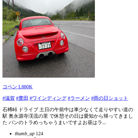
コペン L880K
#滋賀
#豊田
#ワインディング
#ラーメン
#雨の日ショット
石榑峠 ドライブ 土日の午前中は車少なくて走りやすい道の
駅 奥永源寺渓流の里 で休憩その日は愛知から帰ってきまし
た パンのトラめっちゃうまいですよお昼はラ...
thumb_up
124