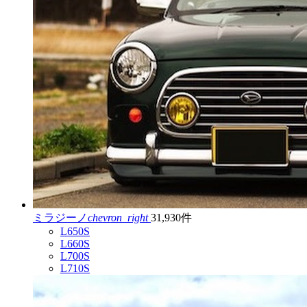
ミラジーノ
chevron_right
31,930件
L650S
L660S
L700S
L710S