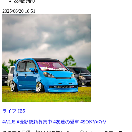
comment
0
2025/06/20 18:51
ライフ JB5
#ALJS
#撮影依頼募集中
#友達の愛車
#SONYα7rⅤ