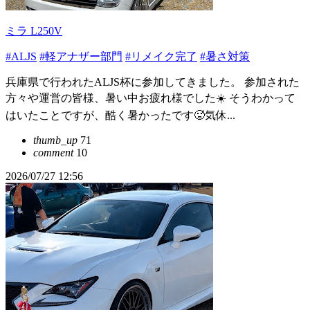
ミラ L250V
#ALJS
#軽アナザー部門
#リメイク完了
#暑さ対策
兵庫県で行われたALJS杯に参加してきました。 参加された
方々や運営の皆様、暑い中お疲れ様でした☀️ そうわかって
はいたことですが、酷く暑かったです🥵気休...
thumb_up
71
comment
10
2026/07/27 12:56