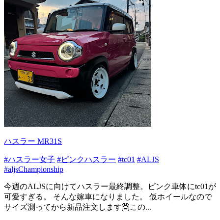
ハスラー MR31S
#ハスラー女子
#ピンクハスラー
#tc01
#ALJS
#aljsChampionship
今週のALJSに向けてハスラー最終調整。ピンク車体にtc01が
可愛すぎる。 そんな嫁車になりました。 仮ホイールなので
サイズ測ってから新品注文します🙆この...