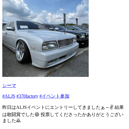
シーマ
#ALJS
#370factory
#イベント参加
昨日はALJSイベントにエントリーしてきましたぁ～✌️ 結果
は敢闘賞でした😄 投票してくださったかありがとうござい
ました🙇