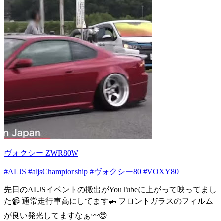
ヴォクシー ZWR80W
#ALJS
#aljsChampionship
#ヴォクシー80
#VOXY80
先日のALJSイベントの搬出がYouTubeに上がって映ってまし
た📹 通常走行車高にしてます🚗 フロントガラスのフィルム
が良い発光してますなぁ〰️😍