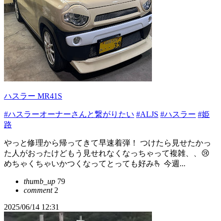
ハスラー MR41S
#ハスラーオーナーさんと繋がりたい
#ALJS
#ハスラー
#姫
路
やっと修理から帰ってきて早速着弾！ つけたら見せたかっ
た人がおったけどもう見せれなくなっちゃって複雑、、😢
めちゃくちゃいかつくなってとっても好み🫰 今週...
thumb_up
79
comment
2
2025/06/14 12:31