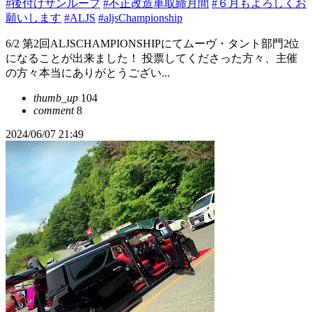
#後付けサンルーフ
#不正改造車取締月間
#６月もよろしくお
願いします
#ALJS
#aljsChampionship
6/2 第2回ALJSCHAMPIONSHIPにてムーヴ・タント部門2位
になることが出来ました！ 投票してくださった方々、主催
の方々本当にありがとうござい...
thumb_up
104
comment
8
2024/06/07 21:49