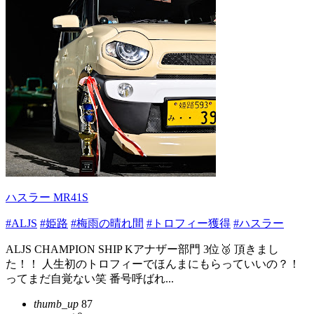
ハスラー MR41S
#ALJS
#姫路
#梅雨の晴れ間
#トロフィー獲得
#ハスラー
ALJS CHAMPION SHIP Kアナザー部門 3位🥉 頂きまし
た！！ 人生初のトロフィーでほんまにもらっていいの？！
ってまだ自覚ない笑 番号呼ばれ...
thumb_up
87