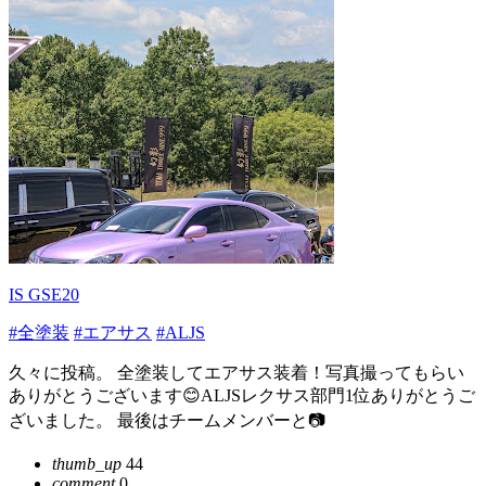
IS GSE20
#全塗装
#エアサス
#ALJS
久々に投稿。 全塗装してエアサス装着！写真撮ってもらい
ありがとうございます😊ALJSレクサス部門1位ありがとうご
ざいました。 最後はチームメンバーと📷
thumb_up
44
comment
0