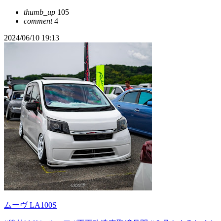
thumb_up
105
comment
4
2024/06/10 19:13
ムーヴ LA100S