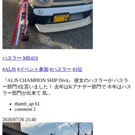
ハスラー MR41S
#ALJS
#イベント参加
#ハスラー
#1位
『ALJS CHAMPION SHIP Div4』 彼女のハスラーが ハスラ
ー部門1位貰いました！ 去年はKアナザー部門で 今年はハス
ラー部門が出来て 気...
thumb_up
61
comment
2
2026/07/26 21:40