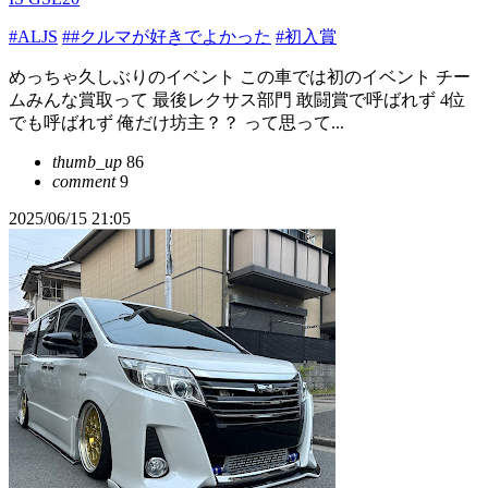
#ALJS
##クルマが好きでよかった
#初入賞
めっちゃ久しぶりのイベント この車では初のイベント チー
ムみんな賞取って 最後レクサス部門 敢闘賞で呼ばれず 4位
でも呼ばれず 俺だけ坊主？？ って思って...
thumb_up
86
comment
9
2025/06/15 21:05