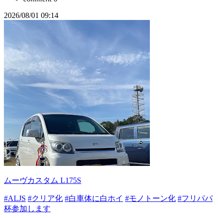
2026/08/01 09:14
ムーヴカスタム L175S
#ALJS
#クリア化
#白車体に白ホイ
#モノトーン化
#フリパパ
杯参加します