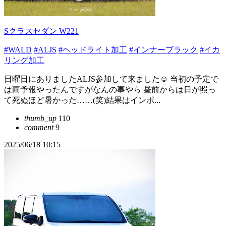
Sクラスセダン W221
#WALD
#ALJS
#ヘッドライト加工
#インナーブラック
#イカ
リング加工
日曜日にありましたALJS参加して来ました☺️ 当初の予定で
は雨予報やったんですがなんの事やら 昼前からは日が照っ
て死ぬほど暑かった……(笑)結果はインポ...
thumb_up
110
comment
9
2025/06/18 10:15