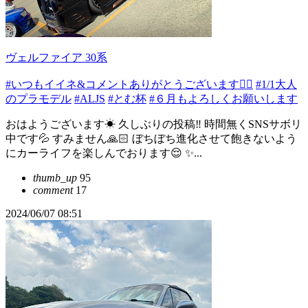
ヴェルファイア 30系
#いつもイイネ&コメントありがとうございます🙇‍♂️
#1/1大人
のプラモデル
#ALJS
#とむ杯
#６月もよろしくお願いします
おはようございます☀ 久しぶりの投稿‼️ 時間無くSNSサボリ
中です💦 すみません🙏🏻 ぼちぼち進化させて飽きないよう
にカーライフを楽しんでおります😌 ✨...
thumb_up
95
comment
17
2024/06/07 08:51