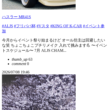
ハスラー MR41S
#ALJS
#フリパパ杯
#Vスタ
#KING OF K-CAR
#イベント参
加
今月からイベント祭り始まるけど オール坊主は回避したい
な笑 ちょこちょこプチリメイク 入れて挑みます💪 〜イベン
トスケジュール〜 7月 ALJS CHAM...
thumb_up
63
comment
0
2026/07/08 19:46