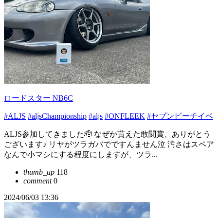
ロードスター NB6C
#ALJS
#aljsChampionship
#aljs
#ONFLEEK
#セブンビーチイベ
ALJS参加してきました🫡 なぜか貰えた敢闘賞、ありがとう
ございます♪ リヤがツラガバでですんません泣 汚さはスペア
なんで小マシにする程度にしますが、ツラ...
thumb_up
118
comment
0
2024/06/03 13:36