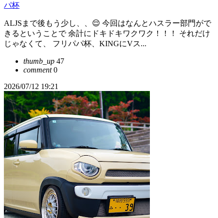
パ杯
ALJSまで後もう少し、、😌 今回はなんとハスラー部門がで
きるということで 余計にドキドキワクワク！！！ それだけ
じゃなくて、 フリパパ杯、KINGにVス...
thumb_up
47
comment
0
2026/07/12 19:21