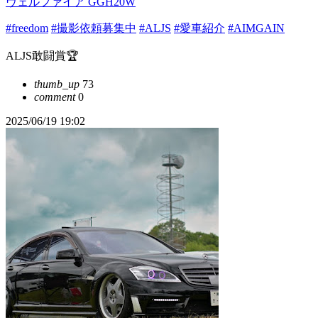
ヴェルファイア GGH20W
#freedom
#撮影依頼募集中
#ALJS
#愛車紹介
#AIMGAIN
ALJS敢闘賞🏆
thumb_up
73
comment
0
2025/06/19 19:02