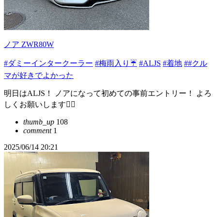
ノア ZWR80W
#ダミーインタークーラー
#梅雨入り☔
#ALJS
#着地
##クル
マが好きでよかった
明日はALJS！ ノアになって初めての事前エントリー！ よろ
しくお願いします🙇‍♂️
thumb_up
108
comment
1
2025/06/14 20:21