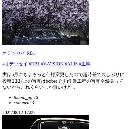
オデッセイ RB1
#オデッセイ
#RB1
#V-VISION
#ALJS
#生脚
実は6月にちょろっと仕様変更したので超時差で久しぶりに
投稿🙋🏻‍♀️ (上の写真はbeforeです)作業工程の写真全然撮って
ないからこれくらいしか無いけど...
thumb_up
76
comment
3
2025/08/12 17:09