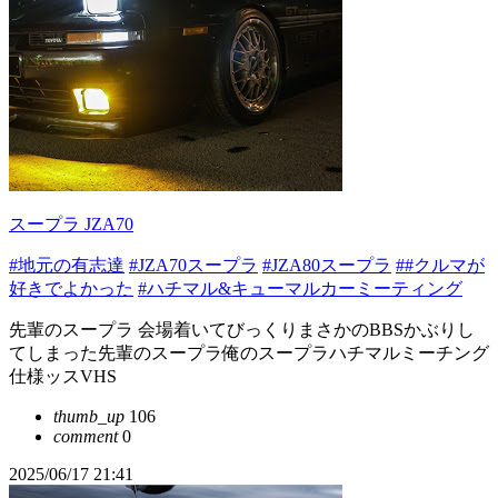
スープラ JZA70
#地元の有志達
#JZA70スープラ
#JZA80スープラ
##クルマが
好きでよかった
#ハチマル&キューマルカーミーティング
先輩のスープラ 会場着いてびっくりまさかのBBSかぶりし
てしまった先輩のスープラ俺のスープラハチマルミーチング
仕様ッスVHS
thumb_up
106
comment
0
2025/06/17 21:41