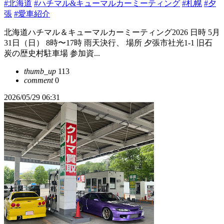
#北海道
#ハチマル&キューマルカーミーティング
#札幌
#夕
張
#愛車紹介
北海道ハチマル＆キューマルカーミーティング2026 日時 5月
31日（日） 8時〜17時 雨天決行、 場所 夕張市社光1-1 旧石
炭の歴史村駐車場 参加資...
thumb_up
113
comment
0
2026/05/29 06:31