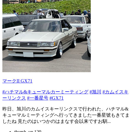
マークII GX71
#ハチマル&キューマルカーミーティング
#旭川
#カムイスキ
ーリンクス
#一番星号
#GX71
昨日、旭川のカムイスキーリンクスで行われた、ハチマル&
キューマルミーティングへ行ってきました一番星號もきてま
したね 見たのはいつかのはまなす会以来ですお馴...
thumb_up
129