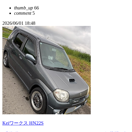
thumb_up
66
comment
5
2026/06/01 18:48
Keiワークス HN22S