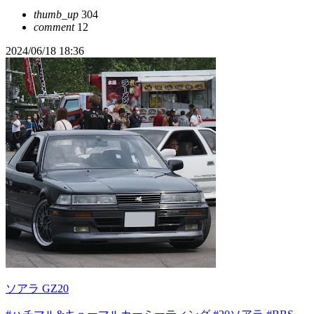
thumb_up
304
comment
12
2024/06/18 18:36
ソアラ GZ20