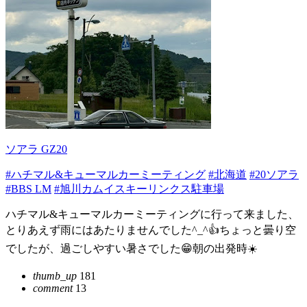
ソアラ GZ20
#ハチマル&キューマルカーミーティング
#北海道
#20ソアラ
#BBS LM
#旭川カムイスキーリンクス駐車場
ハチマル&キューマルカーミーティングに行って来ました、
とりあえず雨にはあたりませんでした^_^👍ちょっと曇り空
でしたが、過ごしやすい暑さでした😁朝の出発時☀️
thumb_up
181
comment
13