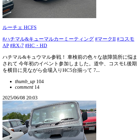
ルーチェ HCFS
#ハチマル&キューマルカーミーティング
#マークII
#コスモ
AP
#RX-7
#HC・HD
ハチマル&キュウマル参戦！ 車検前の色々な故障箇所に悩ま
されて 今年初のイベント参加しました。道中、コスモL後期
を横目に見ながら会場入りHC5台揃って 7...
thumb_up
104
comment
14
2025/06/08 20:03