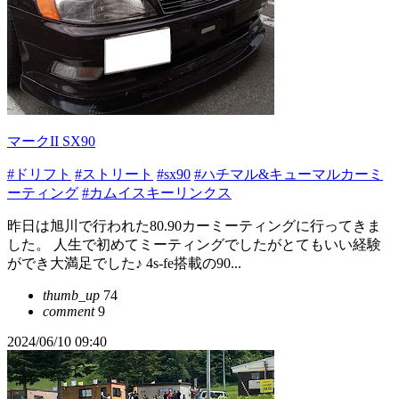
マークII SX90
#ドリフト
#ストリート
#sx90
#ハチマル&キューマルカーミ
ーティング
#カムイスキーリンクス
昨日は旭川で行われた80.90カーミーティングに行ってきま
した。 人生で初めてミーティングでしたがとてもいい経験
ができ大満足でした♪ 4s-fe搭載の90...
thumb_up
74
comment
9
2024/06/10 09:40