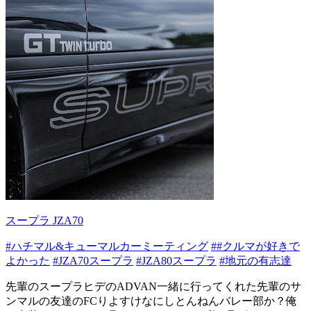
スープラ JZA70
#ハチマル&キューマルカーミーティング
##クルマが好きで
よかった
#JZA70スープラ
#JZA80スープラ
#地元の有志達
先輩のスープラヒデのADVAN一緒に行ってくれた先輩のサ
ンマルの友達のFCりよすけなにしとんねんバレー部か？俺