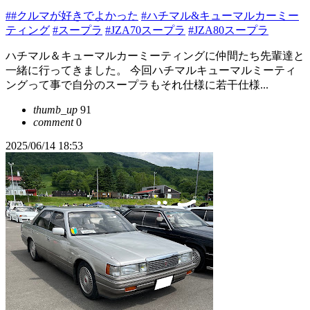
##クルマが好きでよかった
#ハチマル&キューマルカーミー
ティング
#スープラ
#JZA70スープラ
#JZA80スープラ
ハチマル＆キューマルカーミーティングに仲間たち先輩達と
一緒に行ってきました。 今回ハチマルキューマルミーティ
ングって事で自分のスープラもそれ仕様に若干仕様...
thumb_up
91
comment
0
2025/06/14 18:53