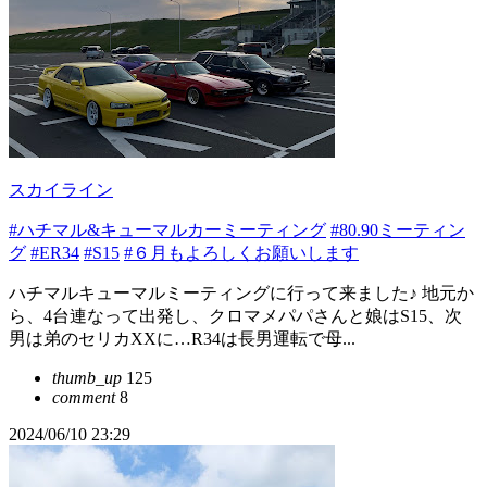
スカイライン
#ハチマル&キューマルカーミーティング
#80.90ミーティン
グ
#ER34
#S15
#６月もよろしくお願いします
ハチマルキューマルミーティングに行って来ました♪ 地元か
ら、4台連なって出発し、クロマメパパさんと娘はS15、次
男は弟のセリカXXに…R34は長男運転で母...
thumb_up
125
comment
8
2024/06/10 23:29