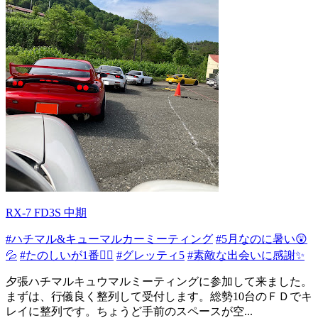
RX-7 FD3S 中期
#ハチマル&キューマルカーミーティング
#5月なのに暑い😲
💦
#たのしいが1番👍🏻
#グレッティ5
#素敵な出会いに感謝✨
夕張ハチマルキュウマルミーティングに参加して来ました。
まずは、行儀良く整列して受付します。総勢10台のＦＤでキ
レイに整列です。ちょうど手前のスペースが空...