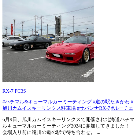
RX-7 FC3S
#ハチマル&キューマルカーミーティング
#道の駅たきかわ
#
旭川カムイスキーリンクス駐車場
#サバンナRX-7
#ルーチェ
6月9日、旭川カムイスキーリンクスで開催され北海道ハチマ
ルキューマルカーミーティング2024に参加してきました！
会場入り前に滝川の道の駅で待ち合わせ。 ...