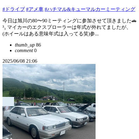
#ドライブ
#アメ車
#ハチマル&キューマルカーミーティング
今日は旭川の80〜90ミーティングに参加させて頂きました🚗
³₃ マイカーのエクスプローラーは年式が外れてましたが、
(ホイールはある意味年式は入ってる笑)参...
thumb_up
86
comment
0
2025/06/08 21:06