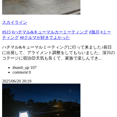
スカイライン
#S15
#ハチマル&キューマルカーミーティング
#旭川
#ミー
ティング
##クルマが好きでよかった
ハチマル&キューマルミーティングに行って来ました♪前日
に出発して、アライメント調整をしてもらいました。深川の
コテージに宿泊😊天気も良くて、家族で楽しんでき...
thumb_up
107
comment
0
2025/06/20 20:19