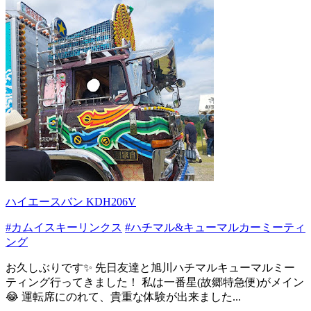
ハイエースバン KDH206V
#カムイスキーリンクス
#ハチマル&キューマルカーミーティ
ング
お久しぶりです✨ 先日友達と旭川ハチマルキューマルミー
ティング行ってきました！ 私は一番星(故郷特急便)がメイン
😂 運転席にのれて、貴重な体験が出来ました...