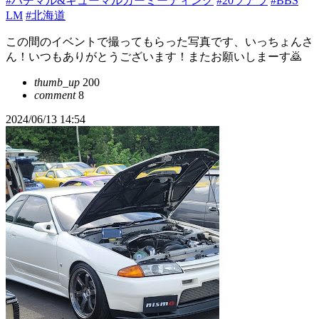
#ハチマル&キューマルカーミーティング
#20ソアラ
#BBS
LM
#北海道
この間のイベントで撮ってもらった写真です、いっちょんさ
ん！いつもありがとうございます！またお願いしまーす🙇
thumb_up
200
comment
8
2024/06/13 14:54