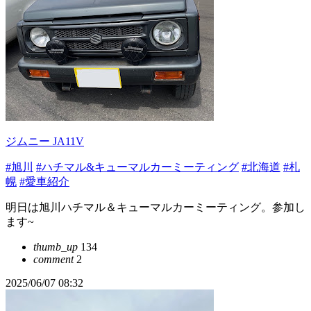
ジムニー JA11V
#旭川
#ハチマル&キューマルカーミーティング
#北海道
#札
幌
#愛車紹介
明日は旭川ハチマル＆キューマルカーミーティング。参加し
ます~
thumb_up
134
comment
2
2025/06/07 08:32