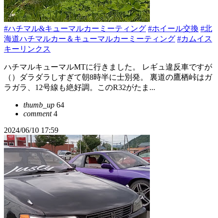
#ハチマル&キューマルカーミーティング
#ホイール交換
#北
海道ハチマルカー＆キューマルカーミーティング
#カムイス
キーリンクス
ハチマルキューマルMTに行きました。 レギュ違反車ですが
（）ダラダラしすぎて朝8時半に士別発。 裏道の鷹栖峠はガ
ラガラ、12号線も絶好調。このR32がたま...
thumb_up
64
comment
4
2024/06/10 17:59