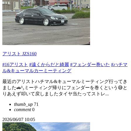
アリスト JZS160
#16アリスト
#遠くからだと綺麗
#フェンダー巻いた
#ハチマ
ル&キューマルカーミーティング
最近のアリストハチマル&キューマルミーティング行ってき
ました🚗³₃ミーティング帰りにフェンダーを巻くという😅と
りあえず叩いて戻しましたタイヤ当たってストレ...
thumb_up
71
comment
0
2026/06/07 10:05