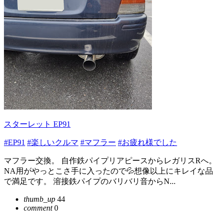
スターレット EP91
#EP91
#楽しいクルマ
#マフラー
#お疲れ様でした
マフラー交換。 自作鉄パイプリアピースからレガリスRへ。
NA用がやっとこさ手に入ったので💦想像以上にキレイな品
で満足です。 溶接鉄パイプのバリバリ音からN...
thumb_up
44
comment
0