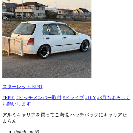
スターレット EP91
#EP91
#ヒッチメンバー取付
#ドライブ
#DIY
#3月もよろしく
お願いします
アルミキャリアを買ってご満悦 ハッチバックにキャリアた
まらん
thumb_up
59