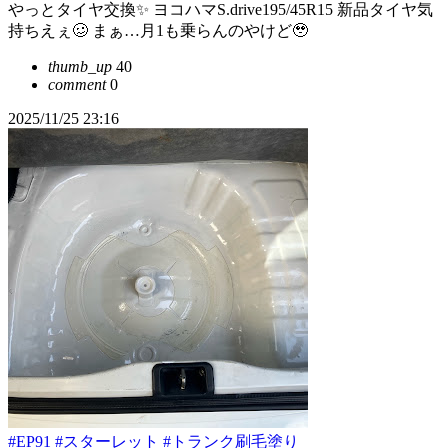
やっとタイヤ交換✨ ヨコハマS.drive195/45R15 新品タイヤ気
持ちえぇ🥴 まぁ…月1も乗らんのやけど🥹
thumb_up
40
comment
0
2025/11/25 23:16
#EP91
#スターレット
#トランク刷毛塗り