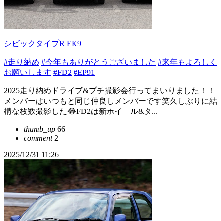
シビックタイプR EK9
#走り納め
#今年もありがとうございました
#来年もよろしく
お願いします
#FD2
#EP91
2025走り納めドライブ&プチ撮影会行ってまいりました！！
メンバーはいつもと同じ仲良しメンバーです笑久しぶりに結
構な枚数撮影した😂FD2は新ホイール&タ...
thumb_up
66
comment
2
2025/12/31 11:26