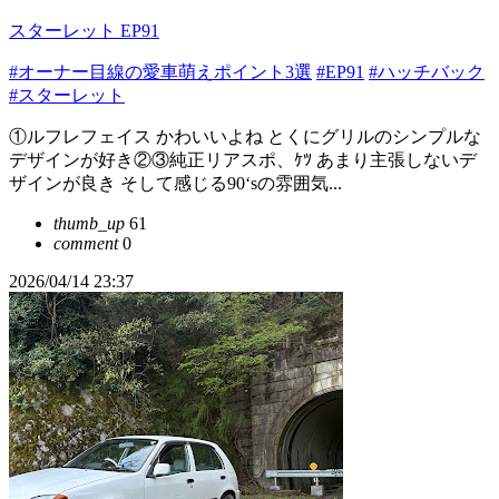
スターレット EP91
#オーナー目線の愛車萌えポイント3選
#EP91
#ハッチバック
#スターレット
①ルフレフェイス かわいいよね とくにグリルのシンプルな
デザインが好き②③純正リアスポ、ｹﾂ あまり主張しないデ
ザインが良き そして感じる90‘sの雰囲気...
thumb_up
61
comment
0
2026/04/14 23:37