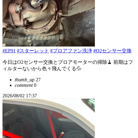
#EP91
#スターレット
#ブロアファン洗浄
#O2センサー交換
今日はO2センサー交換とブロアモーターの掃除🧹 前期はフ
ィルターないから色々飛んでくる💦
thumb_up
27
comment
0
2026/08/02 17:37