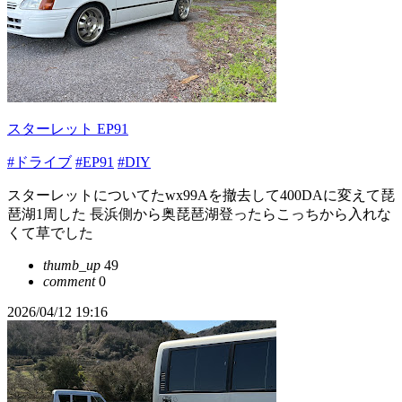
スターレット EP91
#ドライブ
#EP91
#DIY
スターレットについてたwx99Aを撤去して400DAに変えて琵
琶湖1周した 長浜側から奥琵琶湖登ったらこっちから入れな
くて草でした
thumb_up
49
comment
0
2026/04/12 19:16