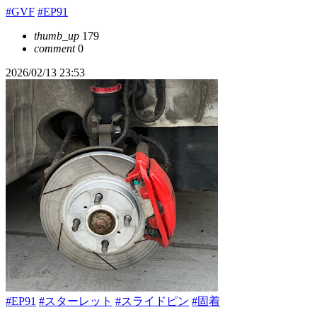
#GVF
#EP91
thumb_up
179
comment
0
2026/02/13 23:53
#EP91
#スターレット
#スライドピン
#固着