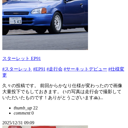
スターレット EP91
#スターレット
#EP91
#走行会
#サーキットデビュー
#仕様変
更
久々の投稿です。 前回からかなり仕様が変わったので画像
大量投下でもしておきます。 (↑の写真は走行会で撮影して
いただいたものです！ありがとうございます🙏)...
thumb_up
22
comment
0
2025/12/31 09:09