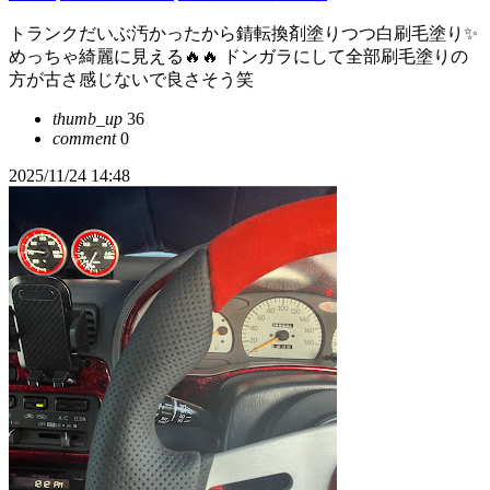
トランクだいぶ汚かったから錆転換剤塗りつつ白刷毛塗り✨
めっちゃ綺麗に見える🔥🔥 ドンガラにして全部刷毛塗りの
方が古さ感じないで良さそう笑
thumb_up
36
comment
0
2025/11/24 14:48