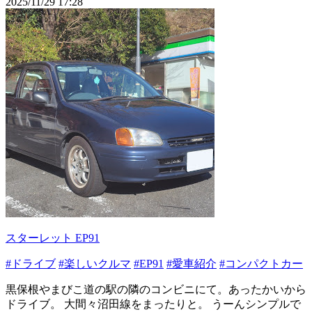
2025/11/29 17:28
スターレット EP91
#ドライブ
#楽しいクルマ
#EP91
#愛車紹介
#コンパクトカー
黒保根やまびこ道の駅の隣のコンビニにて。あったかいから
ドライブ。 大間々沼田線をまったりと。 うーんシンプルで