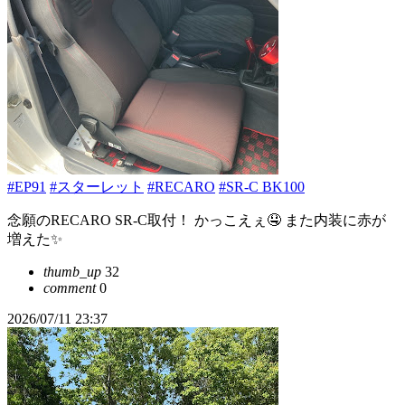
#EP91
#スターレット
#RECARO
#SR-C BK100
念願のRECARO SR-C取付！ かっこえぇ🤤 また内装に赤が
増えた✨
thumb_up
32
comment
0
2026/07/11 23:37