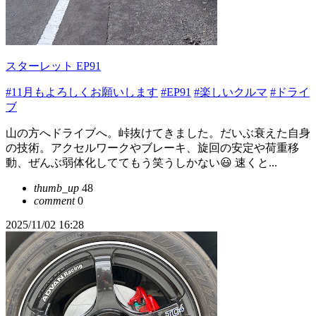
スターレット EP91
#11月もよろしくお願いします
#EP91
#楽しいクルマ
#ドライ
ブ
山の方へドライブへ。峠抜けてきました。だいぶ衰えた自身
の技術。アクセルワークやブレーキ、旋回の安定や荷重移
動、ぜんぶ弱体化しててもう笑うしかない😃 速くと...
thumb_up
48
comment
0
2025/11/02 16:28