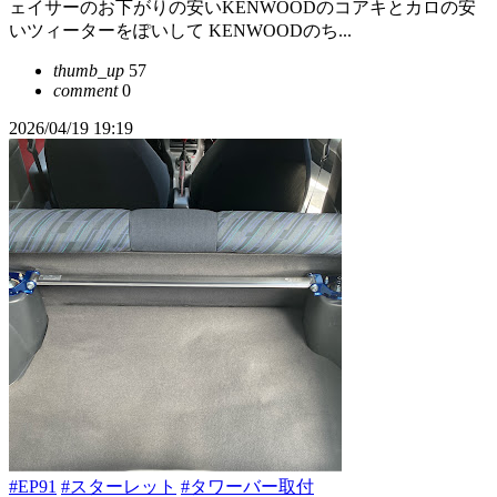
ェイサーのお下がりの安いKENWOODのコアキとカロの安
いツィーターをぽいして KENWOODのち...
thumb_up
57
comment
0
2026/04/19 19:19
#EP91
#スターレット
#タワーバー取付