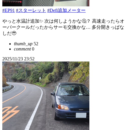
#EP91
#スターレット
#Defi追加メーター
やっと水温計追加✨ 次は何しようかな🤔？ 高速走ったらオ
ーバークールだったからサーモ交換かな… 多分開きっぱな
しだ🥹
thumb_up
52
comment
0
2025/11/23 23:52