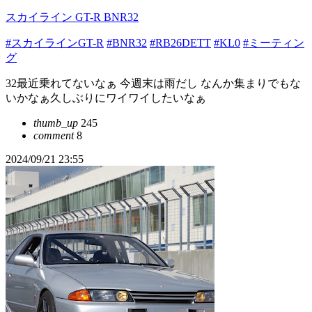
スカイライン GT-R BNR32
#スカイラインGT-R
#BNR32
#RB26DETT
#KL0
#ミーティン
グ
32最近乗れてないなぁ 今週末は雨だし なんか集まりでもな
いかなぁ久しぶりにワイワイしたいなぁ
thumb_up
245
comment
8
2024/09/21 23:55