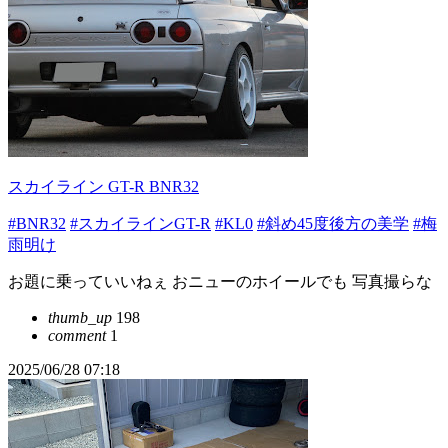
スカイライン GT-R BNR32
#BNR32
#スカイラインGT-R
#KL0
#斜め45度後方の美学
#梅
雨明け
お題に乗っていいねぇ おニューのホイールでも 写真撮らな
thumb_up
198
comment
1
2025/06/28 07:18