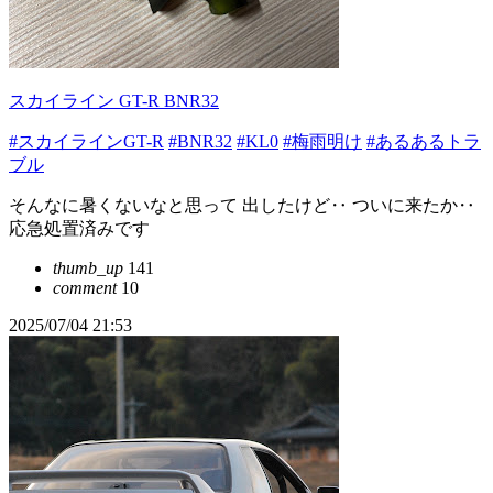
スカイライン GT-R BNR32
#スカイラインGT-R
#BNR32
#KL0
#梅雨明け
#あるあるトラ
ブル
そんなに暑くないなと思って 出したけど‥ ついに来たか‥
応急処置済みです
thumb_up
141
comment
10
2025/07/04 21:53