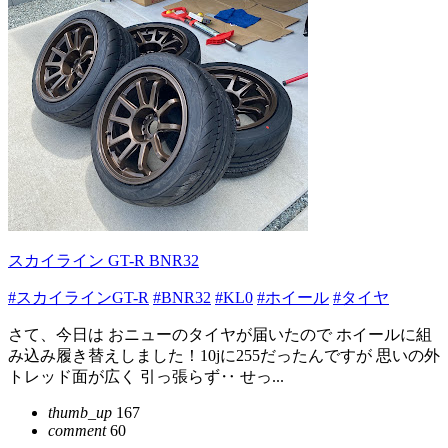
スカイライン GT-R BNR32
#スカイラインGT-R
#BNR32
#KL0
#ホイール
#タイヤ
さて、今日は おニューのタイヤが届いたので ホイールに組
み込み履き替えしました！10jに255だったんですが 思いの外
トレッド面が広く 引っ張らず‥ せっ...
thumb_up
167
comment
60