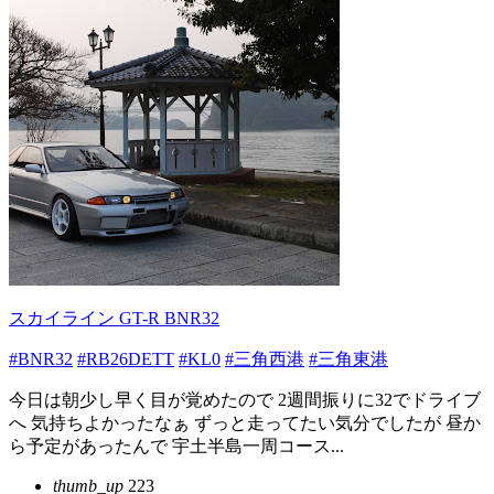
スカイライン GT-R BNR32
#BNR32
#RB26DETT
#KL0
#三角西港
#三角東港
今日は朝少し早く目が覚めたので 2週間振りに32でドライブ
へ 気持ちよかったなぁ ずっと走ってたい気分でしたが 昼か
ら予定があったんで 宇土半島一周コース...
thumb_up
223