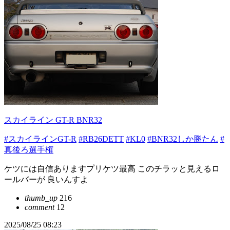
スカイライン GT-R BNR32
#スカイラインGT-R
#RB26DETT
#KL0
#BNR32しか勝たん
#
真後ろ選手権
ケツには自信ありますプリケツ最高 このチラッと見えるロ
ールバーが 良いんすよ
thumb_up
216
comment
12
2025/08/25 08:23