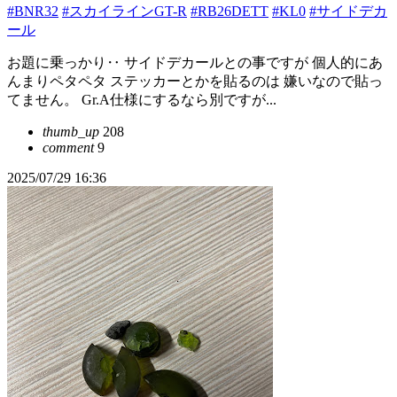
#BNR32
#スカイラインGT-R
#RB26DETT
#KL0
#サイドデカ
ール
お題に乗っかり‥ サイドデカールとの事ですが 個人的にあ
んまりペタペタ ステッカーとかを貼るのは 嫌いなので貼っ
てません。 Gr.A仕様にするなら別ですが...
thumb_up
208
comment
9
2025/07/29 16:36