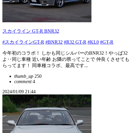
スカイライン GT-R BNR32
#スカイラインGT-R
#BNR32
#R32 GT-R
#KL0
#GT-R
今年初のコラボ！ しかも同じシルバーのBNR32！やっぱ32
よ‥同じ車種 近い年齢 お隣の県ってことで 仲良くさせても
らってます！ 同車種コラボ、最高です...
thumb_up
250
comment
4
2024/01/09 21:44