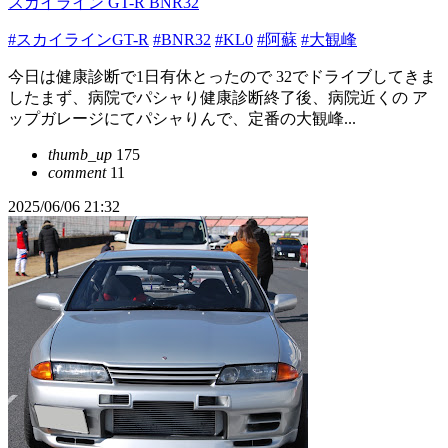
スカイライン GT-R BNR32
#スカイラインGT-R
#BNR32
#KL0
#阿蘇
#大観峰
今日は健康診断で1日有休とったので 32でドライブしてきま
したまず、病院でパシャり健康診断終了後、病院近くの ア
ップガレージにてパシャりんで、定番の大観峰...
thumb_up
175
comment
11
2025/06/06 21:32