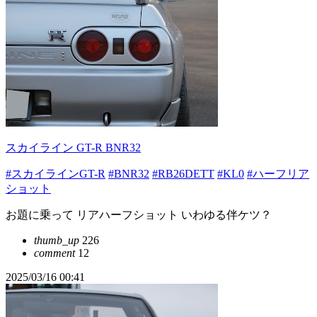
スカイライン GT-R BNR32
#スカイラインGT-R
#BNR32
#RB26DETT
#KL0
#ハーフリア
ショット
お題に乗って リアハーフショット いわゆる伴ケツ？
thumb_up
226
comment
12
2025/03/16 00:41