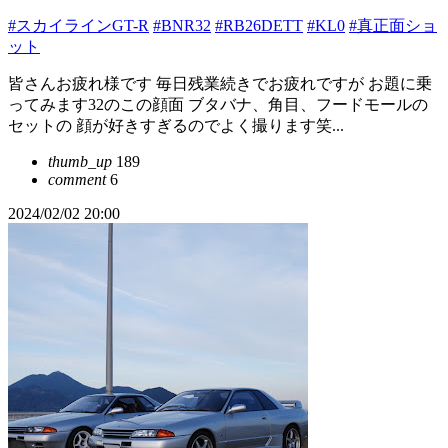
#スカイラインGT-R
#BNR32
#RB26DETT
#KL0
#真正面ショ
ット
皆さんお疲れ様です 毎日残業続きでお疲れですが お題に乗
ってみます32のこの顔面 ブタバナ、角目、フードモールの
セットの 顔が好きすぎるのでよく撮ります笑...
thumb_up
189
comment
6
2024/02/02 20:00