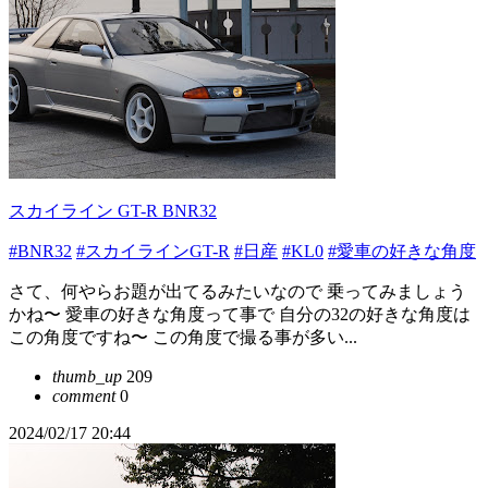
スカイライン GT-R BNR32
#BNR32
#スカイラインGT-R
#日産
#KL0
#愛車の好きな角度
さて、何やらお題が出てるみたいなので 乗ってみましょう
かね〜 愛車の好きな角度って事で 自分の32の好きな角度は
この角度ですね〜 この角度で撮る事が多い...
thumb_up
209
comment
0
2024/02/17 20:44