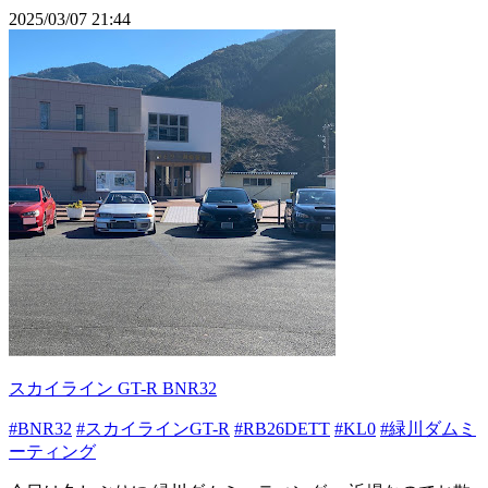
2025/03/07 21:44
スカイライン GT-R BNR32
#BNR32
#スカイラインGT-R
#RB26DETT
#KL0
#緑川ダムミ
ーティング