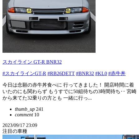
スカイライン GT-R BNR32
#スカイラインGT-R
#RB26DETT
#BNR32
#KL0
#赤牛丼
今日は念願の赤牛丼食べに 行ってきました！ 開店時間に着
いたのにも関わらず もうすでに50組待ちの3時間待ち‥ 宮崎
から来てた32乗りの方とも 一緒に行っ...
thumb_up
241
comment
10
2023/09/17 23:09
注目の車種