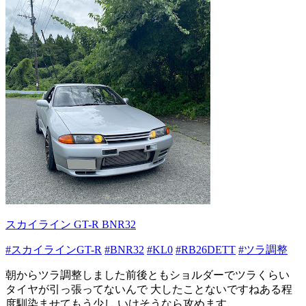
スカイライン GT-R BNR32
#スカイラインGT-R
#BNR32
#KL0
#RB26DETT
#ツラ調整
朝からツラ調整しました前後ともショルダーでツラくらい
タイヤが引っ張ってないんで 大したことないですねある程
度馴染ませてもう少し いけそうなら攻めます