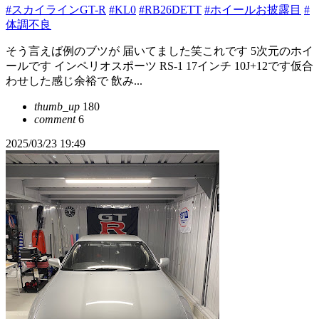
#スカイラインGT-R
#KL0
#RB26DETT
#ホイールお披露目
#
体調不良
そう言えば例のブツが 届いてました笑これです 5次元のホイ
ールです インペリオスポーツ RS-1 17インチ 10J+12です仮合
わせした感じ余裕で 飲み...
thumb_up
180
comment
6
2025/03/23 19:49