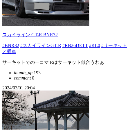
スカイライン GT-R BNR32
#BNR32
#スカイラインGT-R
#RB26DETT
#KL0
#サーキット
と愛車
サーキットでの一コマ Rはサーキット似合うわぁ
thumb_up
193
comment
0
2024/03/01 20:04