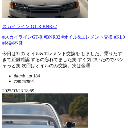
スカイライン GT-R BNR32
#スカイラインGT-R
#BNR32
#オイル&エレメント交換
#KL0
#体調不良
今日は32の オイル&エレメント交換を しました。乗りたす
ぎて距離確認 するの忘れてました笑 すぐ気づいたのでパシ
ャっと笑 次回はオイルのみ交換。実は金曜...
thumb_up
184
comment
4
2025/03/23 18:59