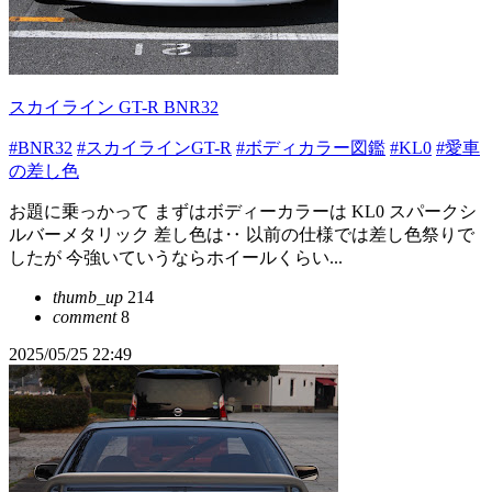
スカイライン GT-R BNR32
#BNR32
#スカイラインGT-R
#ボディカラー図鑑
#KL0
#愛車
の差し色
お題に乗っかって まずはボディーカラーは KL0 スパークシ
ルバーメタリック 差し色は‥ 以前の仕様では差し色祭りで
したが 今強いていうならホイールくらい...
thumb_up
214
comment
8
2025/05/25 22:49