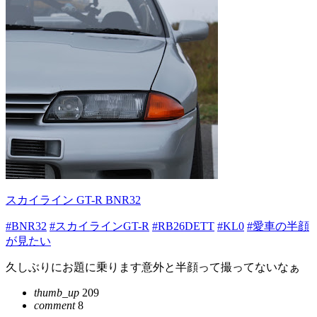
スカイライン GT-R BNR32
#BNR32
#スカイラインGT-R
#RB26DETT
#KL0
#愛車の半顔
が見たい
久しぶりにお題に乗ります意外と半顔って撮ってないなぁ
thumb_up
209
comment
8