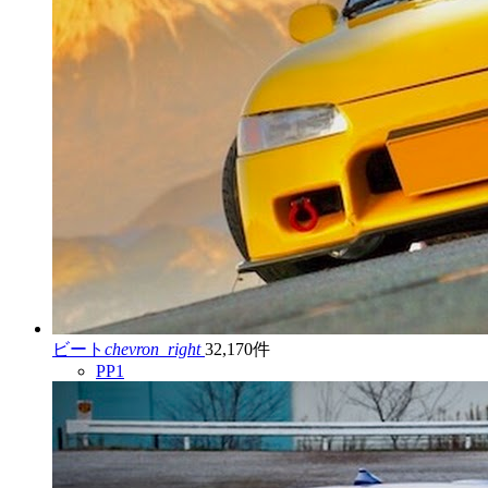
ビート
chevron_right
32,170件
PP1