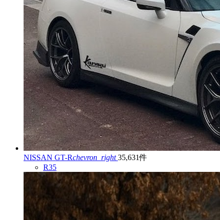
NISSAN GT-R
chevron_right
35,631件
R35