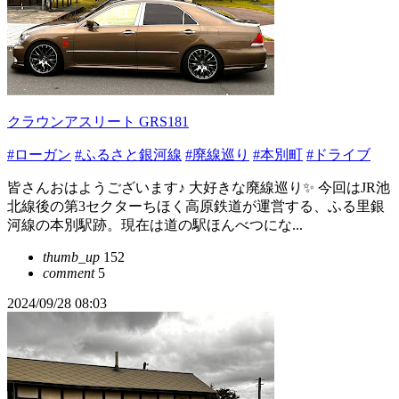
クラウンアスリート GRS181
#ローガン
#ふるさと銀河線
#廃線巡り
#本別町
#ドライブ
皆さんおはようございます♪ 大好きな廃線巡り✨ 今回はJR池
北線後の第3セクターちほく高原鉄道が運営する、ふる里銀
河線の本別駅跡。現在は道の駅ほんべつにな...
thumb_up
152
comment
5
2024/09/28 08:03