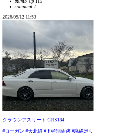
thumb_up
115
comment
2
2026/05/12 11:53
クラウンアスリート GRS184
#ローガン
#天北線
#下頓別駅跡
#廃線巡り