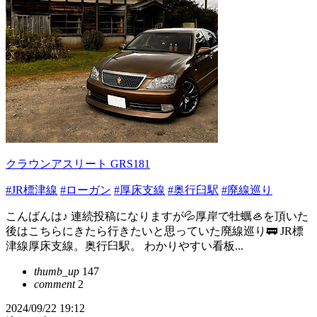
クラウンアスリート GRS181
#JR標津線
#ローガン
#厚床支線
#奥行臼駅
#廃線巡り
こんばんは♪ 連続投稿になりますが💦厚岸で牡蠣🦪を頂いた
後はこちらにきたら行きたいと思っていた廃線巡り🚃 JR標
津線厚床支線。奥行臼駅。 わかりやすい看板...
thumb_up
147
comment
2
2024/09/22 19:12