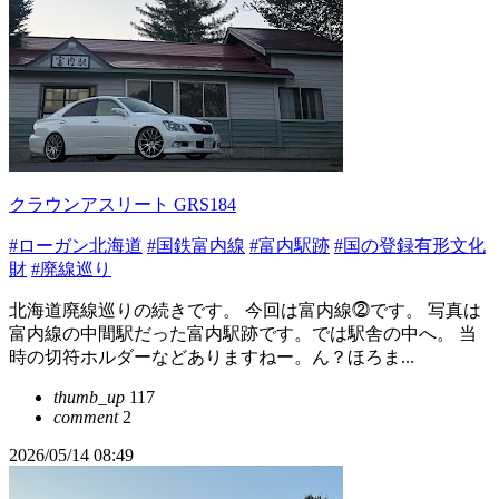
クラウンアスリート GRS184
#ローガン北海道
#国鉄富内線
#富内駅跡
#国の登録有形文化
財
#廃線巡り
北海道廃線巡りの続きです。 今回は富内線⓶です。 写真は
富内線の中間駅だった富内駅跡です。では駅舎の中へ。 当
時の切符ホルダーなどありますねー。ん？ほろま...
thumb_up
117
comment
2
2026/05/14 08:49