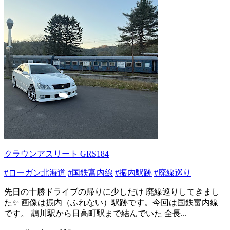
クラウンアスリート GRS184
#ローガン北海道
#国鉄富内線
#振内駅跡
#廃線巡り
先日の十勝ドライブの帰りに少しだけ 廃線巡りしてきまし
た✨ 画像は振内（ふれない）駅跡です。今回は国鉄富内線
です。 鵡川駅から日高町駅まで結んでいた 全長...