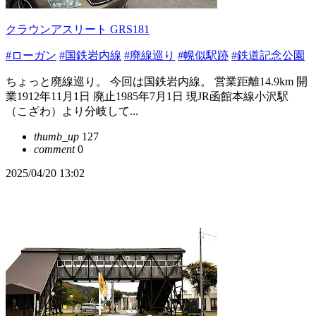
クラウンアスリート GRS181
#ローガン
#国鉄岩内線
#廃線巡り
#幌似駅跡
#鉄道記念公園
ちょっと廃線巡り。 今回は国鉄岩内線。 営業距離14.9km 開
業1912年11月1日 廃止1985年7月1日 現JR函館本線小沢駅
（こざわ）より分岐して...
thumb_up
127
comment
0
2025/04/20 13:02