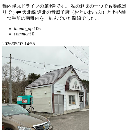
稚内弾丸ドライブの第4弾です。 私の趣味の一つでも廃線巡
りです🚃 天北線 道北の音威子府（おといねっぷ）と 稚内駅
一つ手前の南稚内を、結んでいた路線でした...
thumb_up
106
comment
0
2026/05/07 14:55