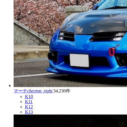
マーチ
chevron_right
34,230件
K10
K11
K12
K13