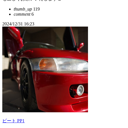
thumb_up
119
comment
6
2024/12/31 16:23
ビート PP1