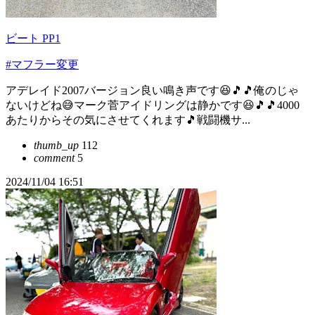
ビート PP1
#マフラー変更
アデレイド2007バージョン良い鳴き声です😆🎵🎵俺のじゃ
ないけどね😅マーク菅アイドリングは静かです😆🎵🎵4000
あたりからその気にさせてくれます🎵戦闘機サ...
thumb_up
112
comment
5
2024/11/04 16:51