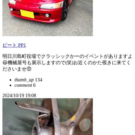
ビート PP1
明日川島町役場でクラッシックかーのイベントがありますよ
😃機械屋号も展示しますので(笑)お近くのかた覗きに来てく
ださいませ😍
thumb_up
134
comment
6
2024/10/19 19:08