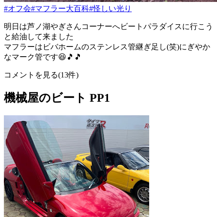
#オフ会
#マフラー大百科
#怪しい光り
明日は芦ノ湖やぎさんコーナーへビートパラダイスに行こう
と給油して来ました
マフラーはビバホームのステンレス管継ぎ足し(笑)にぎやか
なマーク管です😆🎵🎵
コメントを見る(13件)
機械屋のビート PP1