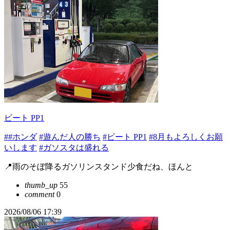
ビート PP1
##ホンダ
#遊んだ人の勝ち
#ビート PP1
#8月もよろしくお願
いします
#ガソスタは盛れる
📍雨のそぼ降るガソリンスタンド少食だね、ほんと
thumb_up
55
comment
0
2026/08/06 17:39