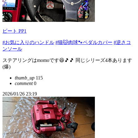
ビート PP1
#お気に入りのハンドル
#猫🐱肉球🐾ペダルカバー
#逆さコ
ンソール
ステアリングはmomoです😆🎵🎵 同じシリーズ4本あります
(爆)
thumb_up
115
comment
0
2026/01/26 23:19