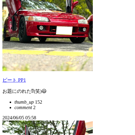
ビート PP1
お題にのれた⁉️(笑)😃
thumb_up
152
comment
2
2024/06/05 05:58