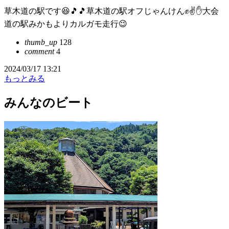
草木道の駅です😆🎵🎵草木道の駅オフじゃんけん✊✌️✋大会
道の駅みかもよりカルガモ走行😉
thumb_up
128
comment
4
2024/03/17 13:21
もっとみる
みんなのビート