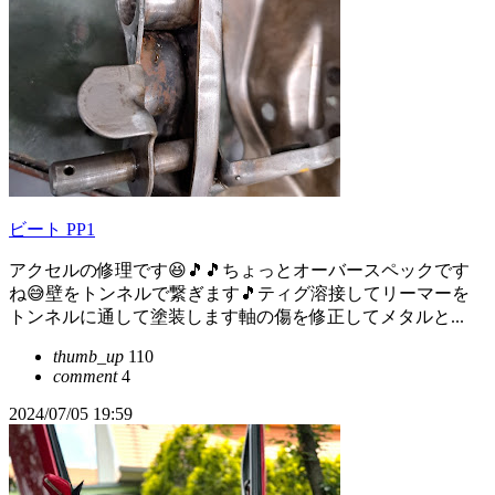
ビート PP1
アクセルの修理です😆🎵🎵ちょっとオーバースペックです
ね😅壁をトンネルで繋ぎます🎵ティグ溶接してリーマーを
トンネルに通して塗装します軸の傷を修正してメタルと...
thumb_up
110
comment
4
2024/07/05 19:59