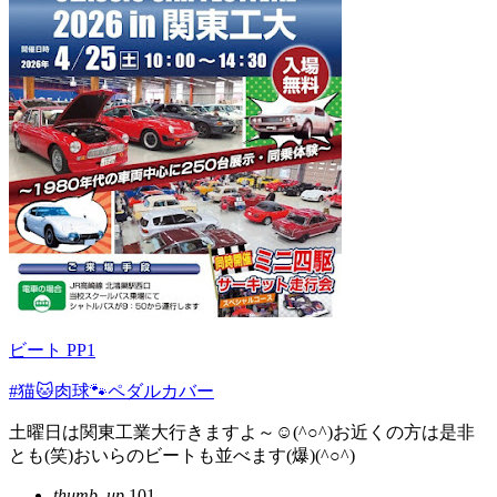
ビート PP1
#猫🐱肉球🐾ペダルカバー
土曜日は関東工業大行きますよ～☺(^○^)お近くの方は是非
とも(笑)おいらのビートも並べます(爆)(^○^)
thumb_up
101