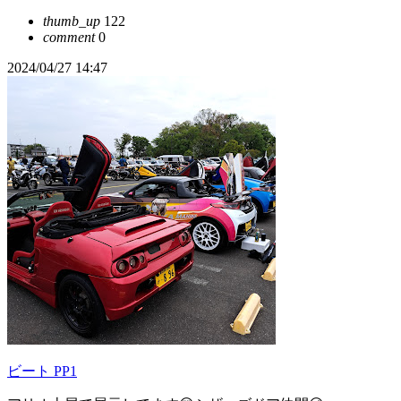
thumb_up
122
comment
0
2024/04/27 14:47
ビート PP1