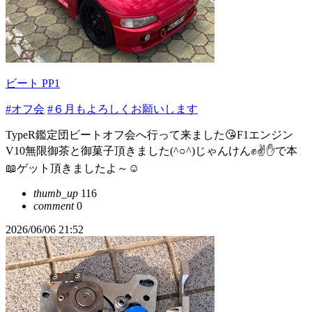
ビート PP1
#オフ会
#６月もよろしくお願いします
TypeR鑑定団ビートオフ会へ行って来ました😘F1エンジン
V10無限御茶と御菓子頂きました(^○^)じゃんけん✊✌✋で本
📖ゲット頂きましたよ～☺
thumb_up
116
comment
0
2026/06/06 21:52