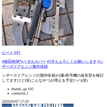
ビート PP1
#猫🐱肉球🐾ペダルカバー
#5月もよろしくお願いします
#シ
ザーズドアヒンジ製作依頼
シザーズドアヒンジの製作依頼が(爆)初号機の改良型を検討
してますけど(笑)こんなやつが増える予定(^○^)(笑)
thumb_up
105
comment
2
2026/05/07 17:10