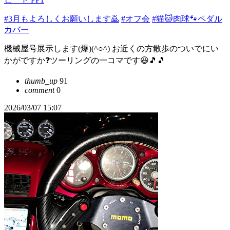
#3月もよろしくお願いします🙇
#オフ会
#猫🐱肉球🐾ペダル
カバー
機械屋号展示します(爆)(^○^) お近くの方散歩のついでにい
かがですか❓ツーリングの一コマです😆🎵🎵
thumb_up
91
comment
0
2026/03/07 15:07