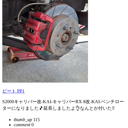
ビート PP1
S2000キャリバー改-KAI-キャリバーRX 8改-KAI-ベンチロー
ターになりました🎵延長しましたよ👌なんとか付いた‼️
thumb_up
115
comment
0