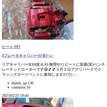
ビート PP1
#ブレーキキャリパーが見たい
リアキャリバーRX8改-KAI-無理やりビートに装着(笑)ベンチ
レーテッドローターです😆🎵🎵３月２日アグリパークでク
ラシックカーイベントに参加しますのでい...
thumb_up
130
comment
10
2025/02/25 19:44