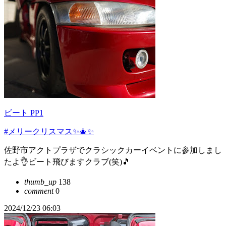
ビート PP1
#メリークリスマス✨🎄✨
佐野市アクトプラザでクラシックカーイベントに参加しまし
たよ👌ビート飛びますクラブ(笑)🎵
thumb_up
138
comment
0
2024/12/23 06:03