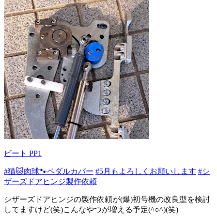
ビート PP1
#猫🐱肉球🐾ペダルカバー
#5月もよろしくお願いします
#シ
ザーズドアヒンジ製作依頼
シザーズドアヒンジの製作依頼が(爆)初号機の改良型を検討
してますけど(笑)こんなやつが増える予定(^○^)(笑)