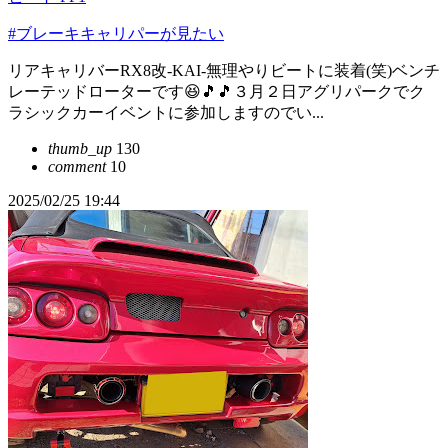
#ブレーキキャリパーが見たい
リアキャリバーRX8改-KAI-無理やりビートに装着(笑)ベンチ
レーテッドローターです😆🎵🎵３月２日アグリパークでク
ラシックカーイベントに参加しますのでい...
thumb_up
130
comment
10
2025/02/25 19:44