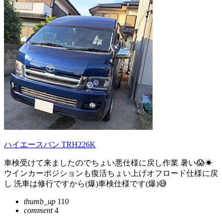
ハイエースバン TRH226K
車検受けて来ましたのでちょい悪仕様に戻し作業 暑い😱☀
ウインカーポジションも復活ちょい上げオフロード仕様に戻
し 洗車は修行ですから(爆)車検仕様です(爆)😅
thumb_up
110
comment
4