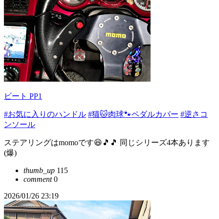
ビート PP1
#お気に入りのハンドル
#猫🐱肉球🐾ペダルカバー
#逆さコ
ンソール
ステアリングはmomoです😆🎵🎵 同じシリーズ4本あります
(爆)
thumb_up
115
comment
0
2026/01/26 23:19