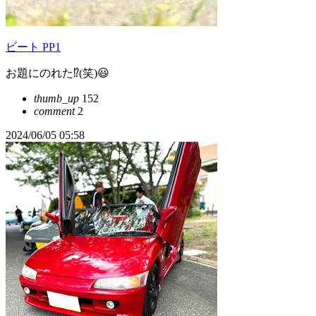
ビート PP1
お題にのれた⁉️(笑)😃
thumb_up
152
comment
2
2024/06/05 05:58