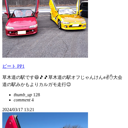
ビート PP1
草木道の駅です😆🎵🎵草木道の駅オフじゃんけん✊✌️✋大会
道の駅みかもよりカルガモ走行😉
thumb_up
128
comment
4
2024/03/17 13:21