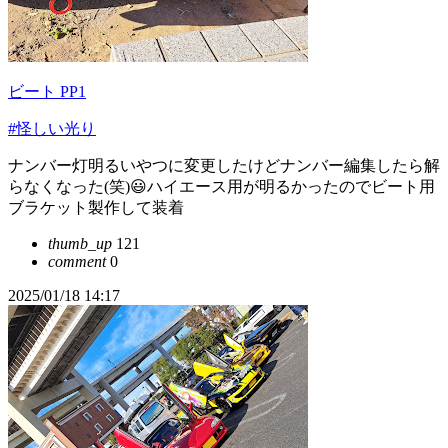
ビート PP1
#怪しい光り
ナンバー灯明るいやつに変更したけどナンバー編集したら解
らなくなった(笑)😃ハイエース用が明るかったのでビート用
ブラケット製作して装着
thumb_up
121
comment
0
2025/01/18 14:17