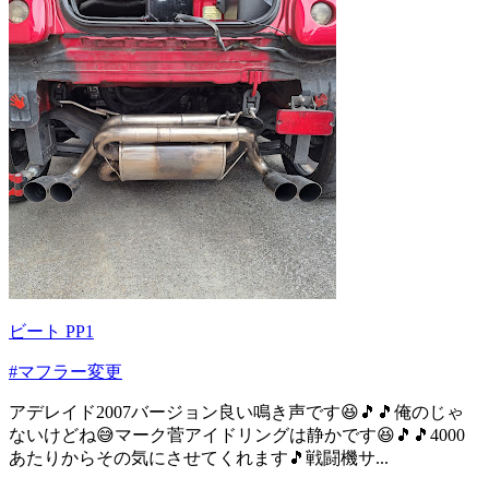
ビート PP1
#マフラー変更
アデレイド2007バージョン良い鳴き声です😆🎵🎵俺のじゃ
ないけどね😅マーク菅アイドリングは静かです😆🎵🎵4000
あたりからその気にさせてくれます🎵戦闘機サ...