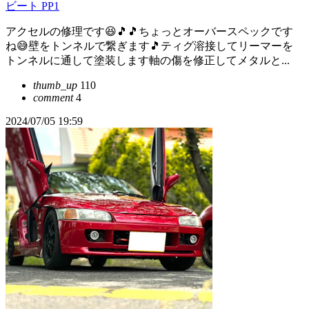
ビート PP1
アクセルの修理です😆🎵🎵ちょっとオーバースペックです
ね😅壁をトンネルで繋ぎます🎵ティグ溶接してリーマーを
トンネルに通して塗装します軸の傷を修正してメタルと...
thumb_up
110
comment
4
2024/07/05 19:59