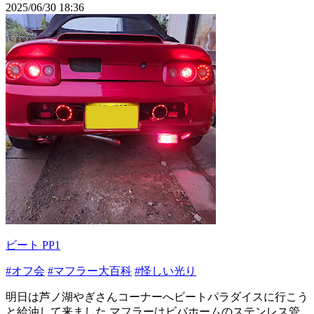
2025/06/30 18:36
ビート PP1
#オフ会
#マフラー大百科
#怪しい光り
明日は芦ノ湖やぎさんコーナーへビートパラダイスに行こう
と給油して来ました マフラーはビバホームのステンレス管