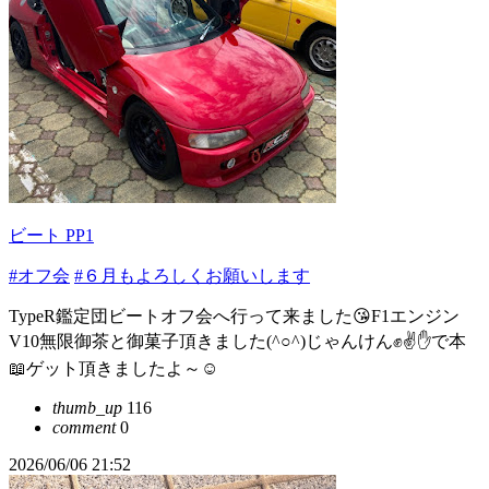
ビート PP1
#オフ会
#６月もよろしくお願いします
TypeR鑑定団ビートオフ会へ行って来ました😘F1エンジン
V10無限御茶と御菓子頂きました(^○^)じゃんけん✊✌✋で本
📖ゲット頂きましたよ～☺
thumb_up
116
comment
0
2026/06/06 21:52