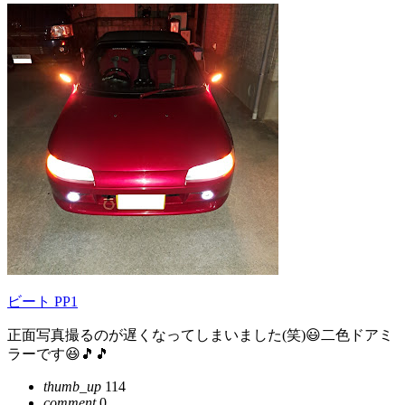
ビート PP1
正面写真撮るのが遅くなってしまいました(笑)😃二色ドアミ
ラーです😆🎵🎵
thumb_up
114
comment
0