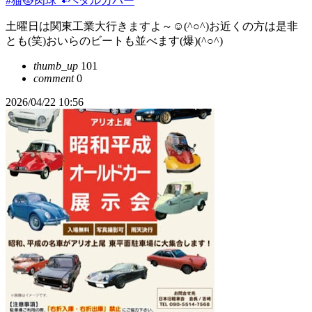
#猫🐱肉球🐾ペダルカバー
土曜日は関東工業大行きますよ～☺(^○^)お近くの方は是非
とも(笑)おいらのビートも並べます(爆)(^○^)
thumb_up
101
comment
0
2026/04/22 10:56