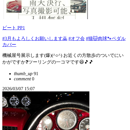
ビート PP1
#3月もよろしくお願いします🙇
#オフ会
#猫🐱肉球🐾ペダル
カバー
機械屋号展示します(爆)(^○^) お近くの方散歩のついでにい
かがですか❓ツーリングの一コマです😆🎵🎵
thumb_up
91
comment
0
2026/03/07 15:07