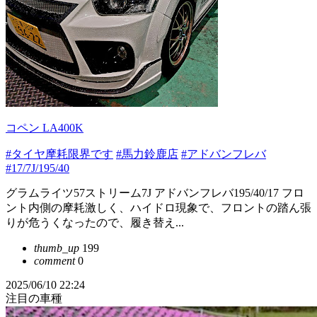
コペン LA400K
#タイヤ摩耗限界です
#馬力鈴鹿店
#アドバンフレバ
#17/7J/195/40
グラムライツ57ストリーム7J アドバンフレバ195/40/17 フロ
ント内側の摩耗激しく、ハイドロ現象で、フロントの踏ん張
りが危うくなったので、履き替え...
thumb_up
199
comment
0
2025/06/10 22:24
注目の車種