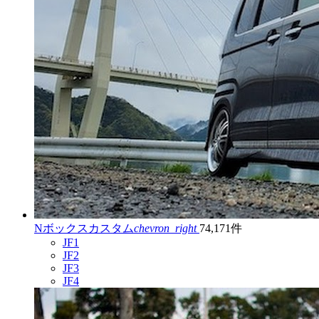
Nボックスカスタム
chevron_right
74,171件
JF1
JF2
JF3
JF4