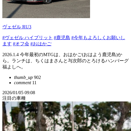
ヴェゼル RU3
#ヴェゼル ハイブリット
#鹿児島
#今年もよろしくお願いし
ます
#オフ会
#おはかご
2026.1.4 今年最初のMTGは、おはかご(おはよう鹿児島)か
ら。ランチは、ちくはまさんと与次郎のとろけるハンバーグ
福よしへ。
thumb_up
902
comment
11
2026/01/05 09:08
注目の車種