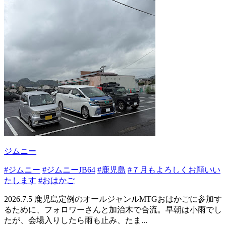
ジムニー
#ジムニー
#ジムニーJB64
#鹿児島
#７月もよろしくお願いい
たします
#おはかご
2026.7.5 鹿児島定例のオールジャンルMTGおはかごに参加す
るために、フォロワーさんと加治木で合流。早朝は小雨でし
たが、会場入りしたら雨も止み、たま...