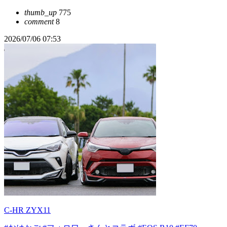
thumb_up
775
comment
8
2026/07/06 07:53
C-HR ZYX11