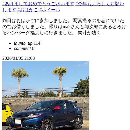
#あけましておめでとうございます
#今年もよろしくお願い
します
#おはかご
#ホイール
昨日はおはかごに参加しました。 写真撮るのを忘れていた
のでお借りしました。帰りはma2さんと与次郎にあるとろけ
るハンバーグ福よしに行きました。 肉汁が凄く...
thumb_up
114
comment
6
2026/01/05 21:03