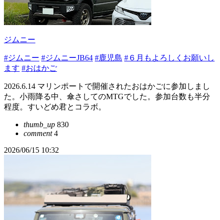
ジムニー
#ジムニー
#ジムニーJB64
#鹿児島
#６月もよろしくお願いし
ます
#おはかご
2026.6.14 マリンポートで開催されたおはかごに参加しまし
た。小雨降る中、傘さしてのMTGでした。参加台数も半分
程度。すいどめ君とコラボ。
thumb_up
830
comment
4
2026/06/15 10:32