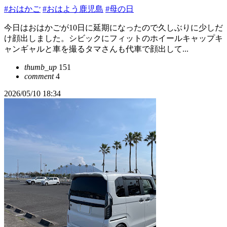
#おはかご
#おはよう鹿児島
#母の日
今日はおはかごが10日に延期になったので久しぶりに少しだ
け顔出しました。シビックにフィットのホイールキャップキ
ャンギャルと車を撮るタマさんも代車で顔出して...
thumb_up
151
comment
4
2026/05/10 18:34