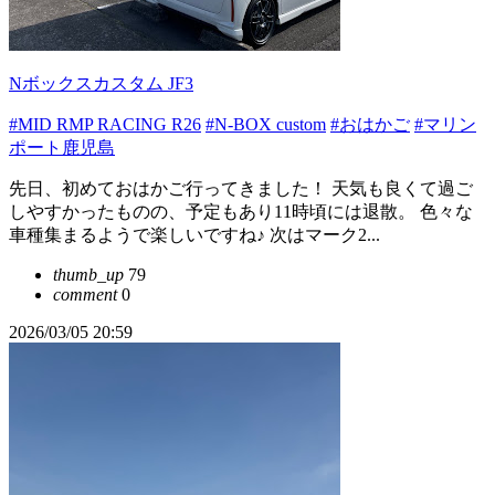
Nボックスカスタム JF3
#MID RMP RACING R26
#N-BOX custom
#おはかご
#マリン
ポート鹿児島
先日、初めておはかご行ってきました！ 天気も良くて過ご
しやすかったものの、予定もあり11時頃には退散。 色々な
車種集まるようで楽しいですね♪ 次はマーク2...
thumb_up
79
comment
0
2026/03/05 20:59