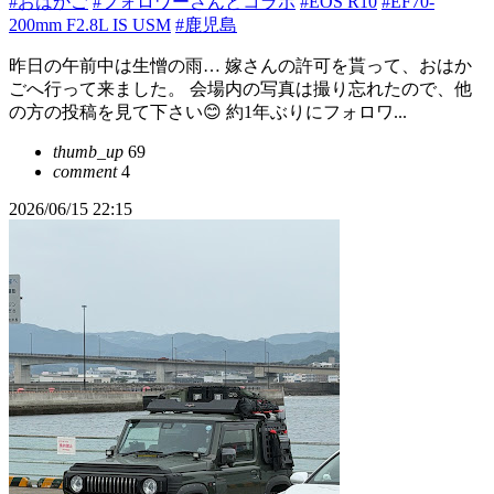
#おはかご
#フォロワーさんとコラボ
#EOS R10
#EF70-
200mm F2.8L IS USM
#鹿児島
昨日の午前中は生憎の雨… 嫁さんの許可を貰って、おはか
ごへ行って来ました。 会場内の写真は撮り忘れたので、他
の方の投稿を見て下さい😊 約1年ぶりにフォロワ...
thumb_up
69
comment
4
2026/06/15 22:15