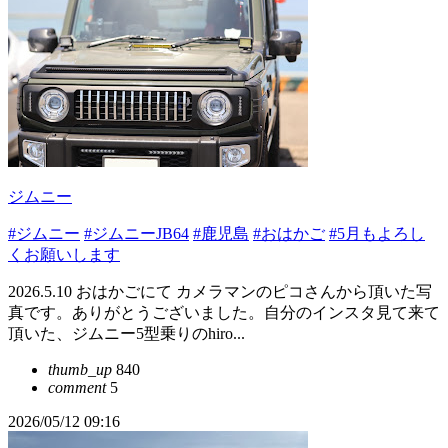
ジムニー
#ジムニー
#ジムニーJB64
#鹿児島
#おはかご
#5月もよろし
くお願いします
2026.5.10 おはかごにて カメラマンのピコさんから頂いた写
真です。ありがとうございました。自分のインスタ見て来て
頂いた、ジムニー5型乗りのhiro...
thumb_up
840
comment
5
2026/05/12 09:16