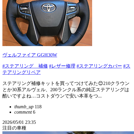
ヴェルファイア GGH30W
#ステアリング 補修
#レザー修理
#ステアリングカバー
#ス
テアリングリペア
ステアリング補修キットを買ってつけてみた😊210クラウン
とか30系アルヴェル、200ランクル系の純正ステアリングは
酷いですよね…コストダウンで安い本革をつ...
thumb_up
118
comment
6
2026/05/01 23:35
注目の車種