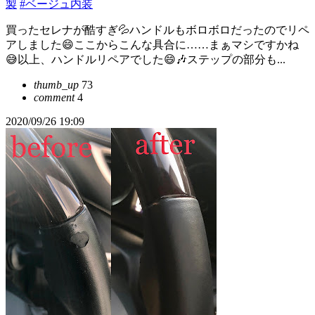
製
#ベージュ内装
買ったセレナが酷すぎ💦ハンドルもボロボロだったのでリペ
アしました😄ここからこんな具合に……まぁマシですかね
😅以上、ハンドルリペアでした😄🎶ステップの部分も...
thumb_up
73
comment
4
2020/09/26 19:09