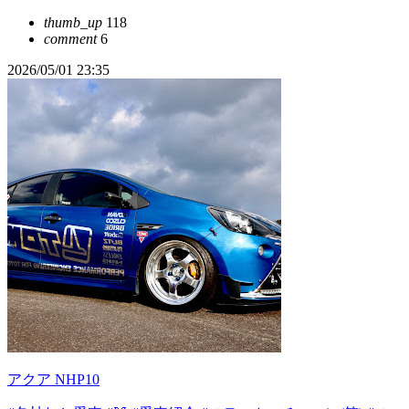
thumb_up
118
comment
6
2026/05/01 23:35
アクア NHP10