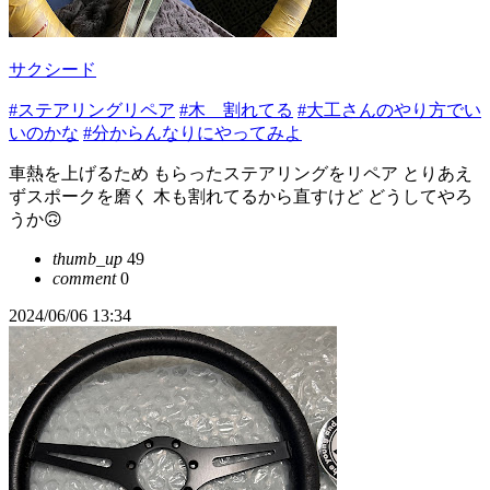
サクシード
#ステアリングリペア
#木 割れてる
#大工さんのやり方でい
いのかな
#分からんなりにやってみよ
車熱を上げるため もらったステアリングをリペア とりあえ
ずスポークを磨く 木も割れてるから直すけど どうしてやろ
うか🙃
thumb_up
49
comment
0
2024/06/06 13:34