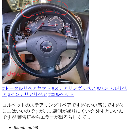
#トータルリペアヤマト
#ステアリングリペア
#ハンドルリペ
ア
#インテリアリペア
#コルベット
コルベットのステアリングリペアです(^^)いい感じです(^^)
ここはいいのですが……裏側が塗りにくい💦 外すといいん
ですが 警告灯やらエラーが出るらしくて...
thumb_up
98