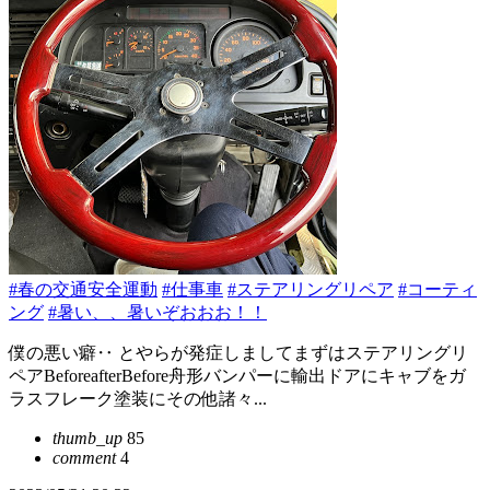
#春の交通安全運動
#仕事車
#ステアリングリペア
#コーティ
ング
#暑い、、暑いぞおおお！！
僕の悪い癖‥ とやらが発症しましてまずはステアリングリ
ペアBeforeafterBefore舟形バンパーに輸出ドアにキャブをガ
ラスフレーク塗装にその他諸々...
thumb_up
85
comment
4