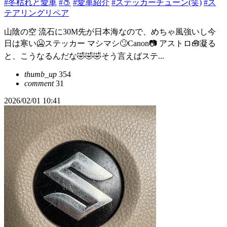
#冬枯れと愛車
#🍑
#愛車紹介
#ステッカーチューン(笑)
#ス
テアリングリペア
山陰の空 流石に30M先が日本海なので、めちゃ風強いし今
日は寒い🥶ステッカー マシマシ🙄Canon📷 アストロ🧰凝る
と、こうなるんだな🤣🤣🤣そう言えばステ...
thumb_up
354
comment
31
2026/02/01 10:41