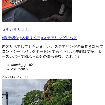
セルシオ UCF31
#愛車紹介
#内装リペア
#ステアリングリペア
内装リペアしてもらいました。ステアリングの革巻き部分フ
ロントシートバックボード(って言うらしい)左側は交換。 レ
ースカバーで隠れる部分の傷も修復。これじゃ...
thumb_up
102
comment
8
2022/06/12 20:21