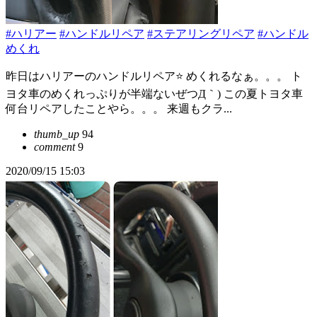
#ハリアー
#ハンドルリペア
#ステアリングリペア
#ハンドル
めくれ
昨日はハリアーのハンドルリペア⭐️ めくれるなぁ。。。 ト
ヨタ車のめくれっぷりが半端ないぜつД｀) この夏トヨタ車
何台リペアしたことやら。。。 来週もクラ...
thumb_up
94
comment
9
2020/09/15 15:03