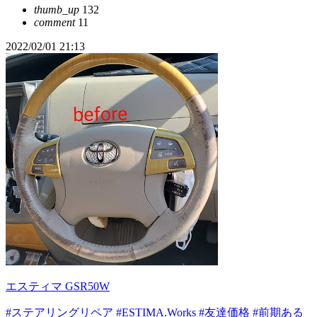
thumb_up
132
comment
11
2022/02/01 21:13
エスティマ GSR50W
#ステアリングリペア
#ESTIMA.Works
#友達価格
#前期ある