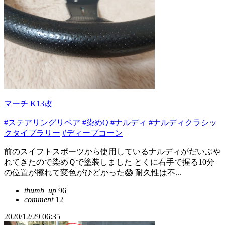
マーチ K13改
#ステアリングリペア
#染めQ
#ナルディ
#ナルディクラシッ
クタイプラリー
#ディープコーン
前のスイフトスポーツから使用しているナルディがだいぶや
れてきたので染めＱで塗装しました とくに右手で握る10分
の位置が擦れて変色がひどかった😱 耐久性は不...
thumb_up
96
comment
12
2020/12/29 06:35