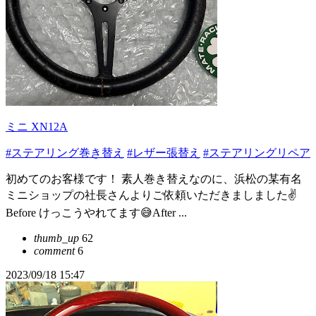
ミニ XN12A
#ステアリング巻き替え
#レザー張替え
#ステアリングリペア
初めてのお客様です！ 素人巻き替えなのに、浜松の某有名
ミニショップの社長さんよりご依頼いただきましました✌
Before けっこうやれてます😅After ...
thumb_up
62
comment
6
2023/09/18 15:47