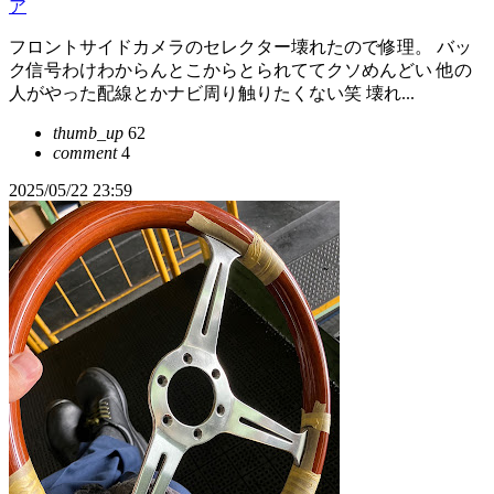
ア
フロントサイドカメラのセレクター壊れたので修理。 バッ
ク信号わけわからんとこからとられててクソめんどい 他の
人がやった配線とかナビ周り触りたくない笑 壊れ...
thumb_up
62
comment
4
2025/05/22 23:59