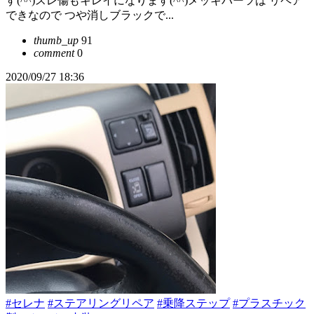
す(^^)スレ傷もキレイになります(^^)メッキパーツは リペア
できなので つや消しブラックで...
thumb_up
91
comment
0
2020/09/27 18:36
#セレナ
#ステアリングリペア
#乗降ステップ
#プラスチック