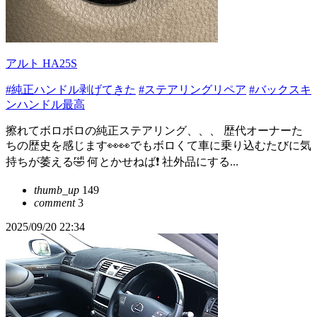
アルト HA25S
#純正ハンドル剥げてきた
#ステアリングリペア
#バックスキ
ンハンドル最高
擦れてボロボロの純正ステアリング、、、 歴代オーナーた
ちの歴史を感じます👀👀でもボロくて車に乗り込むたびに気
持ちが萎える🤣 何とかせねば❗️ 社外品にする...
thumb_up
149
comment
3
2025/09/20 22:34