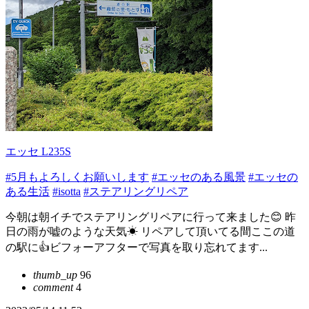
エッセ L235S
#5月もよろしくお願いします
#エッセのある風景
#エッセの
ある生活
#isotta
#ステアリングリペア
今朝は朝イチでステアリングリペアに行って来ました😊 昨
日の雨が嘘のような天気☀ リペアして頂いてる間ここの道
の駅に👍ビフォーアフターで写真を取り忘れてます...
thumb_up
96
comment
4