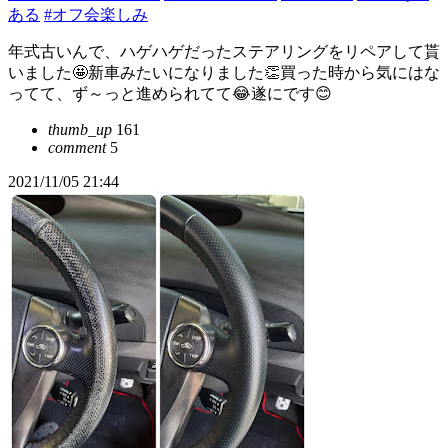
ある
#オフ会楽しみ
年式古いんで、ハゲハゲだったステアリングをリペアして貰
いました🤩新車みたいになりました👏買った時から気にはな
ってて、ず～っと進められてて😂遂にです😊
thumb_up
161
comment
5
2021/11/05 21:44