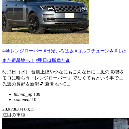
#4thレンジローバー
#日光いろは坂
#ゴルフチューン⛳
#また
また避暑地へ！
#明日は勝負だ⛳️
6月3日（水） 台風上陸💦💦なにもこんな日に....風の 影響を
モロに喰らう『レンジローバー 』でなくてもという事で....
先週の長野＆新潟💕 避暑地へG...
thumb_up
109
comment
10
2026/06/04 00:15
注目の車種