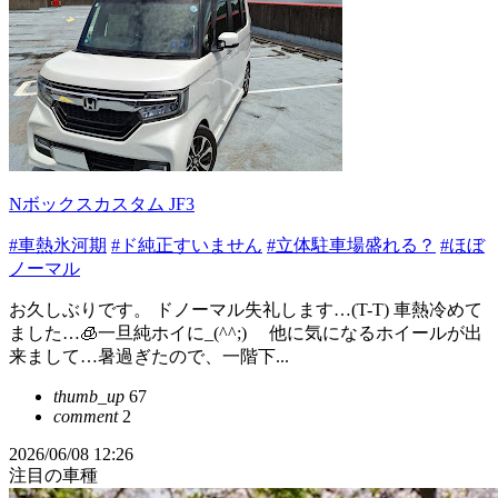
Nボックスカスタム JF3
#車熱氷河期
#ド純正すいません
#立体駐車場盛れる？
#ほぼ
ノーマル
お久しぶりです。 ドノーマル失礼します…(T-T) 車熱冷めて
ました…🧊一旦純ホイに_(^^;)ゞ 他に気になるホイールが出
来まして…暑過ぎたので、一階下...
thumb_up
67
comment
2
2026/06/08 12:26
注目の車種