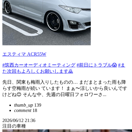
エスティマ ACR55W
#筑西カーオーディオミーティング
#前日にトラブル😱
#ま
た次回もよろしくお願いします🙇
先日、関東も梅雨入りしたものの… まだまとまった雨も降
らす空梅雨が続い ています！ まぁ〜涼しいから良いんです
けどね😊 そんな中、先週の日曜日フォロワーさ...
thumb_up
139
comment
18
2026/06/12 21:36
注目の車種