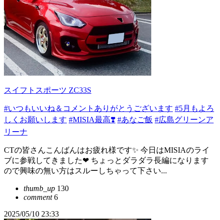
スイフトスポーツ ZC33S
#いつもいいね＆コメントありがとうございます
#5月もよろ
しくお願いします
#MISIA最高❣️
#あなご飯
#広島グリーンア
リーナ
CTの皆さんこんばんはお疲れ様です✨ 今日はMISIAのライ
ブに参戦してきました❤ ちょっとダラダラ長編になります
ので興味の無い方はスルーしちゃって下さい...
thumb_up
130
comment
6
2025/05/10 23:33