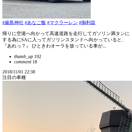
#厳島神社
#あなご飯
#マクラーレン
#御利益
帰りに空港へ向かって高速道路を走行してガソリン満タンに
する為にSAに入ってガソリンスタンドへ向かっていると、
『あれっ？』 ひときわオーラを放っている車が...
thumb_up
192
comment
18
2018/11/01 22:38
注目の車種