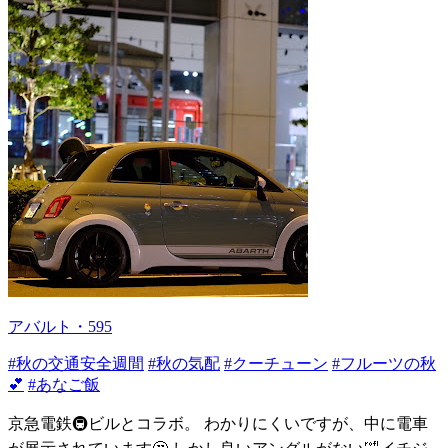
アバルト・595
#秋の交通安全週間
#秋の気配
#クーチューン
#フルーツの秋
💕
#あなご飯
京急電鉄🚇ビルとコラボ。 わかりにくいですが、中に電車