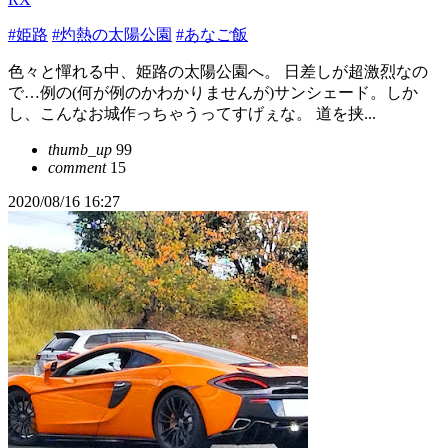
#姫路
#灼熱の太陽公園
#あなご飯
色々と憚れる中、姫路の太陽公園へ。 日差しが超激烈なの
で…例の(何が例のかわかりませんが)サンシェード。しか
し、こんなお城作っちゃうってすげぇな。 道を挟...
thumb_up
99
comment
15
2020/08/16 16:27