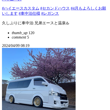
#ハイエースカスタム
#セカンドハウス
#4月もよろしくお願
いします
#車中泊仕様
#レガンス
久しぶりに車中泊 兄弟エースと温泉♨️
thumb_up
120
comment
5
2024/04/09 08:19