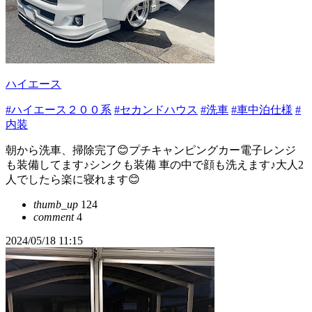
ハイエース
#ハイエース２００系
#セカンドハウス
#洗車
#車中泊仕様
#
内装
朝から洗車、掃除完了😊プチキャンピングカー電子レンジ
も装備してます♪シンクも装備 車の中で顔も洗えます♪大人2
人でしたら楽に寝れます😊
thumb_up
124
comment
4
2024/05/18 11:15