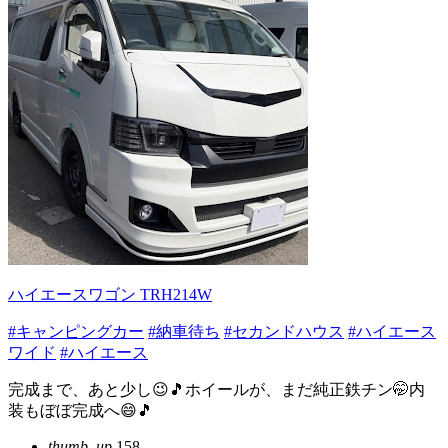
ハイエースワゴン TRH214W
#キャンピングカー
#納車待ち
#セカンドハウス
#ハイエース
ワイド
#ハイエース
完成まで、あと少し😉🎵ホイールが、まだ純正鉄チン🤭内
装もぼぼ完成へ😄🎵
thumb_up
158