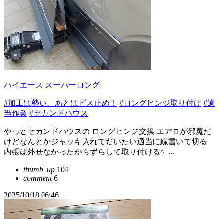
ハイエース スーパーロング
#加工は勢い、あとはビス止め！
#ロングヒンジ取り付け
#適
当作業
#セカンドハウス
やっとセカンドハウスの ロングヒンジ交換 エアロが邪魔だ
けどなんとかジャッキ入れてだいたい適当に線書いて切る
内張は外せなかったからずらして取り付ける^_...
thumb_up
104
comment
6
2025/10/18 06:46