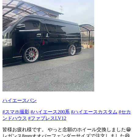
ハイエースバン
#スマホ撮影
#ハイエース200系
#ハイエースカスタム
#セカ
ンドハウス
#ファブレスLV12
皆様お疲れ様です。 やっと念願のホイール交換しました😁
レガンス8mmオオバーフェンダーサイズで注文しました😆