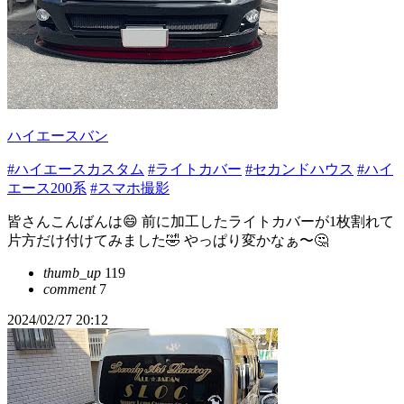
ハイエースバン
#ハイエースカスタム
#ライトカバー
#セカンドハウス
#ハイ
エース200系
#スマホ撮影
皆さんこんばんは😄 前に加工したライトカバーが1枚割れて
片方だけ付けてみました🤣 やっぱり変かなぁ〜🤔
thumb_up
119
comment
7
2024/02/27 20:12