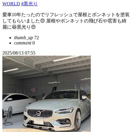
WORLD
#黒光り
愛車10年たったのでリフレッシュで屋根とボンネットを塗装
してもらいました😍 屋根やボンネットの飛び石や雹害も綺
麗に😆黒光り😍
thumb_up
72
comment
0
2025/08/13 07:55