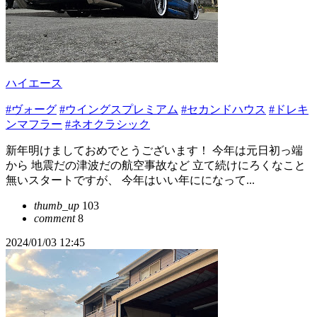
ハイエース
#ヴォーグ
#ウイングスプレミアム
#セカンドハウス
#ドレキ
ンマフラー
#ネオクラシック
新年明けましておめでとうございます！ 今年は元日初っ端
から 地震だの津波だの航空事故など 立て続けにろくなこと
無いスタートですが、 今年はいい年にになって...
thumb_up
103
comment
8
2024/01/03 12:45