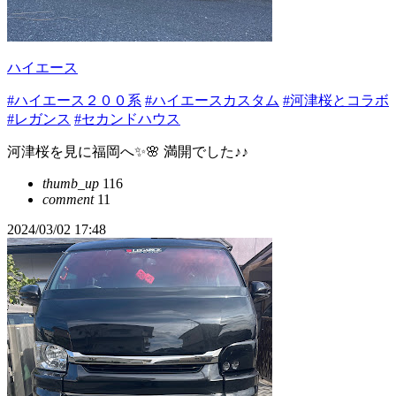
ハイエース
#ハイエース２００系
#ハイエースカスタム
#河津桜とコラボ
#レガンス
#セカンドハウス
河津桜を見に福岡へ✨🌸 満開でした♪♪
thumb_up
116
comment
11
2024/03/02 17:48