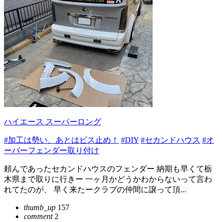
ハイエース スーパーロング
#加工は勢い、あとはビス止め！
#DIY
#セカンドハウス
#オ
ーバーフェンダー取り付け
頼んであったセカンドハウスのフェンダー 納期も早くて栃
木県まで取りに行きー 一ヶ月かどうかわからないって言わ
れてたのが、 早く来たークラブの仲間に譲って頂...
thumb_up
157
comment
2