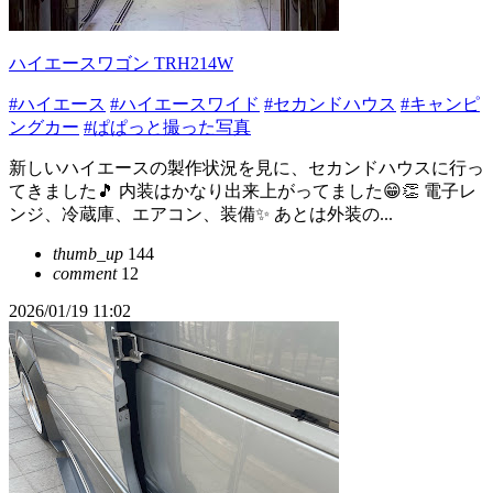
ハイエースワゴン TRH214W
#ハイエース
#ハイエースワイド
#セカンドハウス
#キャンピ
ングカー
#ぱぱっと撮った写真
新しいハイエースの製作状況を見に、セカンドハウスに行っ
てきました🎵 内装はかなり出来上がってました😁👏 電子レ
ンジ、冷蔵庫、エアコン、装備✨ あとは外装の...
thumb_up
144
comment
12
2026/01/19 11:02