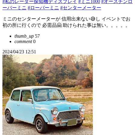
#私のレーダー探知機ディスプレイ
#ミニ1000
#オースチンロ
ーバーミニ
#ローバーミニ
#センターメーター
ミニのセンターメーターが 信用出来ない😅し イベントでお
初の所に行くので 必需品🤗 助けられた事は無い。。。。。
thumb_up
57
comment
0
2024/04/23 12:51