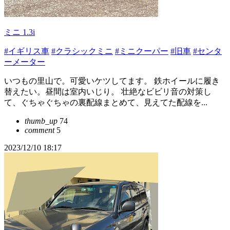
ミニ 1.3i
#イギリス車
#クラシックミニ
#ミニクーパー
#旧車
#センタ
ーメーター
いつもの里山で。可愛いケツしてます。 鉄ホイールに履き
替えたい。昼間は室内いじり。 壮絶なビビリ音の対策し
て、ぐちゃぐちゃの裏配線まとめて、見えてた配線を...
thumb_up
74
comment
5
2023/12/10 18:17