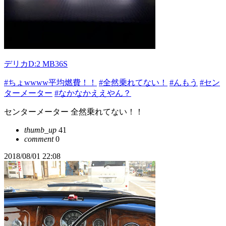
デリカD:2 MB36S
#ちょwwww平均燃費！！
#全然乗れてない！
#んもう
#セン
ターメーター
#なかなかええやん？
センターメーター 全然乗れてない！！
thumb_up
41
comment
0
2018/08/01 22:08