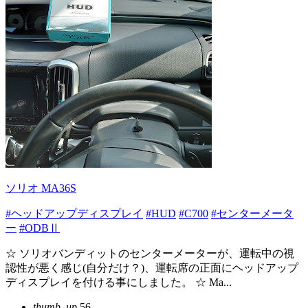
ソリオ MA36S
#ヘッドアップディスプレイ
#HUD
#C700
#センターメータ
ー
#ODBⅡ
☆ ソリオバンディットのセンターメーターが、運転中の視
認性が悪く感じ(自分だけ？)、運転席の正面にヘッドアップ
ディスプレイを付ける事にしました。 ☆ Ma...
thumb_up
56