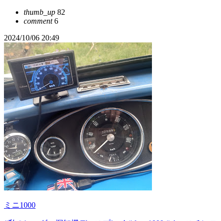
thumb_up
82
comment
6
2024/10/06 20:49
ミニ1000