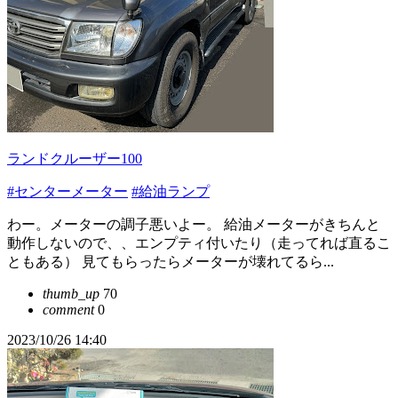
ランドクルーザー100
#センターメーター
#給油ランプ
わー。メーターの調子悪いよー。 給油メーターがきちんと
動作しないので、、エンプティ付いたり（走ってれば直るこ
ともある） 見てもらったらメーターが壊れてるら...
thumb_up
70
comment
0
2023/10/26 14:40