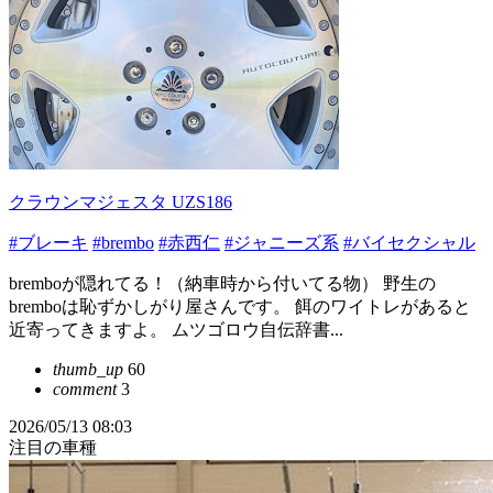
クラウンマジェスタ UZS186
#ブレーキ
#brembo
#赤西仁
#ジャニーズ系
#バイセクシャル
bremboが隠れてる！（納車時から付いてる物） 野生の
bremboは恥ずかしがり屋さんです。 餌のワイトレがあると
近寄ってきますよ。 ムツゴロウ自伝辞書...
thumb_up
60
comment
3
2026/05/13 08:03
注目の車種