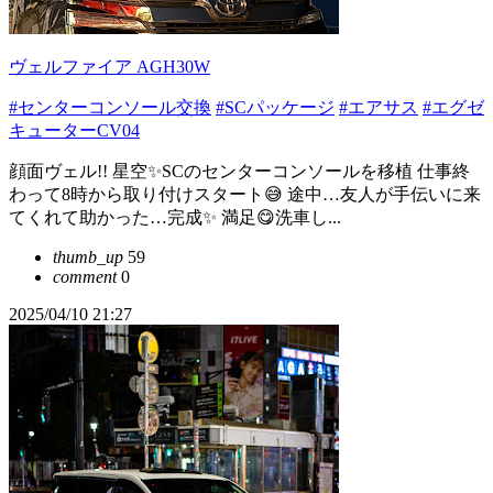
ヴェルファイア AGH30W
#センターコンソール交換
#SCパッケージ
#エアサス
#エグゼ
キューターCV04
顔面ヴェル!! 星空✨SCのセンターコンソールを移植 仕事終
わって8時から取り付けスタート😅 途中…友人が手伝いに来
てくれて助かった…完成✨ 満足😋洗車し...
thumb_up
59
comment
0
2025/04/10 21:27