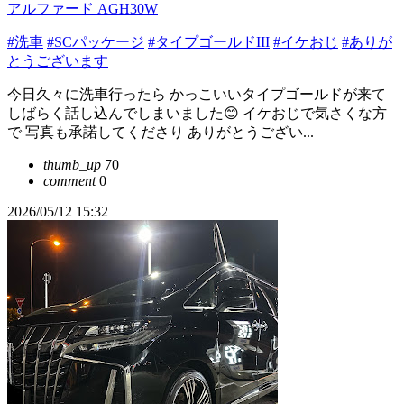
アルファード AGH30W
#洗車
#SCパッケージ
#タイプゴールドIII
#イケおじ
#ありが
とうございます
今日久々に洗車行ったら かっこいいタイプゴールドが来て
しばらく話し込んでしまいました😊 イケおじで気さくな方
で 写真も承諾してくださり ありがとうござい...
thumb_up
70
comment
0
2026/05/12 15:32