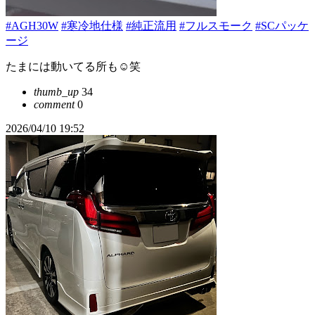
#AGH30W
#寒冷地仕様
#純正流用
#フルスモーク
#SCパッケ
ージ
たまには動いてる所も☺️笑
thumb_up
34
comment
0
2026/04/10 19:52