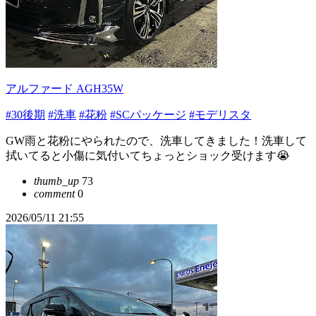
アルファード AGH35W
#30後期
#洗車
#花粉
#SCパッケージ
#モデリスタ
GW雨と花粉にやられたので、洗車してきました！洗車して
拭いてると小傷に気付いてちょっとショック受けます😭
thumb_up
73
comment
0
2026/05/11 21:55