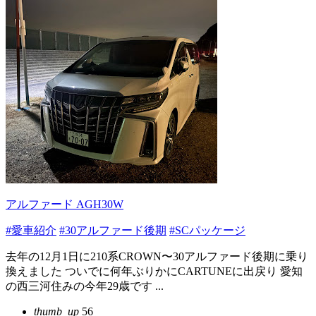
アルファード AGH30W
#愛車紹介
#30アルファード後期
#SCパッケージ
去年の12月1日に210系CROWN〜30アルファード後期に乗り
換えました ついでに何年ぶりかにCARTUNEに出戻り 愛知
の西三河住みの今年29歳です ...
thumb_up
56