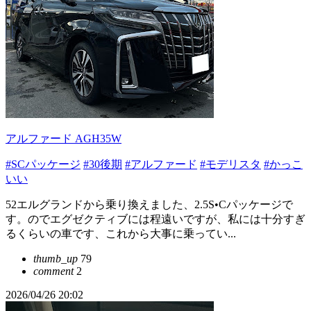
アルファード AGH35W
#SCパッケージ
#30後期
#アルファード
#モデリスタ
#かっこ
いい
52エルグランドから乗り換えました、2.5S•Cパッケージで
す。のでエグゼクティブには程遠いですが、私には十分すぎ
るくらいの車です、これから大事に乗ってい...
thumb_up
79
comment
2
2026/04/26 20:02