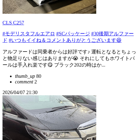
CLS C257
#モデリスタフルエアロ
#SCパッケージ
#30後期アルファー
ド
#いつもイイね＆コメントありがとうございます😆
アルファードは同乗者からは好評です♪ 運転となるとちょっ
と物足りない感じはありますが😭 それにしてもホワイトパ
ールは手入れ楽です😋 ブラック202の時はか...
thumb_up
80
comment
2
2026/04/07 21:30