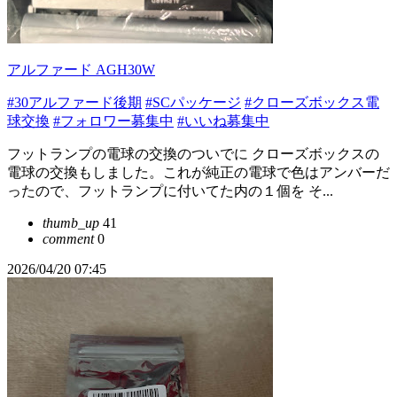
アルファード AGH30W
#30アルファード後期
#SCパッケージ
#クローズボックス電
球交換
#フォロワー募集中
#いいね募集中
フットランプの電球の交換のついでに クローズボックスの
電球の交換もしました。これが純正の電球で色はアンバーだ
ったので、フットランプに付いてた内の１個を そ...
thumb_up
41
comment
0
2026/04/20 07:45