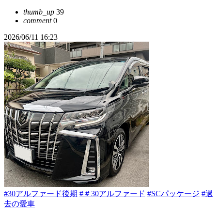
thumb_up
39
comment
0
2026/06/11 16:23
#30アルファード後期
#＃30アルファード
#SCパッケージ
#過
去の愛車