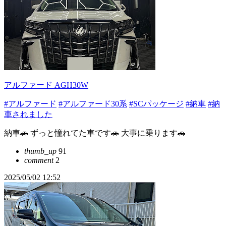
アルファード AGH30W
#アルファード
#アルファード30系
#SCパッケージ
#納車
#納
車されました
納車🚗 ずっと憧れてた車です🚗 大事に乗ります🚗
thumb_up
91
comment
2
2025/05/02 12:52