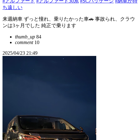
#アルファード
#アルファード30系
#SCパッケージ
#納車が待
ち遠しい
来週納車 ずっと憧れ、乗りたかった車🚗 事故られ、クラウ
ンは3ヶ月でした 純正で乗ります
thumb_up
84
comment
10
2025/04/23 21:49