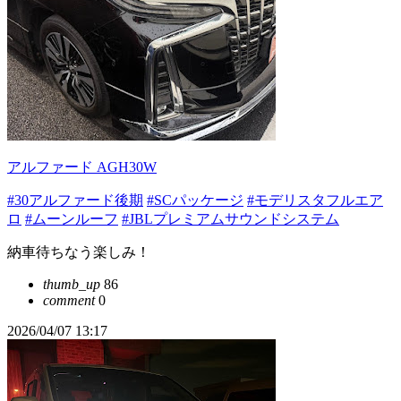
アルファード AGH30W
#30アルファード後期
#SCパッケージ
#モデリスタフルエア
ロ
#ムーンルーフ
#JBLプレミアムサウンドシステム
納車待ちなう楽しみ！
thumb_up
86
comment
0
2026/04/07 13:17