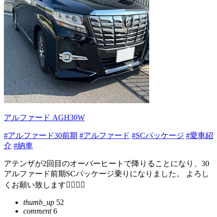
アルファード AGH30W
#アルファード30前期
#アルファード
#SCパッケージ
#愛車紹
介
#納車
アテンザが2回目のオーバーヒートで降りることになり、30
アルファード前期SCパッケージ乗りになりました。 よろし
くお願い致します🙇‍♂️🙇‍♂️
thumb_up
52
comment
6