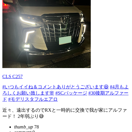
CLS C257
#いつもイイね＆コメントありがとうございます😆
#4月もよ
ろしくお願い致します🌸
#SCパッケージ
#30後期アルファー
ド
#モデリスタフルエアロ
近々、遠出するのでRXと一時的に交換で我が家にアルファ
ード！ 2年弱ぶり😅
thumb_up
78