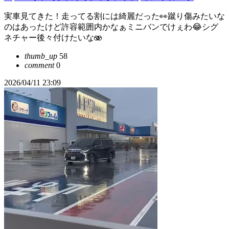
実車見てきた！走ってる割には綺麗だった👀蹴り傷みたいな
のはあったけど許容範囲内かなぁミニバンでけぇわ😂シグ
ネチャー後々付けたいな🫨
thumb_up
58
comment
0
2026/04/11 23:09