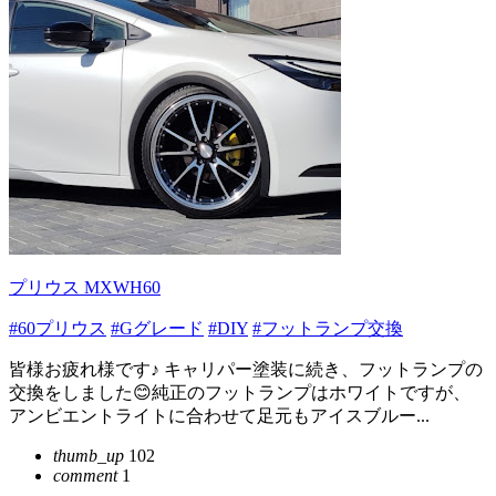
プリウス MXWH60
#60プリウス
#Gグレード
#DIY
#フットランプ交換
皆様お疲れ様です♪ キャリパー塗装に続き、フットランプの
交換をしました😊純正のフットランプはホワイトですが、
アンビエントライトに合わせて足元もアイスブルー...
thumb_up
102
comment
1