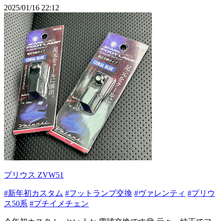
2025/01/16 22:12
プリウス ZVW51
#新年初カスタム
#フットランプ交換
#ヴァレンティ
#プリウ
ス50系
#プチイメチェン