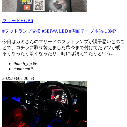
フリード+ GB6
#フットランプ交換
#SEIWA LED
#両面テープ本当に3M?
今日はカミさんのフリードのフットランプが調子悪いとのこ
とで、コチラに取り替えました😙今まで付けてたヤツが明
るくなったり暗くなったり、時には消えてたりという...
thumb_up
66
comment
5
2025/03/02 20:53