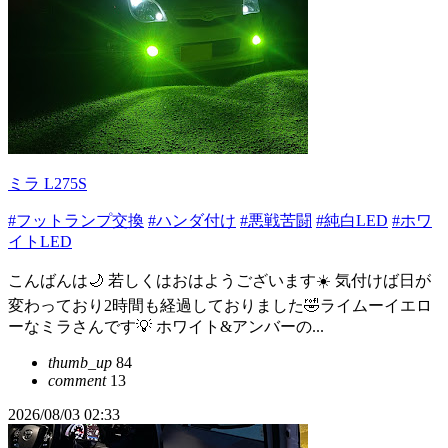
ミラ L275S
#フットランプ交換
#ハンダ付け
#悪戦苦闘
#純白LED
#ホワ
イトLED
こんばんは🌙 若しくはおはようございます☀️ 気付けば日が
変わっており2時間も経過しておりました🤣ライムーイエロ
ーなミラさんです‎💡 ホワイト&アンバーの...
thumb_up
84
comment
13
2026/08/03 02:33