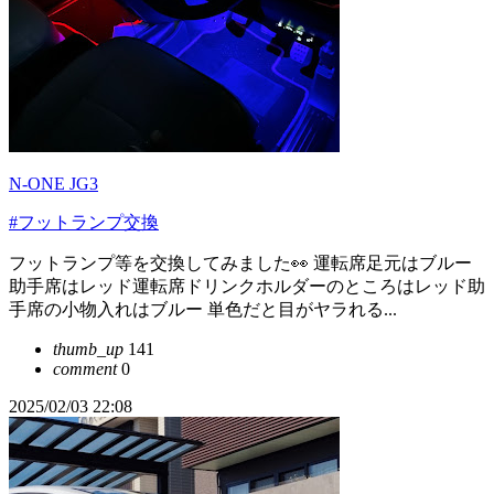
N-ONE JG3
#フットランプ交換
フットランプ等を交換してみました👀 運転席足元はブルー
助手席はレッド運転席ドリンクホルダーのところはレッド助
手席の小物入れはブルー 単色だと目がヤラれる...
thumb_up
141
comment
0
2025/02/03 22:08