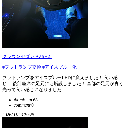
クラウンセダン AZSH21
#フットランプ交換
#アイスブルー化
フットランプをアイスブルーLEDに変えました！ 良い感
じ！ 後部座席の足元にも増設しました！ 全部の足元が青く
光って良い感じになりました！
thumb_up
68
comment
0
2026/03/23 20:25