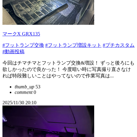
マークX GRX135
#フットランプ交換
#フットランプ増設キット
#プチカスタム
#動画投稿
今回はチマチマとフットランプ交換&増設！ ずっと後ろにも
欲しかったので良かった！ 今度暗い時に写真撮り直さなけ
れば特段難しいことはやってないので作業写真は...
thumb_up
53
comment
0
2025/11/30 20:10