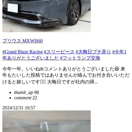
プリウス MXWH60
#Grand Blaze Racing
#スリーピース
#大晦日プチ弄り
#今年1
年ありがとうございました
#フットランプ交換
今年一年、いいね&コメントありがとうございました😆 来
年もたいした投稿ではありませんが絡んでお付き合いいただ
けると嬉しいです🙇‍♂️ 大晦日ですが社内の掃...
thumb_up
98
comment
22
2024/12/31 16:57