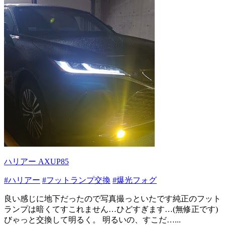
ハリアー AXUP85
#ハリアー
#フットランプ交換
#爆光フォグ
良い感じに地下だったので写真撮っといたです純正のフット
ランプは暗くてすこれません…ひどすぎます…(無修正です)
びゃっと交換して明るく。 明るいの、すこだ…...