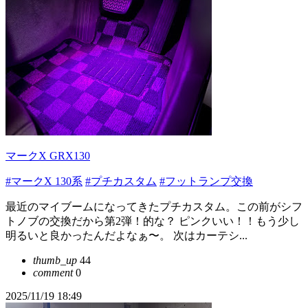
マークX GRX130
#マークX 130系
#プチカスタム
#フットランプ交換
最近のマイブームになってきたプチカスタム。この前がシフ
トノブの交換だから第2弾！的な？ ピンクいい！！もう少し
明るいと良かったんだよなぁ〜。 次はカーテシ...
thumb_up
44
comment
0
2025/11/19 18:49