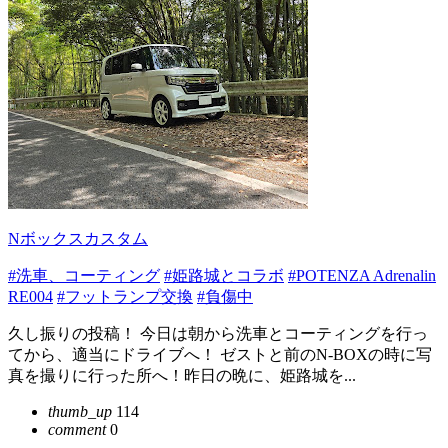
Nボックスカスタム
#洗車、コーティング
#姫路城とコラボ
#POTENZA Adrenalin
RE004
#フットランプ交換
#負傷中
久し振りの投稿！ 今日は朝から洗車とコーティングを行っ
てから、適当にドライブへ！ ゼストと前のN-BOXの時に写
真を撮りに行った所へ！昨日の晩に、姫路城を...
thumb_up
114
comment
0