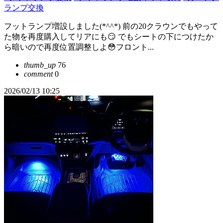
ランプ交換
フットランプ増設しました(*^^*) 前の20クラウンでもやって
た物を再度購入してリアにも😏 でもシートの下につけたか
ら暗いので再度位置調整しよ😳フロント...
thumb_up
76
comment
0
2026/02/13 10:25