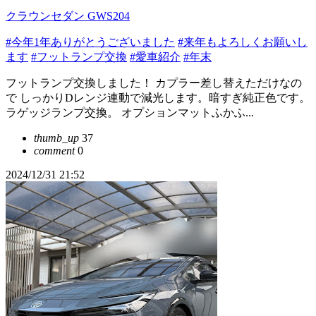
クラウンセダン GWS204
#今年1年ありがとうございました
#来年もよろしくお願いし
ます
#フットランプ交換
#愛車紹介
#年末
フットランプ交換しました！ カプラー差し替えただけなの
で しっかりDレンジ連動で減光します。暗すぎ純正色です。
ラゲッジランプ交換。 オプションマットふかふ...
thumb_up
37
comment
0
2024/12/31 21:52