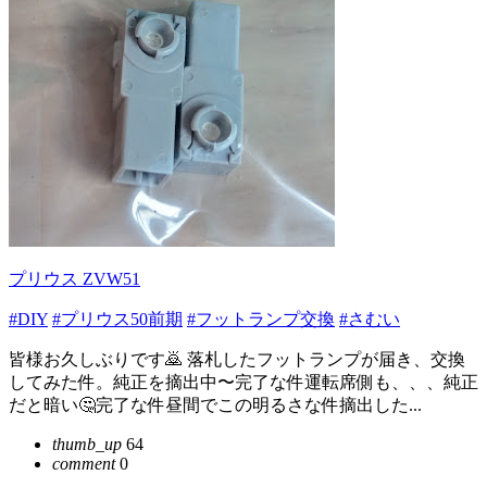
プリウス ZVW51
#DIY
#プリウス50前期
#フットランプ交換
#さむい
皆様お久しぶりです🙇 落札したフットランプが届き、交換
してみた件。純正を摘出中〜完了な件運転席側も、、、純正
だと暗い🤔完了な件昼間でこの明るさな件摘出した...
thumb_up
64
comment
0