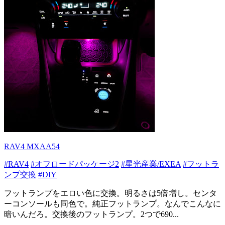
RAV4 MXAA54
#RAV4
#オフロードパッケージ2
#星光産業/EXEA
#フットラ
ンプ交換
#DIY
フットランプをエロい色に交換。明るさは5倍増し。センタ
ーコンソールも同色で。純正フットランプ。なんでこんなに
暗いんだろ。交換後のフットランプ。2つで690...