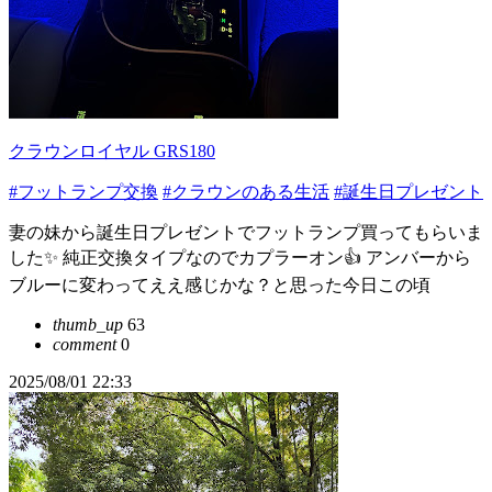
クラウンロイヤル GRS180
#フットランプ交換
#クラウンのある生活
#誕生日プレゼント
妻の妹から誕生日プレゼントでフットランプ買ってもらいま
した✨ 純正交換タイプなのでカプラーオン👍 アンバーから
ブルーに変わってええ感じかな？と思った今日この頃
thumb_up
63
comment
0
2025/08/01 22:33