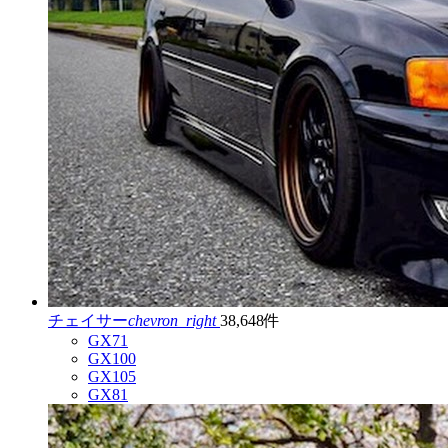
チェイサー
chevron_right
38,648件
GX71
GX100
GX105
GX81