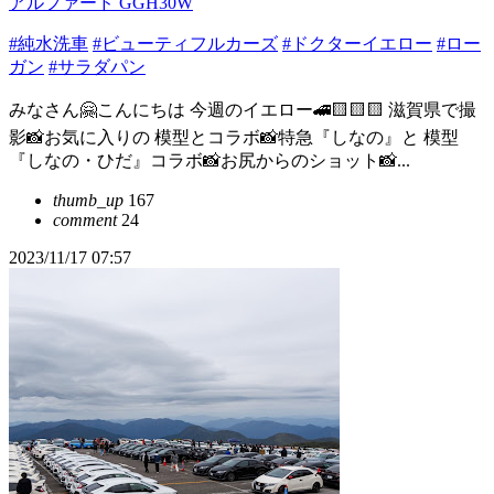
アルファード GGH30W
#純水洗車
#ビューティフルカーズ
#ドクターイエロー
#ロー
ガン
#サラダパン
みなさん🤗こんにちは 今週のイエロー🚄🟨🟨🟨 滋賀県で撮
影📸お気に入りの 模型とコラボ📸特急『しなの』と 模型
『しなの・ひだ』コラボ📸お尻からのショット📸...
thumb_up
167
comment
24
2023/11/17 07:57