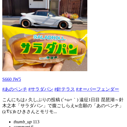
S660 JW5
#あのベンチ
#サラダパン
#針テラス
#オーバーフェンダー
こんにちは♪ 久しぶりの投稿 (´+ω+｀) 遠征1日目 琵琶湖～針
木之本「サラダパン」で腹ごしらえw念願の「あのベンチ」
(≧∇≦)b ひきさんとモリモ...
thumb_up
113
comment
6