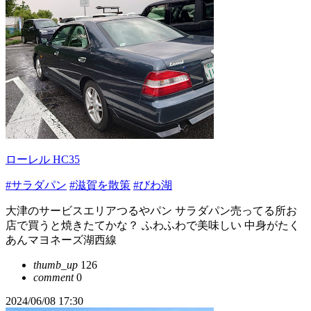
ローレル HC35
#サラダパン
#滋賀を散策
#びわ湖
大津のサービスエリアつるやパン サラダパン売ってる所お
店で買うと焼きたてかな？ ふわふわで美味しい 中身がたく
あんマヨネーズ湖西線
thumb_up
126
comment
0
2024/06/08 17:30