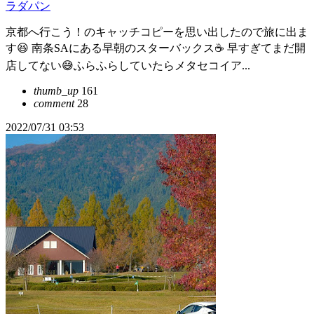
ラダパン
京都へ行こう！のキャッチコピーを思い出したので旅に出ま
す😆 南条SAにある早朝のスターバックス☕ 早すぎてまだ開
店してない😅ふらふらしていたらメタセコイア...
thumb_up
161
comment
28
2022/07/31 03:53