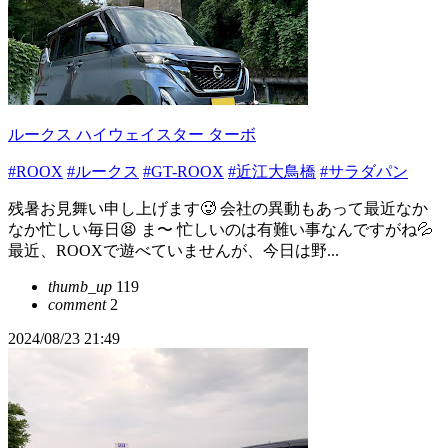
ルークス ハイウェイスター ターボ
#ROOX
#ルークス
#GT-ROOX
#近江大鳥橋
#サラダパン
残暑お見舞い申し上げます🥵 会社の異動もあって最近なか
なか忙しい毎日😫 ま〜 忙しいのは有難い事なんですがね💦
最近、ROOXで遊べていませんが、今日は野...
thumb_up
119
comment
2
2024/08/23 21:49