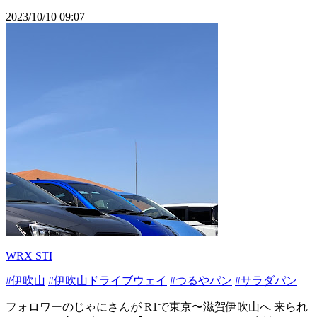
2023/10/10 09:07
WRX STI
#伊吹山
#伊吹山ドライブウェイ
#つるやパン
#サラダパン
フォロワーのじゃにさんが R1で東京〜滋賀伊吹山へ 来られ