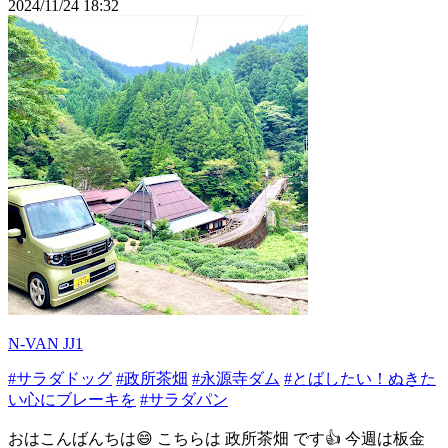
2024/11/24 18:32
N-VAN JJ1
#サラダドッグ
#政所茶畑
#永源寺ダム
#とばしたい！ぬきた
い心にブレーキを
#サラダパン
おはこんばんちは😄 こちらは 政所茶畑 です👍 今週は板金