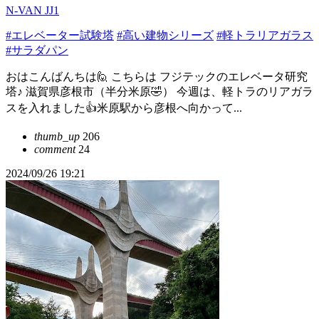
N-VAN JJ1
#エレベーター試験塔
#高い建物シリーズ
#軽トラリアガラス
#サラダパン
おはこんばんちは🙋 こちらは フジテックのエレベータ研究
塔♪ 滋賀県彦根市（半分米原🤣） 今週は、軽トラのリアガラ
スを入れました👍米原駅から彦根へ向かって...
thumb_up
206
comment
24
2024/09/26 19:21