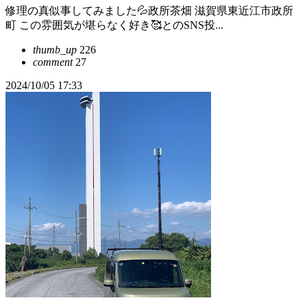
修理の真似事してみました💦政所茶畑 滋賀県東近江市政所
町 この雰囲気が堪らなく好き🥰とのSNS投...
thumb_up
226
comment
27
2024/10/05 17:33