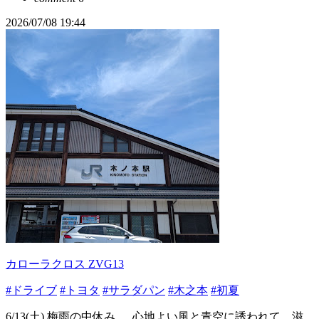
2026/07/08 19:44
カローラクロス ZVG13
#ドライブ
#トヨタ
#サラダパン
#木之本
#初夏
6/13(土) 梅雨の中休み。 ​ 心地よい風と青空に誘われて、滋