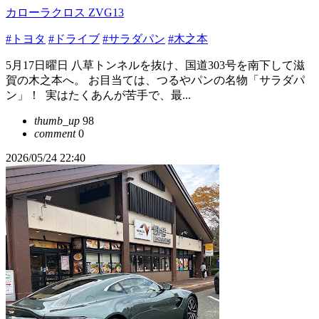
カローラクロス ZVG13
#トヨタ
#ドライブ
#サラダパン
#木之本
​5月17日曜日 八草トンネルを抜け、国道303号を南下して滋
賀の木之本へ。 ​お目当ては、つるやパンの名物「サラダパ
ン」！ ​ 実はたくあんが苦手で、最...
thumb_up
98
comment
0
2026/05/24 22:40