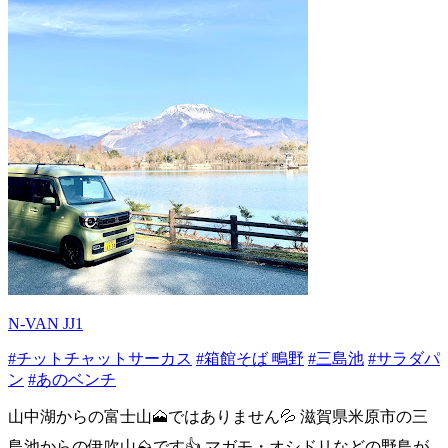
N-VAN JJ1
#チットチャットサーカス
#箱館そば 鴫野
#三島池
#サラダパ
ン
#あのベンチ
山中湖からの富士山🗻ではありません💦 滋賀県米原市の三
島池からの伊吹山⛰️です👍 マガモ・オシドリなどの野鳥が