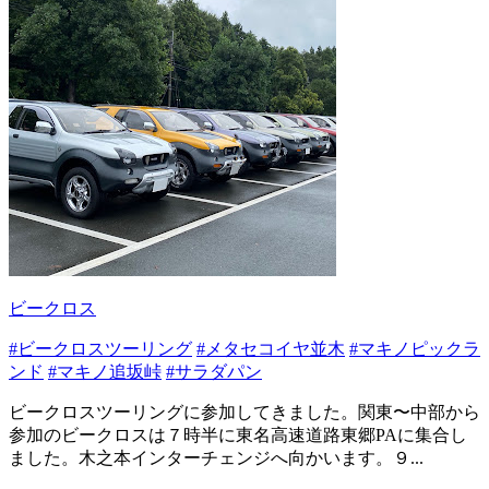
ビークロス
#ビークロスツーリング
#メタセコイヤ並木
#マキノピックラ
ンド
#マキノ追坂峠
#サラダパン
ビークロスツーリングに参加してきました。関東〜中部から
参加のビークロスは７時半に東名高速道路東郷PAに集合し
ました。木之本インターチェンジへ向かいます。９...