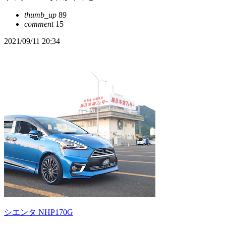
thumb_up
89
comment
15
2021/09/11 20:34
シエンタ NHP170G