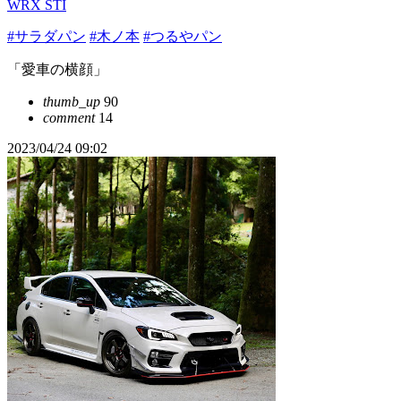
WRX STI
#サラダパン
#木ノ本
#つるやパン
「愛車の横顔」
thumb_up
90
comment
14
2023/04/24 09:02