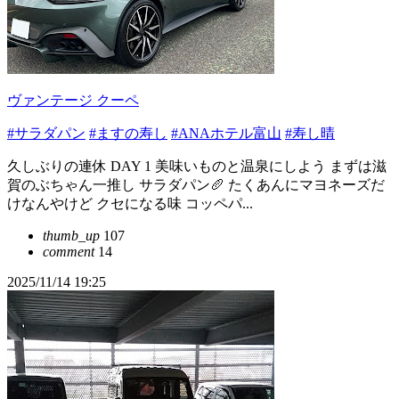
ヴァンテージ クーペ
#サラダパン
#ますの寿し
#ANAホテル富山
#寿し晴
久しぶりの連休 DAY 1 美味いものと温泉にしよう まずは滋
賀のぶちゃん一推し サラダパン🥖 たくあんにマヨネーズだ
けなんやけど クセになる味 コッペパ...
thumb_up
107
comment
14
2025/11/14 19:25