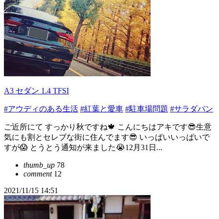
A3 セダン 1.4 TFSI
#アウディのある生活
#紅葉と愛車
#駐車場問題
#サラダパン
ご近所にて すっかり秋ですね🍁 こんにちはアキです😎生意
気にも割とセレブな街に住んでます😎 いっぱいいっぱいで
すが😱 とうとう通知が来ました😭12月31日...
thumb_up
78
comment
12
2021/11/15 14:51