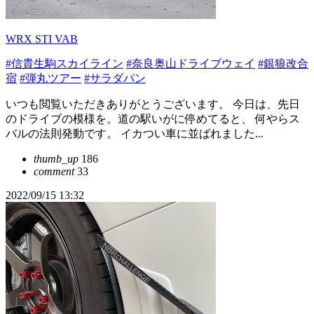
WRX STI VAB
#信貴生駒スカイライン
#奈良奥山ドライブウェイ
#銀狼改合
宿
#弾丸ツアー
#サラダパン
いつも閲覧いただきありがとうございます。 今日は、先日
のドライブの模様を。道の駅いがに停めてると、 何やらス
バルの法則発動です。 イカつい車に並ばれました...
thumb_up
186
comment
33
2022/09/15 13:32