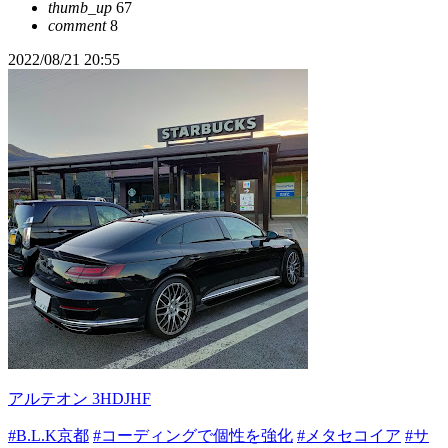
thumb_up
67
comment
8
2022/08/21 20:55
アルテオン 3HDJHF
#B.L.K京都
#コーディングで個性を強化
#メタセコイア
#サ