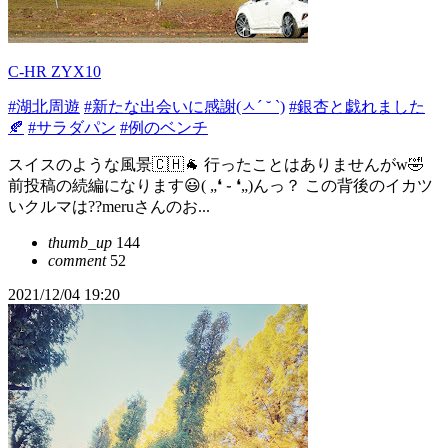
C-HR ZYX10
#湖北周遊
#新たな出会いに感謝(ㅅ´ ˘ `)
#銀杏と戯れました
🍂
#サラダパン
#例のベンチ
スイスのような風景🇨🇭🐐 行ったことはありませんがw🤣
前投稿の続編になります😃( „❛ ֊ ❛„)んっ？ この背後のイカツ
いクルマは??meruさんのお...
thumb_up
144
comment
52
2021/12/04 19:20