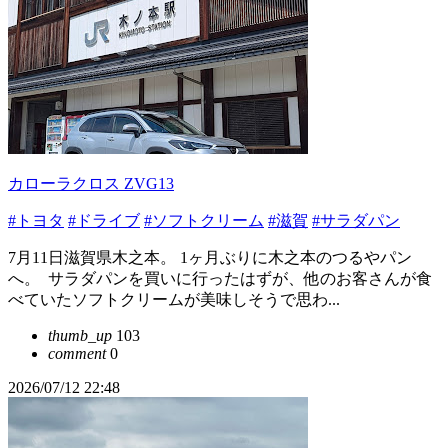
カローラクロス ZVG13
#トヨタ
#ドライブ
#ソフトクリーム
#滋賀
#サラダパン
7月11日滋賀県木之本。 1ヶ月ぶりに木之本のつるやパン
へ。 ​ サラダパンを買いに行ったはずが、他のお客さんが食
べていたソフトクリームが美味しそうで思わ...
thumb_up
103
comment
0
2026/07/12 22:48