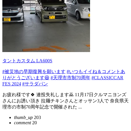
タントカスタム LA600S
#被災地の早期復興を願います
#いつもイイね＆コメントあ
りがとうございます😆
#天理市市制70周年
#CLASSICCAR
FES 2024
#サラダパン
お疲れ様です🍀 連投失礼します🙇 11月17日クルマニヨンズ
さんにお誘い頂き 拉麺チキンさんとオッサン3人で 奈良県天
理市の市制70周年記念で開催された ...
thumb_up
203
comment
20