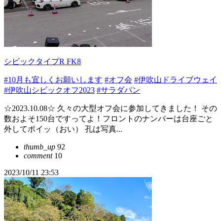
シビックタイプR FK8
#10月も宜しくお願いします
#オフ会
#伊吹山ドライブウェイ
#伊吹山シビックオフ2023
#サラダパン
☆2023.10.08☆ 久々の大型オフ会に参加してきました！ その
数およそ150台ですってよ！フロントのナンバーは台座ごと
外してポイッ（おい） 孔は写真...
thumb_up
92
comment
10
2023/10/11 23:53