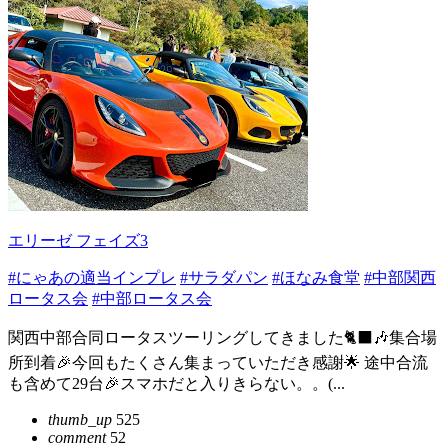
エリーゼ フェイズ3
#にゃあの適当インプレ
#サラダパン
#ほなみ食堂
#中部関西
ロータス会
#中部ロータス会
関西中部合同ロータスツーリングしてきました🐈‍⬛🎶集合場
所到着🎉今回もたくさん集まっていただき感謝🌟 途中合流
も含めて29台🎉スマホだと入りきらない。。(...
thumb_up
525
comment
52