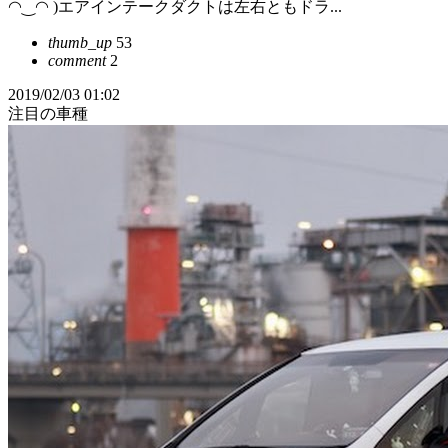
◠‿◠ )エアインテークダクトは左右ともドラ...
thumb_up
53
comment
2
2019/02/03 01:02
注目の車種