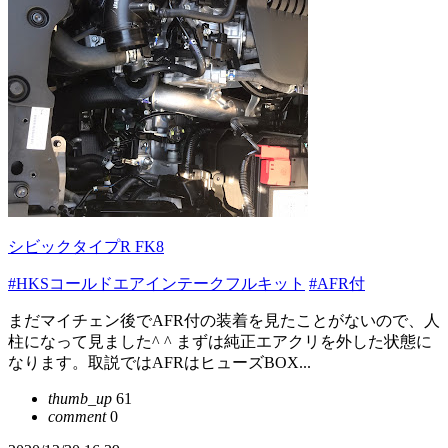
シビックタイプR FK8
#HKSコールドエアインテークフルキット
#AFR付
まだマイチェン後でAFR付の装着を見たことがないので、人
柱になって見ました^ ^ まずは純正エアクリを外した状態に
なります。取説ではAFRはヒューズBOX...
thumb_up
61
comment
0