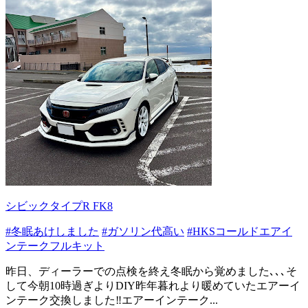
シビックタイプR FK8
#冬眠あけしました
#ガソリン代高い
#HKSコールドエアイ
ンテークフルキット
昨日、ディーラーでの点検を終え冬眠から覚めました､､､そ
して今朝10時過ぎよりDIY昨年暮れより暖めていたエアーイ
ンテーク交換しました‼️エアーインテーク...