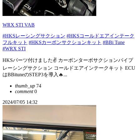
WRX STI VAB
#HKSレーシングサクション
#HKSコールドエアインテーク
フルキット
#HKSカーボンサクションキット
#BBi Tune
#WRX STI
HKSパーツ付けました✌️ カーボンターボサクションパイプ
レーシングサクション コールドエアインテークキット ECU
はBBituneのSTEP3を導入🔥...
thumb_up
74
comment
0
2024/07/05 14:32