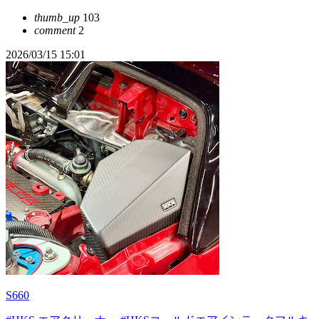
thumb_up
103
comment
2
2026/03/15 15:01
S660