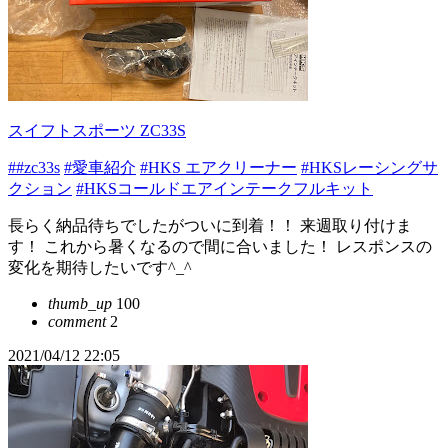
スイフトスポーツ ZC33S
##zc33s
#愛車紹介
#HKS エアクリーナー
#HKSレーシングサ
クション
#HKSコールドエアインテークフルキット
長らく納品待ちでしたがついに到着！！ 来週取り付けま
す！ これから暑くなるので間に合いました！ レスポンスの
変化を期待したいです^_^
thumb_up
100
comment
2
2021/04/12 22:05