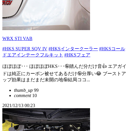
WRX STI VAB
#HKS SUPER SQV IV
#HKSインタークーラー
#HKSコール
ドエアインテークフルキット
#HKSフェア
ほぼほぼ･･･ ほぼほぼHKS･･･🤪踏んだ分だけ音👍 エアガイ
ドは純正にカーボン被せてあるだけ🤪分厚い😂 ブーストア
ップ効果はまだまだ未開の地🤪結局ココ...
thumb_up
99
comment
10
2021/12/13 00:23