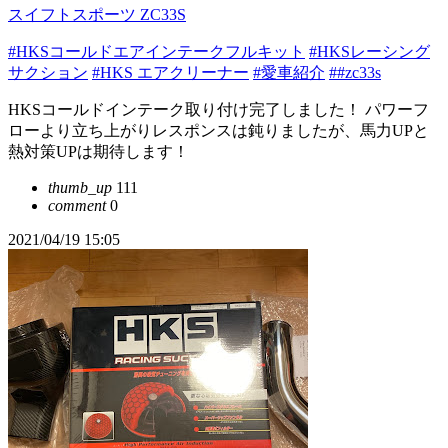
スイフトスポーツ ZC33S
#HKSコールドエアインテークフルキット
#HKSレーシング
サクション
#HKS エアクリーナー
#愛車紹介
##zc33s
HKSコールドインテーク取り付け完了しました！ パワーフ
ローより立ち上がりレスポンスは鈍りましたが、馬力UPと
熱対策UPは期待します！
thumb_up
111
comment
0
2021/04/19 15:05