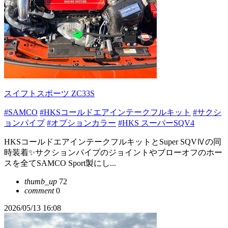
スイフトスポーツ ZC33S
#SAMCO
#HKSコールドエアインテークフルキット
#サクシ
ョンパイプ
#オプションカラー
#HKS スーパーSQV4
HKSコールドエアインテークフルキットとSuper SQVⅣの同
時装着✨サクションパイプのジョイントやブローオフのホー
スを全てSAMCO Sport製にし...
thumb_up
72
comment
0
2026/05/13 16:08