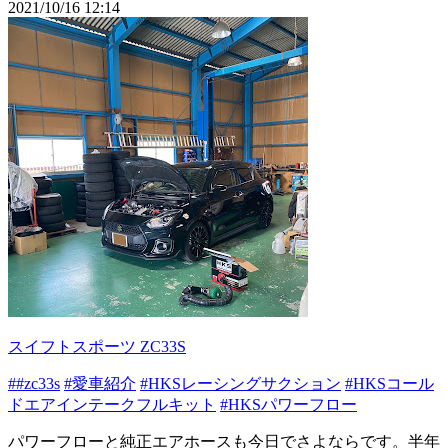
2021/10/16 12:14
スイフトスポーツ ZC33S
##zc33s
#愛車紹介
#HKSレーシングサクション
#HKSコール
ドエアインテークフルキット
#HKSパワーフロー
パワーフローと純正エアホースも今日でさよならです。半年