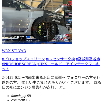
WRX STI VAB
#プロショップスクリーン
#O2センサー交換
#宮城県富谷市
#PROSHOP SCREEN
#HKSコールドエアインテークフルキ
ット
240121_022〜信頼出来るお店に感謝〜 フォロワーの方それ
以外の方、 忙しい中ご覧頂きありがとうございます。 或る
日の夜にエンジン警告灯が点灯。 ど...
thumb_up
99
comment
18