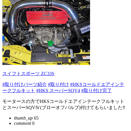
スイフトスポーツ ZC33S
#取り付けパーツ紹介
#取り付け
#HKSコールドエアインテ
ークフルキット
#HKS スーパーSQV4
#取り付け完了
モータースの方でHKSコールドエアインテークフルキット
とスーパーSQVⅣ(ブローオフバルブ)付けてもらいました‼️
thumb_up
65
comment
0