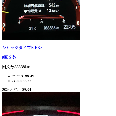
シビックタイプR FK8
#回文数
回文数83838km
thumb_up
49
comment
0
2026/07/24 09:34