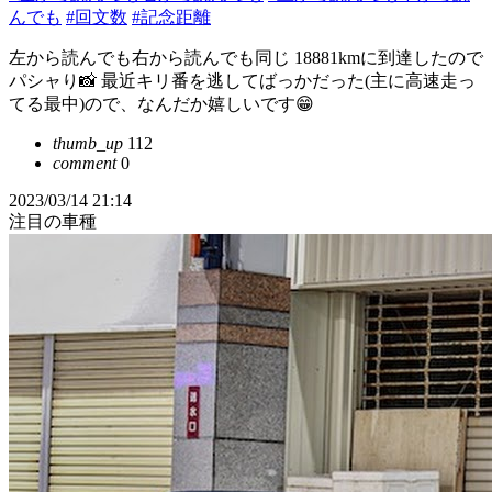
んでも
#回文数
#記念距離
左から読んでも右から読んでも同じ 18881kmに到達したので
パシャり📸 最近キリ番を逃してばっかだった(主に高速走っ
てる最中)ので、なんだか嬉しいです😁
thumb_up
112
comment
0
2023/03/14 21:14
注目の車種