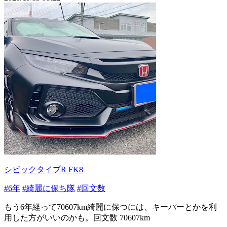
シビックタイプR FK8
#6年
#綺麗に保ち隊
#回文数
もう6年経って70607km綺麗に保つには、キーパーとかを利
用した方がいいのかも。回文数 70607km