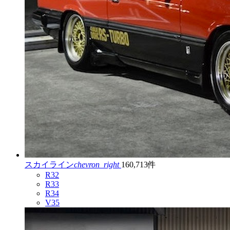
スカイライン
chevron_right
160,713件
R32
R33
R34
V35