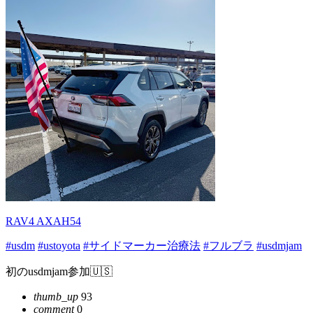
RAV4 AXAH54
#usdm
#ustoyota
#サイドマーカー治療法
#フルブラ
#usdmjam
初のusdmjam参加🇺🇸
thumb_up
93
comment
0