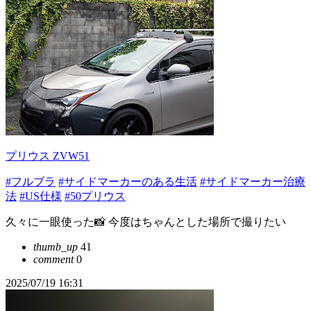
プリウス ZVW51
#フルブラ
#サイドマーカーのある生活
#サイドマーカー治療
法
#US仕様
#50プリウス
久々に一眼使った📸 今度はちゃんとした場所で撮りたい
thumb_up
41
comment
0
2025/07/19 16:31