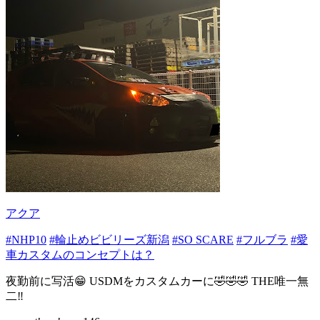
アクア
#NHP10
#輪止めビビリーズ新潟
#SO SCARE
#フルブラ
#愛
車カスタムのコンセプトは？
夜勤前に写活😁 USDMをカスタムカーに🤣🤣🤣 THE唯一無
二‼️