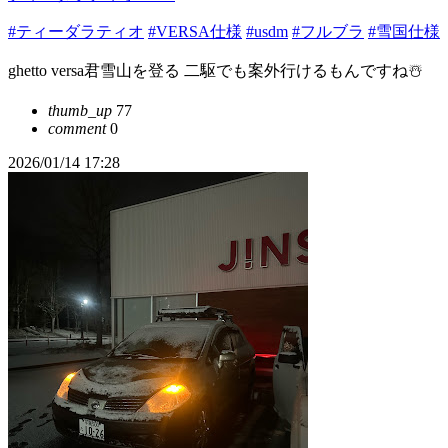
#ティーダラティオ
#VERSA仕様
#usdm
#フルブラ
#雪国仕様
ghetto versa君雪山を登る 二駆でも案外行けるもんですね☃️
thumb_up
77
comment
0
2026/01/14 17:28