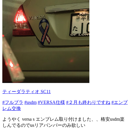
ティーダラティオ SC11
#フルブラ
#usdm
#VERSA仕様
#２月も終わりですね
#エンブ
レム交換
ようやく versa s エンブレム取り付けました、、格安usdm楽
しんでるのでusリアバンパーのみ欲しい