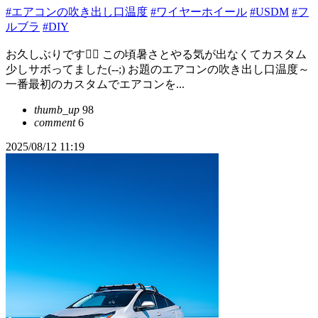
#エアコンの吹き出し口温度
#ワイヤーホイール
#USDM
#フ
ルブラ
#DIY
お久しぶりです🙇‍♂️ この頃暑さとやる気が出なくてカスタム
少しサボってました(--;) お題のエアコンの吹き出し口温度～
一番最初のカスタムでエアコンを...
thumb_up
98
comment
6
2025/08/12 11:19