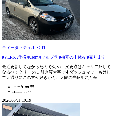
ティーダラティオ SC11
#VERSA仕様
#usdm
#フルブラ
#梅雨の中休み
#売ります
最近更新してなかったので久々に 変更点はキャリア外して
なるべくクリーンに 引き算大事ですダッシュマットも外し
て元通りにこの方が好きかも、太陽の光反射割と辛...
thumb_up
55
comment
0
2026/06/21 10:19