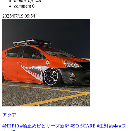
thumb_up
146
comment
0
2025/07/19 09:54
アクア
#NHP10
#輪止めビビリーズ新潟
#SO SCARE
#虫対策🐝
#フ