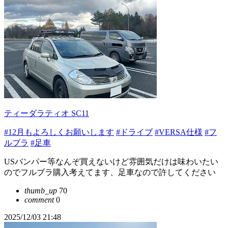
ティーダラティオ SC11
#12月もよろしくお願いします
#ドライブ
#VERSA仕様
#フ
ルブラ
#足車
USバンパー等なんぞ買えないけど雰囲気だけは味わいたい
のでフルブラ購入考えてます、足車なので許してください
thumb_up
70
comment
0
2025/12/03 21:48