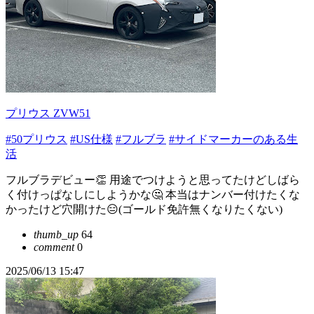
プリウス ZVW51
#50プリウス
#US仕様
#フルブラ
#サイドマーカーのある生
活
フルブラデビュー👏 用途でつけようと思ってたけどしばら
く付けっぱなしにしようかな🤔 本当はナンバー付けたくな
かったけど穴開けた😑(ゴールド免許無くなりたくない)
thumb_up
64
comment
0
2025/06/13 15:47