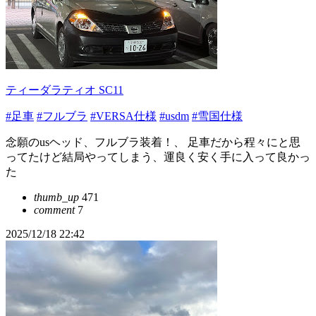
ティーダラティオ SC11
#足車
#フルブラ
#VERSA仕様
#usdm
#雪国仕様
念願のusヘッド、フルブラ装着！、 足車だから程々にと思
ってたけど結局やってしまう、運良く安く手に入って良かっ
た
thumb_up
471
comment
7
2025/12/18 22:42