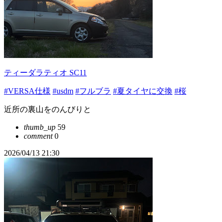
ティーダラティオ SC11
#VERSA仕様
#usdm
#フルブラ
#夏タイヤに交換
#桜
近所の裏山をのんびりと
thumb_up
59
comment
0
2026/04/13 21:30