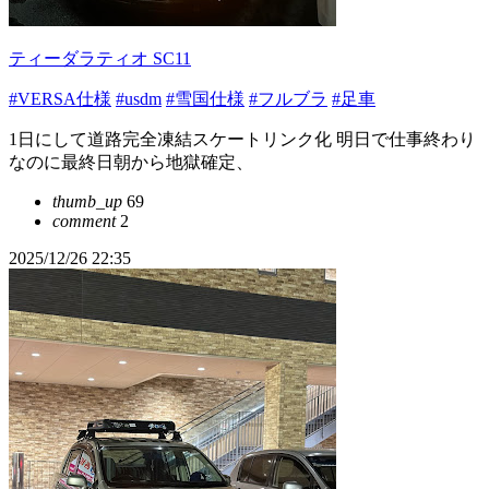
ティーダラティオ SC11
#VERSA仕様
#usdm
#雪国仕様
#フルブラ
#足車
1日にして道路完全凍結スケートリンク化 明日で仕事終わり
なのに最終日朝から地獄確定、
thumb_up
69
comment
2
2025/12/26 22:35