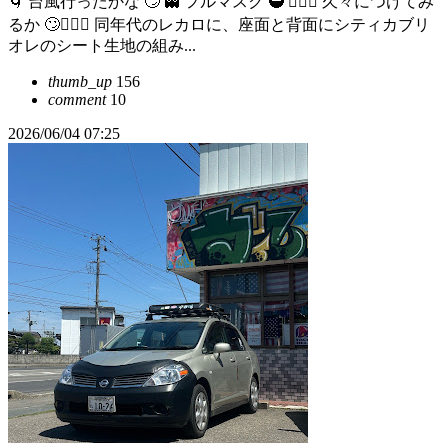
🌀 台風行ったかな 🙄 👻 フルマスク 🥷 👷🏻‍♂️ 久々につけてみ
るか 🙄👷🏻‍♂️ 同年代のレカロに、座面と背面にシティカブリ
オレのシート生地の組み...
thumb_up
156
comment
10
2026/06/04 07:25