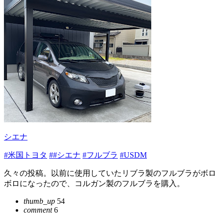
シエナ
#米国トヨタ
##シエナ
#フルブラ
#USDM
久々の投稿。以前に使用していたリブラ製のフルブラがボロ
ボロになったので、コルガン製のフルブラを購入。
thumb_up
54
comment
6