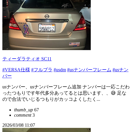
ティーダラティオ SC11
#VERSA仕様
#フルブラ
#usdm
#usナンバーフレーム
#usナン
バー
usナンバー、usナンバーフレーム追加 ナンバーは一応こだわ
ったつもりです年代多分あってるとは思います、、😅 足な
ので合法でいじるつもりがカッコよくしたく...
thumb_up
67
comment
3
2026/03/08 11:07