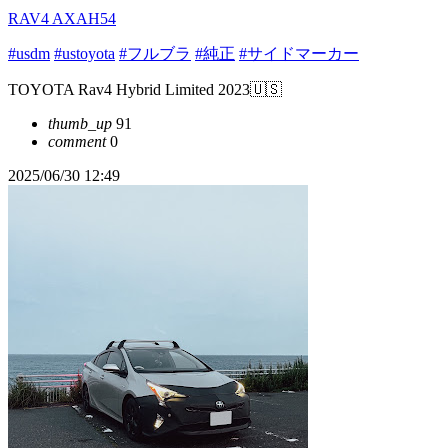
RAV4 AXAH54
#usdm
#ustoyota
#フルブラ
#純正
#サイドマーカー
TOYOTA Rav4 Hybrid Limited 2023🇺🇸
thumb_up
91
comment
0
2025/06/30 12:49