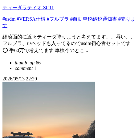
ティーダラティオ SC11
#usdm
#VERSA仕様
#フルブラ
#自動車税納税通知書
#売りま
す
経済面的に近々ティーダ降りようと考えてます、、辱い、、
フルブラ、usヘッドも入ってるのでusdm初心者セットです
⭕️ 手60万で考えてます 車検今のとこ...
thumb_up
66
comment
1
2026/05/13 22:29