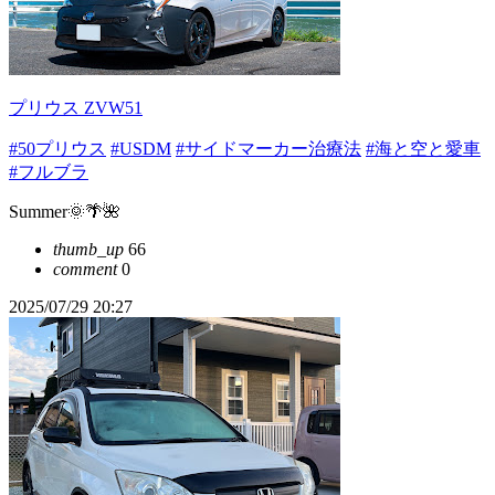
プリウス ZVW51
#50プリウス
#USDM
#サイドマーカー治療法
#海と空と愛車
#フルブラ
Summer🌞🌴🌺
thumb_up
66
comment
0
2025/07/29 20:27