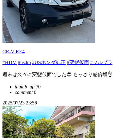
CR-V RE4
#HDM
#usdm
#USホンダ純正
#変態仮面
#フルブラ
週末は久々に変態仮面でした😎 もっさり感倍増👌
thumb_up
70
comment
0
2025/07/23 23:56