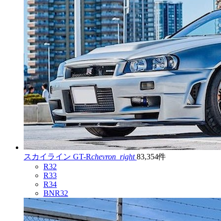
スカイライン GT-R
chevron_right
83,354件
R32
R33
R34
BNR32